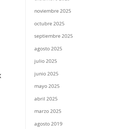
noviembre 2025
octubre 2025
septiembre 2025
agosto 2025
julio 2025
x
junio 2025
mayo 2025
abril 2025
marzo 2025
agosto 2019