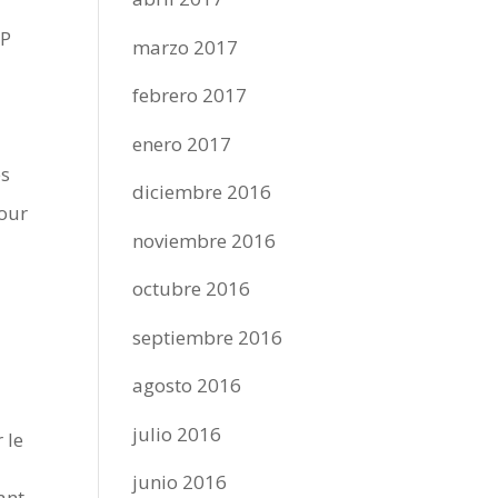
TP
marzo 2017
febrero 2017
enero 2017
es
diciembre 2016
pour
noviembre 2016
octubre 2016
septiembre 2016
agosto 2016
julio 2016
 le
junio 2016
ant