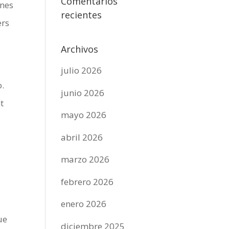
Comentarios
ines
recientes
ers
Archivos
julio 2026
o.
junio 2026
t
mayo 2026
abril 2026
marzo 2026
febrero 2026
enero 2026
ue
diciembre 2025