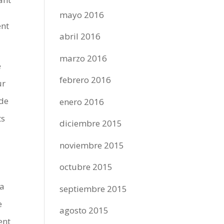
mayo 2016
ent
abril 2016
marzo 2016
e
febrero 2016
ur
 de
enero 2016
ts
diciembre 2015
noviembre 2015
octubre 2015
la
septiembre 2015
e
agosto 2015
ent