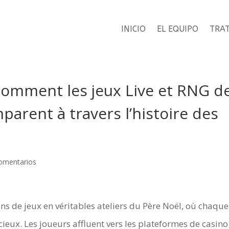
INICIO
EL EQUIPO
TRA
 comment les jeux Live et RNG d
arent à travers l’histoire des
omentarios
ons de jeux en véritables ateliers du Père Noël, où chaque
ieux. Les joueurs affluent vers les plateformes de casino