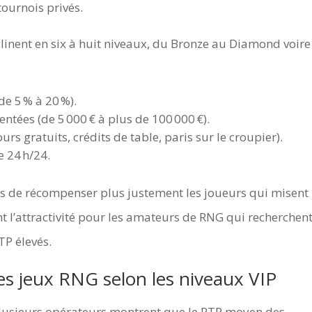
 tournois privés.
linent en six à huit niveaux, du Bronze au Diamond voire
e 5 % à 20 %).
tées (de 5 000 € à plus de 100 000 €).
rs gratuits, crédits de table, paris sur le croupier).
 24 h/24.
s de récompenser plus justement les joueurs qui misent
nt l’attractivité pour les amateurs de RNG qui recherchen
TP élevés.
s jeux RNG selon les niveaux VIP
 plusieurs opérateurs montrent que le RTP moyen des