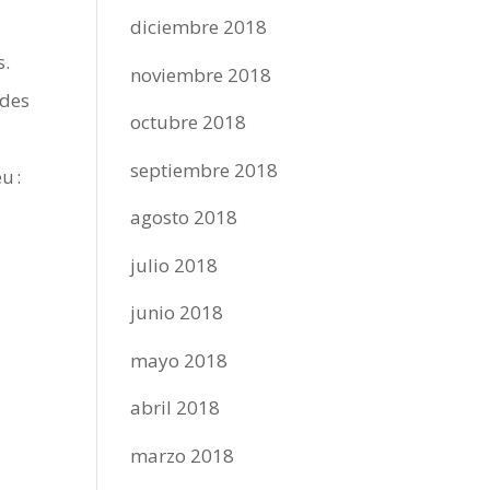
diciembre 2018
s.
noviembre 2018
 des
octubre 2018
septiembre 2018
u :
agosto 2018
julio 2018
junio 2018
mayo 2018
abril 2018
marzo 2018