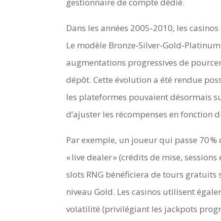
gestionnaire de compte dédié.
Dans les années 2005‑2010, les casinos 
Le modèle Bronze‑Silver‑Gold‑Platinum
augmentations progressives de pourcent
dépôt. Cette évolution a été rendue poss
les plateformes pouvaient désormais su
d’ajuster les récompenses en fonction d
Par exemple, un joueur qui passe 70 % d
« live dealer » (crédits de mise, session
slots RNG bénéficiera de tours gratuits
niveau Gold. Les casinos utilisent égalem
volatilité (privilégiant les jackpots pr