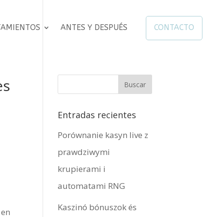
TAMIENTOS
ANTES Y DESPUÉS
CONTACTO
es
Entradas recientes
Porównanie kasyn live z
prawdziwymi
krupierami i
automatami RNG
Kaszinó bónuszok és
 en