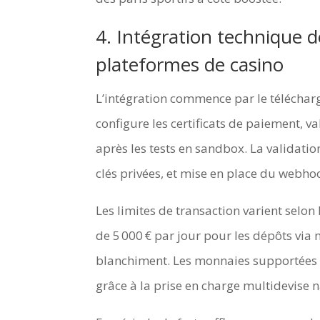
4. Intégration technique d
plateformes de casino
L’intégration commence par le télécha
configure les certificats de paiement, v
après les tests en sandbox. La validati
clés privées, et mise en place du webho
Les limites de transaction varient selon 
de 5 000 € par jour pour les dépôts via m
blanchiment. Les monnaies supportées incl
grâce à la prise en charge multidevise n