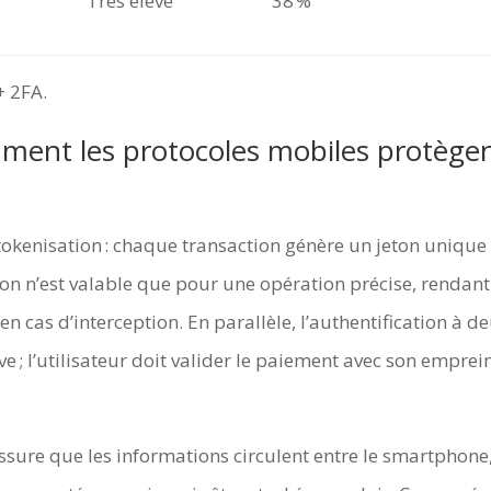
Très élevé
38 %
+ 2FA.
omment les protocoles mobiles protège
tokenisation : chaque transaction génère un jeton unique
ton n’est valable que pour une opération précise, rendant
n cas d’interception. En parallèle, l’authentification à d
ve ; l’utilisateur doit valider le paiement avec son emprei
ssure que les informations circulent entre le smartphone,