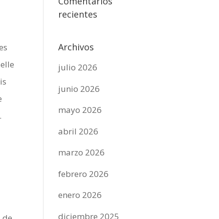
Comentarios
recientes
Archivos
les
elle
julio 2026
is
junio 2026
e
mayo 2026
.
abril 2026
marzo 2026
febrero 2026
enero 2026
diciembre 2025
s de