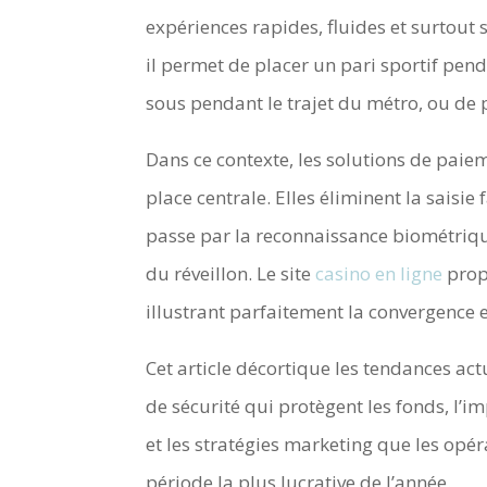
expériences rapides, fluides et surtout 
il permet de placer un pari sportif pen
sous pendant le trajet du métro, ou de 
Dans ce contexte, les solutions de pa
place centrale. Elles éliminent la saisi
passe par la reconnaissance biométrique
du réveillon. Le site
casino en ligne
prop
illustrant parfaitement la convergence
Cet article décortique les tendances ac
de sécurité qui protègent les fonds, l’
et les stratégies marketing que les opé
période la plus lucrative de l’année.