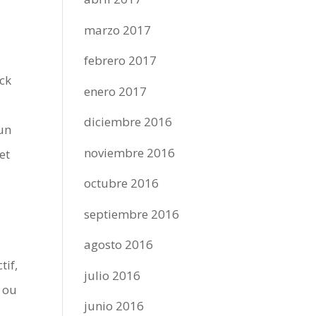
marzo 2017
febrero 2017
ck
enero 2017
diciembre 2016
’un
noviembre 2016
et
octubre 2016
septiembre 2016
agosto 2016
tif,
julio 2016
s ou
junio 2016