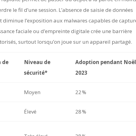
erdre le fil d’une session. L’absence de saisie de données
 et diminue l’exposition aux malwares capables de captur
ssance faciale ou d’empreinte digitale crée une barrière
orisés, surtout lorsqu’on joue sur un appareil partagé.
 de
Niveau de
Adoption pendant Noë
sécurité*
2023
Moyen
22 %
Élevé
28 %