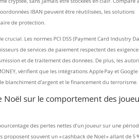
me cryptée, sans jamais être stockées en clair. Comparé 
coordonnées IBAN peuvent être réutilisées, les solutions
ire de protection.
le crucial. Les normes PCI DSS (Payment Card Industry D
nisseurs de services de paiement respectent des exigence
smission et de traitement des données. De plus, les autor
ONEY, vérifient que les intégrations Apple Pay et Google
 le blanchiment d’argent et le financement du terrorisme.
e Noël sur le comportement des joueu
ourcentage des pertes nettes d’un joueur sur une pério
rs proposent souvent un « cashback de Noël » allant de 5 