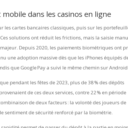
 mobile dans les casinos en ligne
r les cartes bancaires classiques, puis sur les portefeuil
Ces solutions ont réduit les frictions, mais la saisie manu
n majeur. Depuis 2020, les paiements biométriques ont pr
connu une adoption massive dès que les iPhones équipés d
tandis que Google Pay a suivi le même chemin sur Android
t que pendant les fêtes de 2023, plus de 38 % des dépôts
 provenaient de ces deux services, contre 22 % en période
 combinaison de deux facteurs : la volonté des joueurs de
et le sentiment de sécurité renforcé par la biométrie.
 rapidité permet de passer du dépôt à la partie en moin