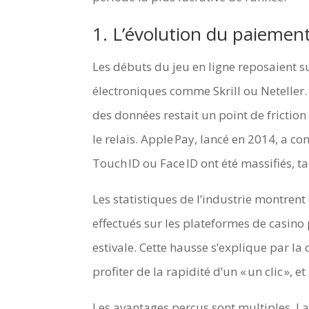
1. L’évolution du paiement
Les débuts du jeu en ligne reposaient su
électroniques comme Skrill ou Neteller. 
des données restait un point de frictio
le relais. Apple Pay, lancé en 2014, a 
Touch ID ou Face ID ont été massifiés, 
Les statistiques de l’industrie montren
effectués sur les plateformes de casino
estivale. Cette hausse s’explique par la
profiter de la rapidité d’un « un clic », 
Les avantages perçus sont multiples. La