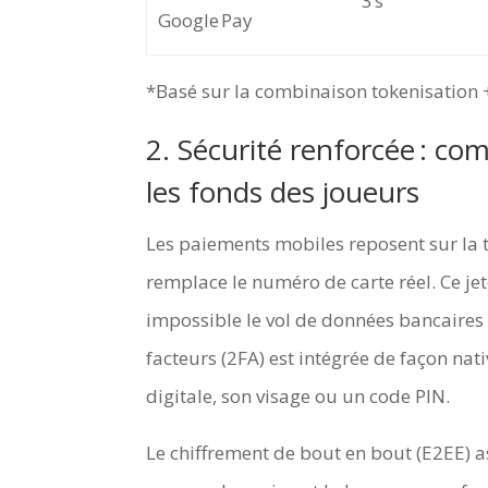
3 s
Google Pay
*Basé sur la combinaison tokenisation 
2. Sécurité renforcée : c
les fonds des joueurs
Les paiements mobiles reposent sur la 
remplace le numéro de carte réel. Ce je
impossible le vol de données bancaires e
facteurs (2FA) est intégrée de façon nati
digitale, son visage ou un code PIN.
Le chiffrement de bout en bout (E2EE) a