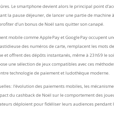
sûres. Le smartphone devient alors le principal point d’acc
dant la pause déjeuner, de lancer une partie de machine 
profiter d’un bonus de Noël sans quitter son canapé.
iement mobile comme Apple Pay et Google Pay occupent un
e fastidieuse des numéros de carte, remplacent les mots d
 et offrent des dépôts instantanés, même à 23 h59 le so
ose une sélection de jeux compatibles avec ces méthode
 entre technologie de paiement et ludothèque moderne.
tuelles : l’évolution des paiements mobiles, les mécanisme
impact du cashback de Noël sur le comportement des joue
rateurs déploient pour fidéliser leurs audiences pendant 