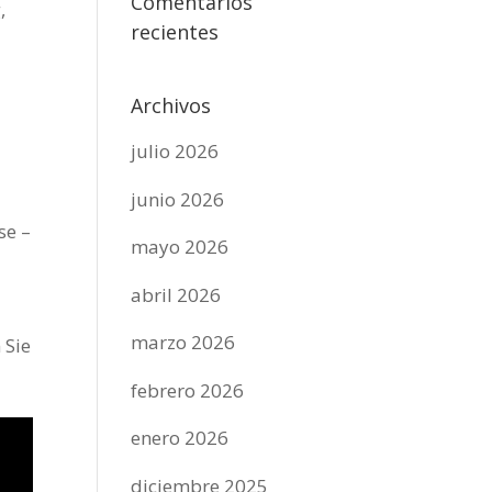
Comentarios
,
recientes
Archivos
julio 2026
junio 2026
se –
mayo 2026
l
abril 2026
marzo 2026
 Sie
febrero 2026
enero 2026
diciembre 2025