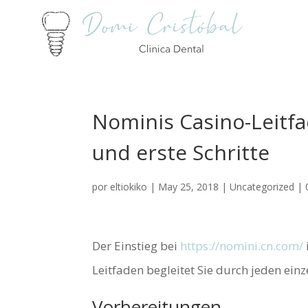
Nominis Casino-Leitf
und erste Schritte
por
eltiokiko
|
May 25, 2018
|
Uncategorized
|
Der Einstieg bei
https://nomini.cn.com/
Leitfaden begleitet Sie durch jeden einz
Vorbereitungen