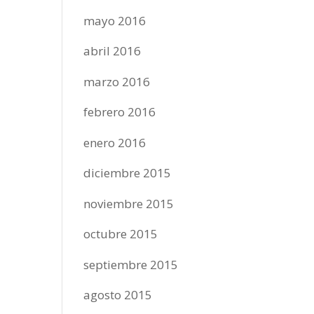
mayo 2016
abril 2016
marzo 2016
febrero 2016
enero 2016
diciembre 2015
noviembre 2015
octubre 2015
septiembre 2015
agosto 2015