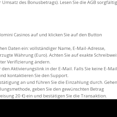
 Umsatz des Bonusbetrags). Lesen Sie die AGB sorgfältig
 Nomini Casinos auf und klicken Sie auf den Button
hen Daten ein: vollständiger Name, E‑Mail-Adresse,
ugte Währung (Euro). Achten Sie auf exakte Schreibwei
ter Verifizierung ändern.
 den Aktivierungslink in der E‑Mail. Falls Sie keine E‑Mai
nd kontaktieren Sie den Support.
estätigung an und führen Sie die Einzahlung durch. Gehen
ahlungsmethode, geben Sie den gewünschten Betrag
isung 20 €) ein und bestätigen Sie die Transaktion.