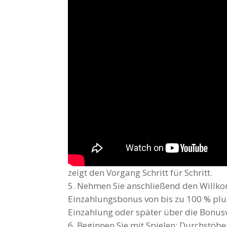
zeigt den Vorgang Schritt für Schritt.
Nehmen Sie anschließend den Willko
Einzahlungsbonus von bis zu 100 % plus 
Einzahlung oder später über die Bonus
Beginnen Sie mit Spielen: Durchstöber