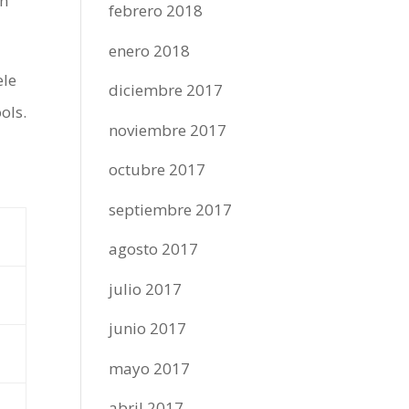
en
febrero 2018
enero 2018
ele
diciembre 2017
ols.
noviembre 2017
octubre 2017
septiembre 2017
agosto 2017
julio 2017
junio 2017
mayo 2017
abril 2017