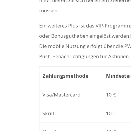
Informieren Sie sich bei einem Steuerbe
müssen.
Ein weiteres Plus ist das VIP‑Program
oder Bonusguthaben eingelöst werden k
Die mobile Nutzung erfolgt über die PWA
Push‑Benachrichtigungen für Aktionen.
Zahlungsmethode
Mindeste
Visa/Mastercard
10 €
Skrill
10 €