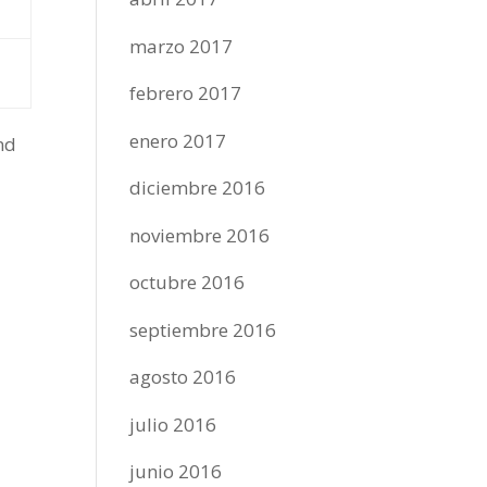
marzo 2017
febrero 2017
enero 2017
nd
diciembre 2016
noviembre 2016
octubre 2016
septiembre 2016
agosto 2016
julio 2016
junio 2016