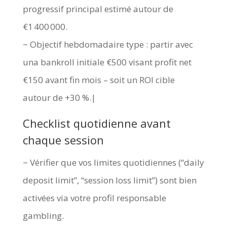
progressif principal estimé autour de
€1 400 000.
− Objectif hebdomadaire type : partir avec
una bankroll initiale €500 visant profit net
€150 avant fin mois – soit un ROI cible
autour de +30 %.|
Checklist quotidienne avant
chaque session
− Vérifier que vos limites quotidiennes (“daily
deposit limit”, “session loss limit”) sont bien
activées via votre profil responsable
gambling.