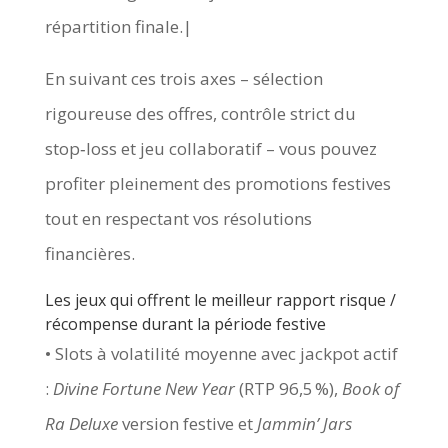
répartition finale.|
En suivant ces trois axes – sélection
rigoureuse des offres, contrôle strict du
stop‑loss et jeu collaboratif – vous pouvez
profiter pleinement des promotions festives
tout en respectant vos résolutions
financières.
Les jeux qui offrent le meilleur rapport risque /
récompense durant la période festive
• Slots à volatilité moyenne avec jackpot actif
:
Divine Fortune New Year
(RTP 96,5 %),
Book of
Ra Deluxe
version festive et
Jammin’ Jars