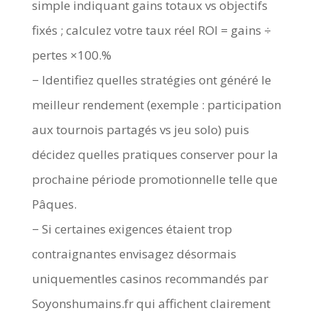
simple indiquant gains totaux vs objectifs
fixés ; calculez votre taux réel ROI = gains ÷
pertes ×100.%
− Identifiez quelles stratégies ont généré le
meilleur rendement (exemple : participation
aux tournois partagés vs jeu solo) puis
décidez quelles pratiques conserver pour la
prochaine période promotionnelle telle que
Pâques.
− Si certaines exigences étaient trop
contraignantes envisagez désormais
uniquementles casinos recommandés par
Soyonshumains.fr qui affichent clairement