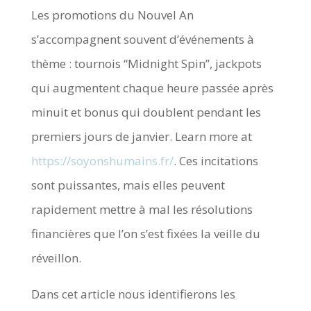
Les promotions du Nouvel An
s’accompagnent souvent d’événements à
thème : tournois “Midnight Spin”, jackpots
qui augmentent chaque heure passée après
minuit et bonus qui doublent pendant les
premiers jours de janvier. Learn more at
https://soyonshumains.fr/
. Ces incitations
sont puissantes, mais elles peuvent
rapidement mettre à mal les résolutions
financières que l’on s’est fixées la veille du
réveillon.
Dans cet article nous identifierons les