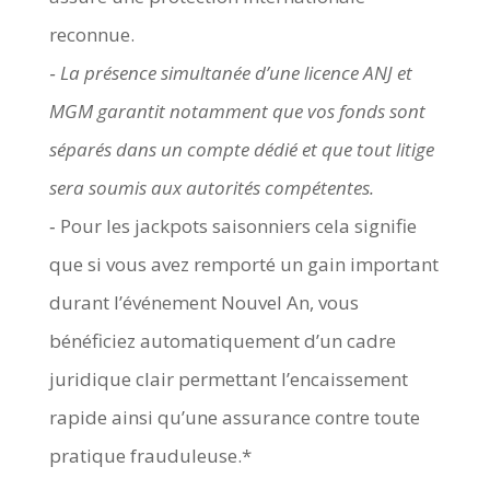
reconnue.
‑ La présence simultanée d’une licence ANJ et
MGM garantit notamment que vos fonds sont
séparés dans un compte dédié et que tout litige
sera soumis aux autorités compétentes.
‑ Pour les jackpots saisonniers cela signifie
que si vous avez remporté un gain important
durant l’événement Nouvel An, vous
bénéficiez automatiquement d’un cadre
juridique clair permettant l’encaissement
rapide ainsi qu’une assurance contre toute
pratique frauduleuse.*