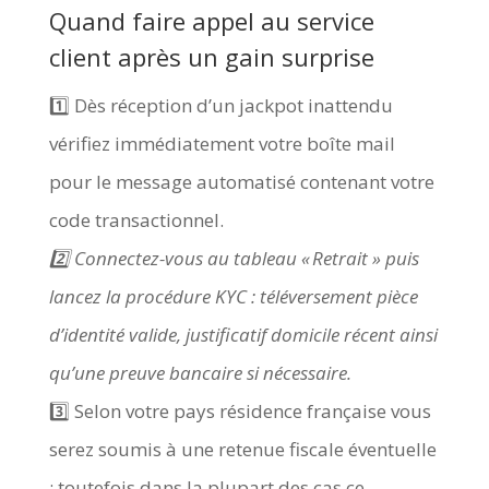
Quand faire appel au service
client après un gain surprise
1️⃣ Dès réception d’un jackpot inattendu
vérifiez immédiatement votre boîte mail
pour le message automatisé contenant votre
code transactionnel.
2️⃣ Connectez-vous au tableau « Retrait » puis
lancez la procédure KYC : téléversement pièce
d’identité valide, justificatif domicile récent ainsi
qu’une preuve bancaire si nécessaire.
3️⃣ Selon votre pays résidence française vous
serez soumis à une retenue fiscale éventuelle
; toutefois dans la plupart des cas ce