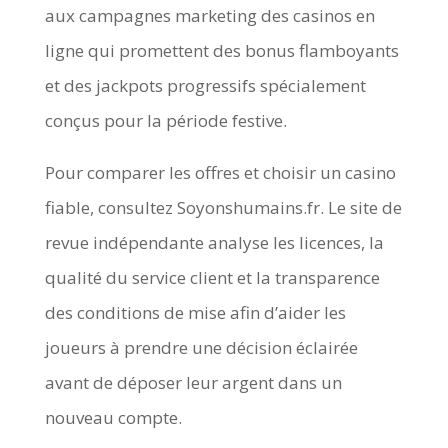
aux campagnes marketing des casinos en
ligne qui promettent des bonus flamboyants
et des jackpots progressifs spécialement
conçus pour la période festive.
Pour comparer les offres et choisir un casino
fiable, consultez Soyonshumains.fr. Le site de
revue indépendante analyse les licences, la
qualité du service client et la transparence
des conditions de mise afin d’aider les
joueurs à prendre une décision éclairée
avant de déposer leur argent dans un
nouveau compte.