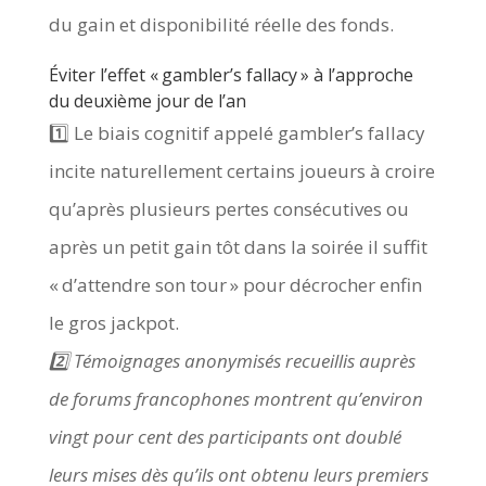
du gain et disponibilité réelle des fonds.
Éviter l’effet « gambler’s fallacy » à l’approche
du deuxième jour de l’an
1️⃣ Le biais cognitif appelé gambler’s fallacy
incite naturellement certains joueurs à croire
qu’après plusieurs pertes consécutives ou
après un petit gain tôt dans la soirée il suffit
« d’attendre son tour » pour décrocher enfin
le gros jackpot.
2️⃣ Témoignages anonymisés recueillis auprès
de forums francophones montrent qu’environ
vingt pour cent des participants ont doublé
leurs mises dès qu’ils ont obtenu leurs premiers