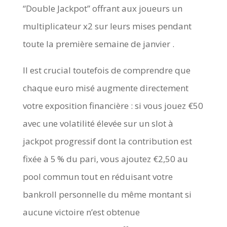
“Double Jackpot” offrant aux joueurs un
multiplicateur x2 sur leurs mises pendant
toute la première semaine de janvier .
Il est crucial toutefois de comprendre que
chaque euro misé augmente directement
votre exposition financière : si vous jouez €50
avec une volatilité élevée sur un slot à
jackpot progressif dont la contribution est
fixée à 5 % du pari, vous ajoutez €2,50 au
pool commun tout en réduisant votre
bankroll personnelle du même montant si
aucune victoire n’est obtenue