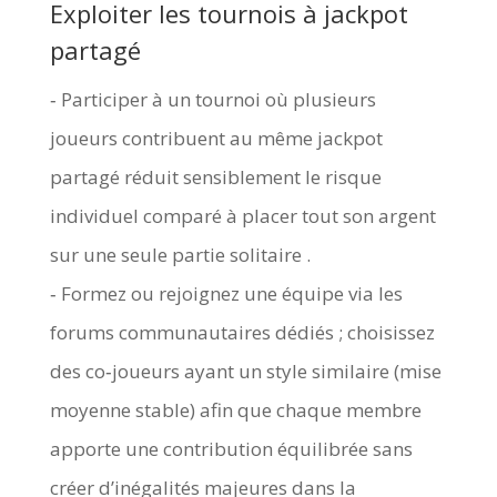
Exploiter les tournois à jackpot
partagé
‑ Participer à un tournoi où plusieurs
joueurs contribuent au même jackpot
partagé réduit sensiblement le risque
individuel comparé à placer tout son argent
sur une seule partie solitaire .
‑ Formez ou rejoignez une équipe via les
forums communautaires dédiés ; choisissez
des co‑joueurs ayant un style similaire (mise
moyenne stable) afin que chaque membre
apporte une contribution équilibrée sans
créer d’inégalités majeures dans la