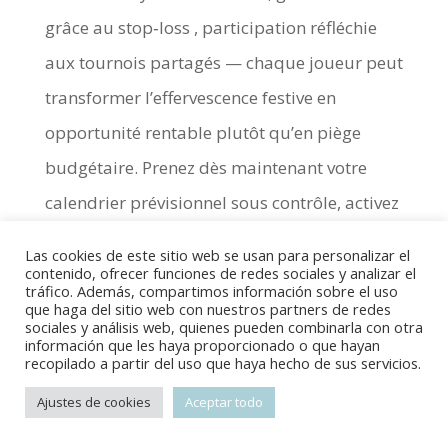
grâce au stop‑loss , participation réfléchie
aux tournois partagés — chaque joueur peut
transformer l’effervescence festive en
opportunité rentable plutôt qu’en piège
budgétaire. Prenez dès maintenant votre
calendrier prévisionnel sous contrôle, activez
vos limites responsables et consultez
Las cookies de este sitio web se usan para personalizar el
régulièrement Soyonshumains.fr afin
contenido, ofrecer funciones de redes sociales y analizar el
tráfico. Además, compartimos información sobre el uso
d’assurer transparence et sécurité lors de vos
que haga del sitio web con nuestros partners de redes
sociales y análisis web, quienes pueden combinarla con otra
sessions new year. Que cette année nouvelle
información que les haya proporcionado o que hayan
recopilado a partir del uso que haya hecho de sus servicios.
soit synonyme non seulement de gains
Ajustes de cookies
Aceptar todo
ponctuels mais surtout d’une pratique
ludique maîtrisée et durable !