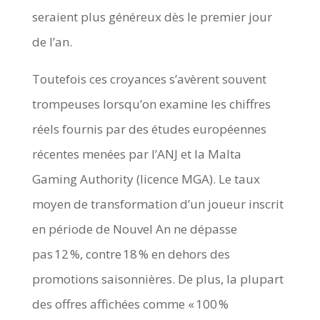
seraient plus généreux dès le premier jour
de l’an.
Toutefois ces croyances s’avèrent souvent
trompeuses lorsqu’on examine les chiffres
réels fournis par des études européennes
récentes menées par l’ANJ et la Malta
Gaming Authority (licence MGA). Le taux
moyen de transformation d’un joueur inscrit
en période de Nouvel An ne dépasse
pas 12 %, contre 18 % en dehors des
promotions saisonnières. De plus, la plupart
des offres affichées comme « 100 %