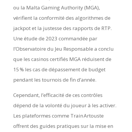
ou la Malta Gaming Authority (MGA),
vérifient la conformité des algorithmes de
jackpot et la justesse des rapports de RTP.
Une étude de 2023 commandée par
l’Observatoire du Jeu Responsable a conclu
que les casinos certifiés MGA réduisent de
15 % les cas de dépassement de budget
pendant les tournois de fin d’année.
Cependant, l’efficacité de ces contrôles
dépend de la volonté du joueur à les activer.
Les plateformes comme Train Artouste
offrent des guides pratiques sur la mise en