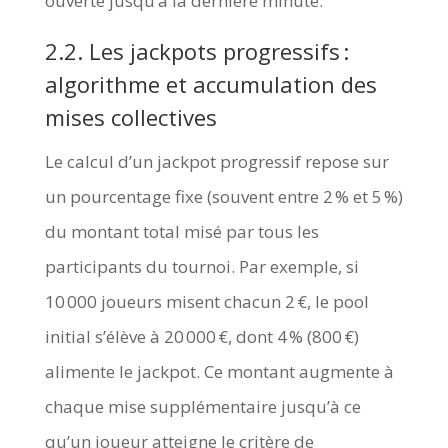
ouverte jusqu’à la dernière minute.
2.2. Les jackpots progressifs :
algorithme et accumulation des
mises collectives
Le calcul d’un jackpot progressif repose sur
un pourcentage fixe (souvent entre 2 % et 5 %)
du montant total misé par tous les
participants du tournoi. Par exemple, si
10 000 joueurs misent chacun 2 €, le pool
initial s’élève à 20 000 €, dont 4 % (800 €)
alimente le jackpot. Ce montant augmente à
chaque mise supplémentaire jusqu’à ce
qu’un joueur atteigne le critère de