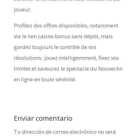
joueur.
Profitez des offres disponibles, notamment
via le lien casino bonus sans dépôt, mais
gardez toujours le contrôle de vos
résolutions : jouez intelligemment, fixez vos
limites et savourez le spectacle du Nouvel An
en ligne en toute sérénité.
Enviar comentario
Tu dirección de correo electrónico no será