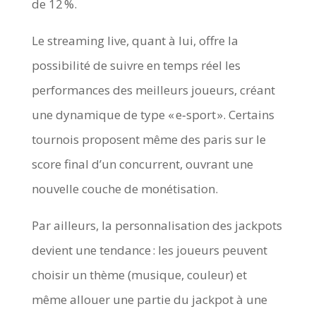
de 12 %.
Le streaming live, quant à lui, offre la
possibilité de suivre en temps réel les
performances des meilleurs joueurs, créant
une dynamique de type « e‑sport ». Certains
tournois proposent même des paris sur le
score final d’un concurrent, ouvrant une
nouvelle couche de monétisation.
Par ailleurs, la personnalisation des jackpots
devient une tendance : les joueurs peuvent
choisir un thème (musique, couleur) et
même allouer une partie du jackpot à une