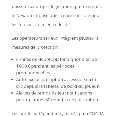
possède sa propre législation ; par exemple,
le Nevada impose une licence spéciale pour
les tournois à enjeu collectif.
Les opérateurs sérieux intègrent plusieurs
mesures de protection :
Limites de dépôt : plafond quotidien de
1 000 € pendant les périodes
promotionnelles.
Auto‑exclusion : option accessible en un
clic depuis le tableau de bord du joueur.
Alertes de temps de jeu : notifications
pop‑up après 60 minutes de jeu continu.
Les audits indépendants, menés par eCOGRA