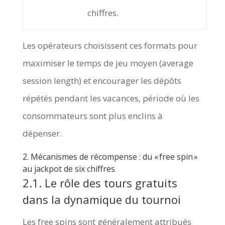
chiffres.
Les opérateurs choisissent ces formats pour
maximiser le temps de jeu moyen (average
session length) et encourager les dépôts
répétés pendant les vacances, période où les
consommateurs sont plus enclins à
dépenser.
2. Mécanismes de récompense : du « free spin »
au jackpot de six chiffres
2.1. Le rôle des tours gratuits
dans la dynamique du tournoi
Les free spins sont généralement attribués