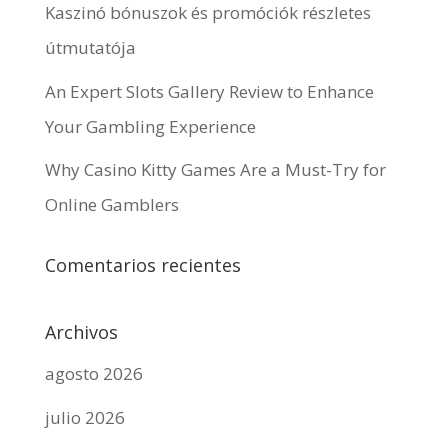
Kaszinó bónuszok és promóciók részletes
útmutatója
An Expert Slots Gallery Review to Enhance
Your Gambling Experience
Why Casino Kitty Games Are a Must-Try for
Online Gamblers
Comentarios recientes
Archivos
agosto 2026
julio 2026