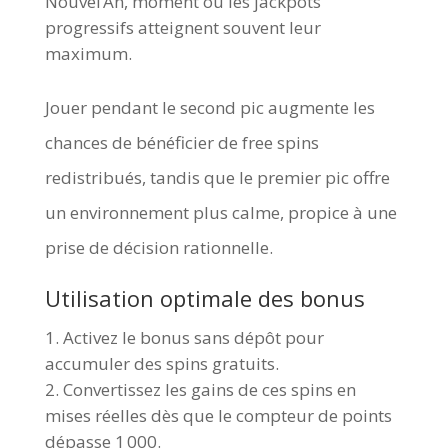
Nouvel An, moment où les jackpots
progressifs atteignent souvent leur
maximum.
Jouer pendant le second pic augmente les
chances de bénéficier de free spins
redistribués, tandis que le premier pic offre
un environnement plus calme, propice à une
prise de décision rationnelle.
Utilisation optimale des bonus
Activez le bonus sans dépôt pour
accumuler des spins gratuits.
Convertissez les gains de ces spins en
mises réelles dès que le compteur de points
dépasse 1 000.