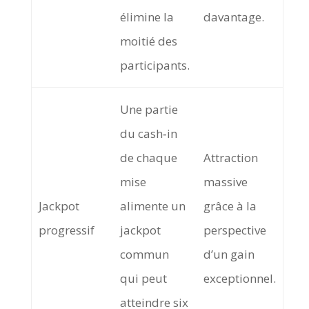
élimine la
davantage.
moitié des
participants.
Une partie
du cash‑in
de chaque
Attraction
mise
massive
Jackpot
alimente un
grâce à la
progressif
jackpot
perspective
commun
d’un gain
qui peut
exceptionnel.
atteindre six