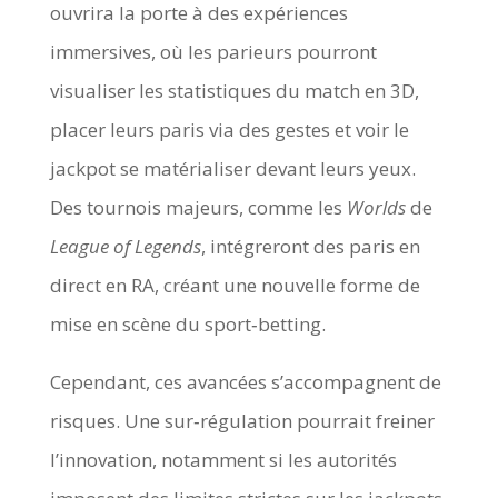
ouvrira la porte à des expériences
immersives, où les parieurs pourront
visualiser les statistiques du match en 3D,
placer leurs paris via des gestes et voir le
jackpot se matérialiser devant leurs yeux.
Des tournois majeurs, comme les
Worlds
de
League of Legends
, intégreront des paris en
direct en RA, créant une nouvelle forme de
mise en scène du sport‑betting.
Cependant, ces avancées s’accompagnent de
risques. Une sur‑régulation pourrait freiner
l’innovation, notamment si les autorités