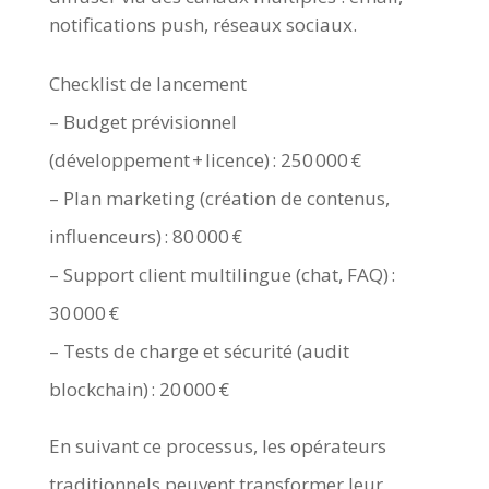
notifications push, réseaux sociaux.
Checklist de lancement
– Budget prévisionnel
(développement + licence) : 250 000 €
– Plan marketing (création de contenus,
influenceurs) : 80 000 €
– Support client multilingue (chat, FAQ) :
30 000 €
– Tests de charge et sécurité (audit
blockchain) : 20 000 €
En suivant ce processus, les opérateurs
traditionnels peuvent transformer leur