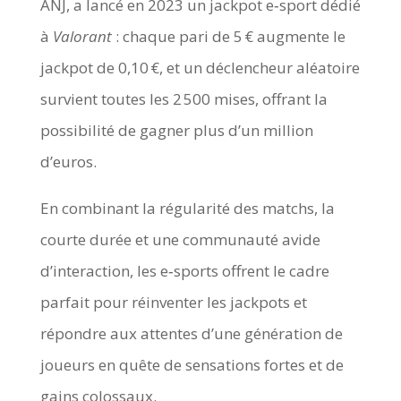
ANJ, a lancé en 2023 un jackpot e‑sport dédié
à
Valorant
: chaque pari de 5 € augmente le
jackpot de 0,10 €, et un déclencheur aléatoire
survient toutes les 2 500 mises, offrant la
possibilité de gagner plus d’un million
d’euros.
En combinant la régularité des matchs, la
courte durée et une communauté avide
d’interaction, les e‑sports offrent le cadre
parfait pour réinventer les jackpots et
répondre aux attentes d’une génération de
joueurs en quête de sensations fortes et de
gains colossaux.