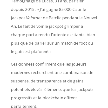
Témoignage de Lucas, 31 ans, parisier
depuis 2015 : « J’ai gagné 85 000 € sur le
jackpot
Valorant
de Betclic pendant le Nouvel
An. Le fait de voir le jackpot grimper à
chaque pari a rendu l’attente excitante, bien
plus que de parier sur un match de foot où
le gain est plafonné. »
Ces données confirment que les joueurs
modernes recherchent une combinaison de
suspense, de transparence et de gains
potentiels élevés, éléments que les jackpots
progressifs et la blockchain offrent
parfaitement.