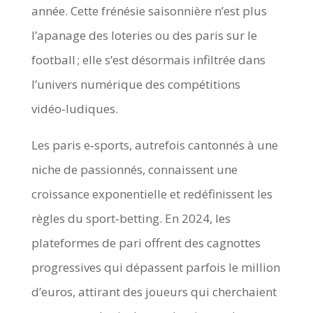
année. Cette frénésie saisonnière n’est plus
l’apanage des loteries ou des paris sur le
football ; elle s’est désormais infiltrée dans
l’univers numérique des compétitions
vidéo‑ludiques.
Les paris e‑sports, autrefois cantonnés à une
niche de passionnés, connaissent une
croissance exponentielle et redéfinissent les
règles du sport‑betting. En 2024, les
plateformes de pari offrent des cagnottes
progressives qui dépassent parfois le million
d’euros, attirant des joueurs qui cherchaient