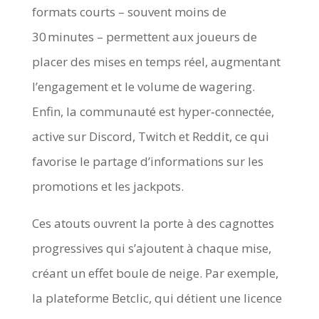
formats courts – souvent moins de
30 minutes – permettent aux joueurs de
placer des mises en temps réel, augmentant
l’engagement et le volume de wagering.
Enfin, la communauté est hyper‑connectée,
active sur Discord, Twitch et Reddit, ce qui
favorise le partage d’informations sur les
promotions et les jackpots.
Ces atouts ouvrent la porte à des cagnottes
progressives qui s’ajoutent à chaque mise,
créant un effet boule de neige. Par exemple,
la plateforme Betclic, qui détient une licence