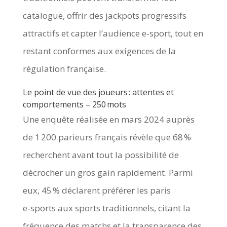
catalogue, offrir des jackpots progressifs
attractifs et capter l’audience e‑sport, tout en
restant conformes aux exigences de la
régulation française.
Le point de vue des joueurs : attentes et
comportements – 250 mots
Une enquête réalisée en mars 2024 auprès
de 1 200 parieurs français révèle que 68 %
recherchent avant tout la possibilité de
décrocher un gros gain rapidement. Parmi
eux, 45 % déclarent préférer les paris
e‑sports aux sports traditionnels, citant la
fréquence des matchs et la transparence des