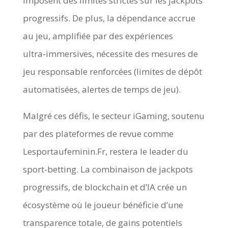
imposent des limites strictes sur les jackpots
progressifs. De plus, la dépendance accrue
au jeu, amplifiée par des expériences
ultra‑immersives, nécessite des mesures de
jeu responsable renforcées (limites de dépôt
automatisées, alertes de temps de jeu).
Malgré ces défis, le secteur iGaming, soutenu
par des plateformes de revue comme
Lesportaufeminin.Fr, restera le leader du
sport‑betting. La combinaison de jackpots
progressifs, de blockchain et d’IA crée un
écosystème où le joueur bénéficie d’une
transparence totale, de gains potentiels