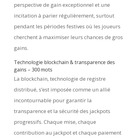
perspective de gain exceptionnel et une
incitation à parier régulièrement, surtout
pendant les périodes festives où les joueurs
cherchent à maximiser leurs chances de gros
gains.
Technologie blockchain & transparence des
gains – 300 mots
La blockchain, technologie de registre
distribué, s’est imposée comme un allié
incontournable pour garantir la
transparence et la sécurité des jackpots
progressifs. Chaque mise, chaque
contribution au jackpot et chaque paiement