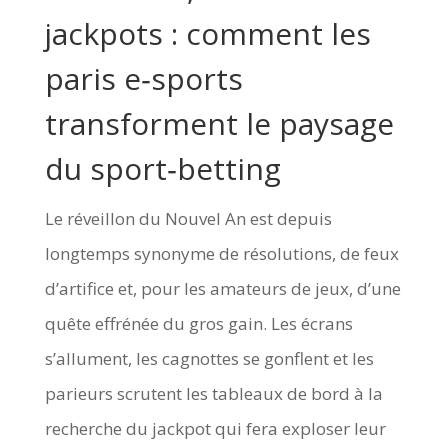
jackpots : comment les
paris e‑sports
transforment le paysage
du sport‑betting
Le réveillon du Nouvel An est depuis
longtemps synonyme de résolutions, de feux
d’artifice et, pour les amateurs de jeux, d’une
quête effrénée du gros gain. Les écrans
s’allument, les cagnottes se gonflent et les
parieurs scrutent les tableaux de bord à la
recherche du jackpot qui fera exploser leur