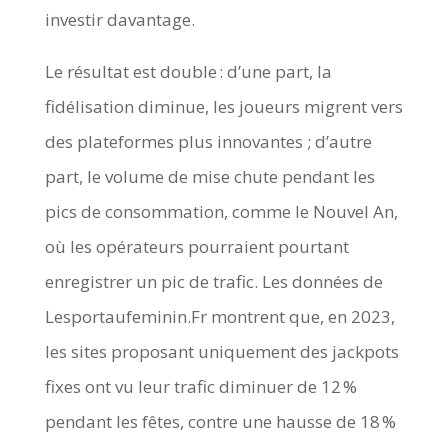
investir davantage.
Le résultat est double : d’une part, la
fidélisation diminue, les joueurs migrent vers
des plateformes plus innovantes ; d’autre
part, le volume de mise chute pendant les
pics de consommation, comme le Nouvel An,
où les opérateurs pourraient pourtant
enregistrer un pic de trafic. Les données de
Lesportaufeminin.Fr montrent que, en 2023,
les sites proposant uniquement des jackpots
fixes ont vu leur trafic diminuer de 12 %
pendant les fêtes, contre une hausse de 18 %