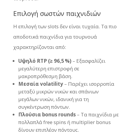
Επιλογή σωστών παιχνιδιών
Η επιλογή των slots δεν είναι τυχαία. Τα πιο
αποδοτικά παιχνίδια για τουρνουά
χαρακτηρίζονται από:
Uψηλό RTP (≥ 96,5 %)
– Εξασφαλίζει
μεγαλύτερη επιστροφή σε
μακροπρόθεσμη βάση.
Μεσαία volatility
– Παρέχει ισορροπία
μεταξύ μικρών νικών και σπάνιων
μεγάλων νικών, ιδανική για τη
συγκέντρωση πόντων.
Πλούσια bonus rounds
– Τα παιχνίδια με
πολλαπλά free spins ή multiplier bonus
δίνουν επιπλέον πόντους.