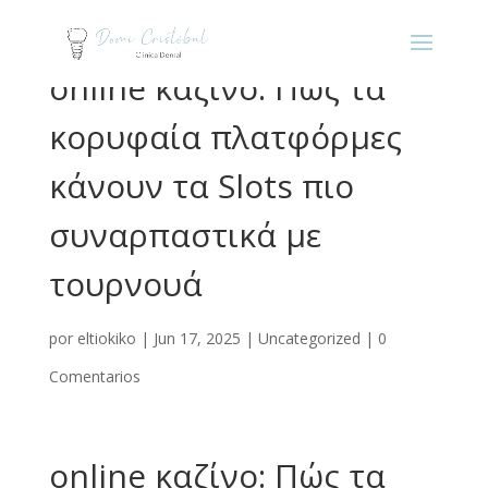
online καζίνο: Πώς τα
κορυφαία πλατφόρμες
κάνουν τα Slots πιο
συναρπαστικά με
τουρνουά
por
eltiokiko
|
Jun 17, 2025
|
Uncategorized
|
0
Comentarios
online καζίνο: Πώς τα