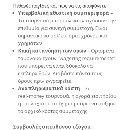
Πιθανές παγίδες και πώς να τις αποφύγετε
Υπερβολική εθιστική συμπεριφορά
–
Τα τουρνουά μπορούν να ενισχύσουν την
επιθυμία για συνεχή συμμετοχή. Είναι
σημαντικό να ορίζετε όρια χρόνου και
χρημάτων.
Κακή κατανόηση των όρων
– Ορισμένα
τουρνουά έχουν “wagering requirements”
που μπορεί να είναι δύσκολο να
εκπληρωθούν. Διαβάστε πάντα τους
όρους πριν εγγραφείτε.
Αναπληρωματικά κόστη
– Σε
real‑money τουρνουά, η αγορά εισιτηρίου
ή το ελάχιστο στοίχημα μπορεί να αυξήσει
το αρχικό κόστος συμμετοχής.
Συμβουλές υπεύθυνου τζόγου: