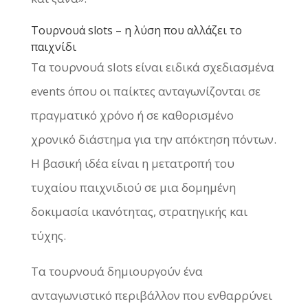
Τουρνουά slots – η λύση που αλλάζει το
παιχνίδι
Τα τουρνουά slots είναι ειδικά σχεδιασμένα
events όπου οι παίκτες ανταγωνίζονται σε
πραγματικό χρόνο ή σε καθορισμένο
χρονικό διάστημα για την απόκτηση πόντων.
Η βασική ιδέα είναι η μετατροπή του
τυχαίου παιχνιδιού σε μια δομημένη
δοκιμασία ικανότητας, στρατηγικής και
τύχης.
Τα τουρνουά δημιουργούν ένα
ανταγωνιστικό περιβάλλον που ενθαρρύνει