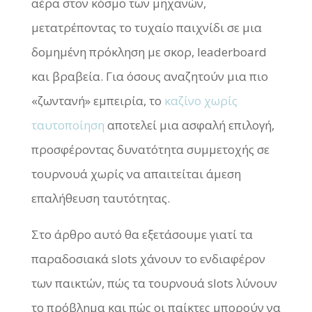
αέρα στον κόσμο των μηχανών,
μετατρέποντας το τυχαίο παιχνίδι σε μια
δομημένη πρόκληση με σκορ, leaderboard
και βραβεία. Για όσους αναζητούν μια πιο
«ζωντανή» εμπειρία, το
καζίνο χωρίς
ταυτοποίηση
αποτελεί μια ασφαλή επιλογή,
προσφέροντας δυνατότητα συμμετοχής σε
τουρνουά χωρίς να απαιτείται άμεση
επαλήθευση ταυτότητας.
Στο άρθρο αυτό θα εξετάσουμε γιατί τα
παραδοσιακά slots χάνουν το ενδιαφέρον
των παικτών, πώς τα τουρνουά slots λύνουν
το πρόβλημα και πώς οι παίκτες μπορούν να