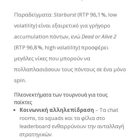
Παραδείγματα:
Starburst
(RTP 96,1 %, low
volatility) είναι εξαιρετικό για γρήγορο
accumulation πόντων, ενώ
Dead or Alive 2
(RTP 96,8 %, high volatility) προσφέρει
μεγάλες νίκες που μπορούν να
πολλαπλασιάσουν τους πόντους σε ένα μόνο
spin.
Πλεονεκτήματα των τουρνουά για τους
παίκτες
Κοινωνική αλληλεπίδραση
– Τα chat
rooms, τα squads και τα φίλια στο
leaderboard ενθαρρύνουν την ανταλλαγή
στρατηγικών.