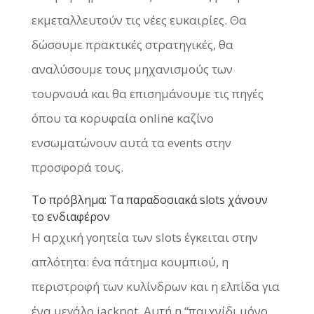
εκμεταλλευτούν τις νέες ευκαιρίες. Θα
δώσουμε πρακτικές στρατηγικές, θα
αναλύσουμε τους μηχανισμούς των
τουρνουά και θα επισημάνουμε τις πηγές
όπου τα κορυφαία online καζίνο
ενσωματώνουν αυτά τα events στην
προσφορά τους.
Το πρόβλημα: Τα παραδοσιακά slots χάνουν
το ενδιαφέρον
Η αρχική γοητεία των slots έγκειται στην
απλότητα: ένα πάτημα κουμπιού, η
περιστροφή των κυλίνδρων και η ελπίδα για
ένα μεγάλο jackpot. Αυτή η “παιχνίδι μόνο