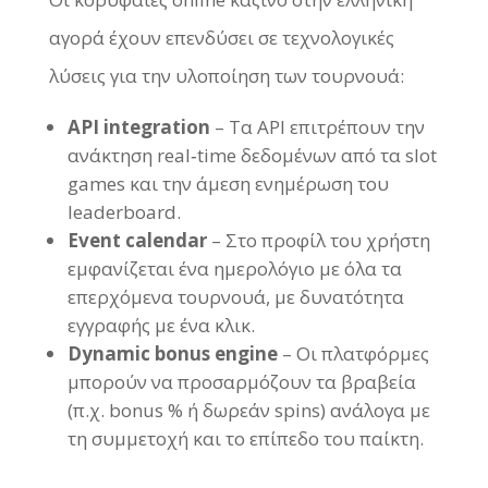
αγορά έχουν επενδύσει σε τεχνολογικές
λύσεις για την υλοποίηση των τουρνουά:
API integration
– Τα API επιτρέπουν την
ανάκτηση real‑time δεδομένων από τα slot
games και την άμεση ενημέρωση του
leaderboard.
Event calendar
– Στο προφίλ του χρήστη
εμφανίζεται ένα ημερολόγιο με όλα τα
επερχόμενα τουρνουά, με δυνατότητα
εγγραφής με ένα κλικ.
Dynamic bonus engine
– Οι πλατφόρμες
μπορούν να προσαρμόζουν τα βραβεία
(π.χ. bonus % ή δωρεάν spins) ανάλογα με
τη συμμετοχή και το επίπεδο του παίκτη.