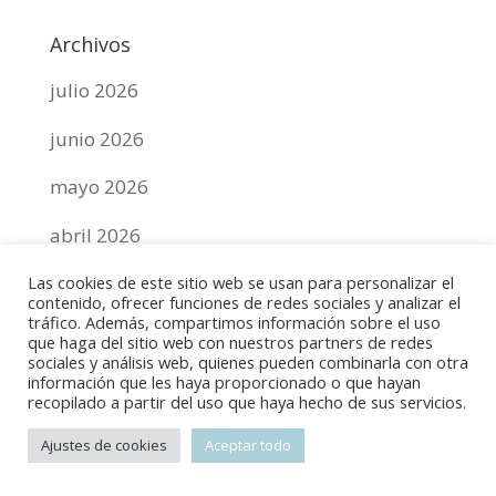
Archivos
julio 2026
junio 2026
mayo 2026
abril 2026
marzo 2026
Las cookies de este sitio web se usan para personalizar el
contenido, ofrecer funciones de redes sociales y analizar el
tráfico. Además, compartimos información sobre el uso
febrero 2026
que haga del sitio web con nuestros partners de redes
sociales y análisis web, quienes pueden combinarla con otra
enero 2026
información que les haya proporcionado o que hayan
recopilado a partir del uso que haya hecho de sus servicios.
diciembre 2025
Ajustes de cookies
Aceptar todo
noviembre 2025