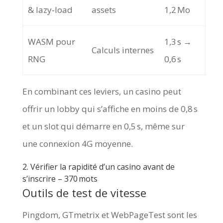
& lazy‑load
assets
1,2 Mo
WASM pour
1,3 s →
Calculs internes
RNG
0,6 s
En combinant ces leviers, un casino peut
offrir un lobby qui s’affiche en moins de 0,8 s
et un slot qui démarre en 0,5 s, même sur
une connexion 4G moyenne.
2. Vérifier la rapidité d’un casino avant de
s’inscrire – 370 mots
Outils de test de vitesse
Pingdom, GTmetrix et WebPageTest sont les