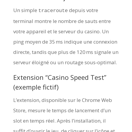
Un simple
depuis votre
traceroute
terminal montre le nombre de sauts entre
votre appareil et le serveur du casino. Un
ping moyen de 35 ms indique une connexion
directe, tandis que plus de 120 ms signale un
serveur éloigné ou un routage sous‑optimal.
Extension “Casino Speed Test”
(exemple fictif)
L’extension, disponible sur le Chrome Web
Store, mesure le temps de lancement d’un
slot en temps réel. Après l’installation, il
suffit d’ouvrir le jeu, de cliquer sur l’icône et