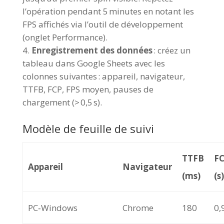
l’opération pendant 5 minutes en notant les
FPS affichés via l’outil de développement
(onglet Performance).
Enregistrement des données
: créez un
tableau dans Google Sheets avec les
colonnes suivantes : appareil, navigateur,
TTFB, FCP, FPS moyen, pauses de
chargement (> 0,5 s).
Modèle de feuille de suivi
TTFB
F
Appareil
Navigateur
(ms)
(s)
PC‑Windows
Chrome
180
0,