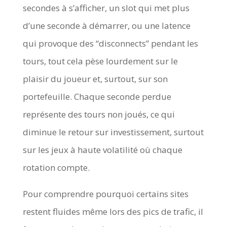
secondes à s’afficher, un slot qui met plus
d’une seconde à démarrer, ou une latence
qui provoque des “disconnects” pendant les
tours, tout cela pèse lourdement sur le
plaisir du joueur et, surtout, sur son
portefeuille. Chaque seconde perdue
représente des tours non joués, ce qui
diminue le retour sur investissement, surtout
sur les jeux à haute volatilité où chaque
rotation compte.
Pour comprendre pourquoi certains sites
restent fluides même lors des pics de trafic, il