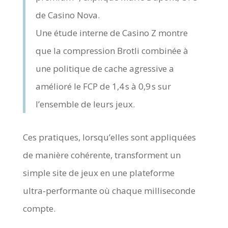
de Casino Nova.
Une étude interne de Casino Z montre
que la compression Brotli combinée à
une politique de cache agressive a
amélioré le FCP de 1,4 s à 0,9 s sur
l’ensemble de leurs jeux.
Ces pratiques, lorsqu’elles sont appliquées
de manière cohérente, transforment un
simple site de jeux en une plateforme
ultra‑performante où chaque milliseconde
compte.