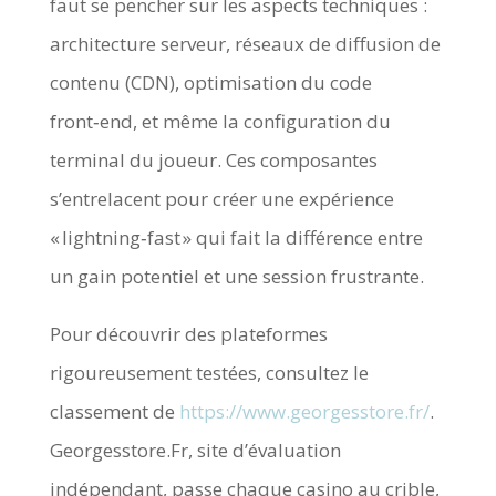
faut se pencher sur les aspects techniques :
architecture serveur, réseaux de diffusion de
contenu (CDN), optimisation du code
front‑end, et même la configuration du
terminal du joueur. Ces composantes
s’entrelacent pour créer une expérience
« lightning‑fast » qui fait la différence entre
un gain potentiel et une session frustrante.
Pour découvrir des plateformes
rigoureusement testées, consultez le
classement de
https://www.georgesstore.fr/
.
Georgesstore.Fr, site d’évaluation
indépendant, passe chaque casino au crible,