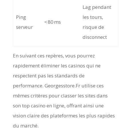
Lag pendant
Ping
les tours,
< 80 ms
serveur
risque de
disconnect
En suivant ces repères, vous pourrez
rapidement éliminer les casinos qui ne
respectent pas les standards de
performance. Georgesstore.Fr utilise ces
mêmes critères pour classer les sites dans
son top casino en ligne, offrant ainsi une
vision claire des plateformes les plus rapides
du marché.