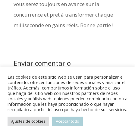
vous serez toujours en avance sur la
concurrence et prêt à transformer chaque
milliseconde en gains réels. Bonne partie !
Enviar comentario
Tu dirección de correo electrónico no será
Las cookies de este sitio web se usan para personalizar el
contenido, ofrecer funciones de redes sociales y analizar el
publicada.
Los campos obligatorios están
tráfico. Además, compartimos información sobre el uso
que haga del sitio web con nuestros partners de redes
marcados con
*
sociales y análisis web, quienes pueden combinarla con otra
información que les haya proporcionado o que hayan
recopilado a partir del uso que haya hecho de sus servicios.
Ajustes de cookies
Aceptar todo