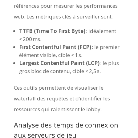
références pour mesurer les performances
web. Les métriques clés à surveiller sont :
TTFB (Time To First Byte)
: idéalement
< 200 ms.
First Contentful Paint (FCP)
: le premier
élément visible, cible < 1 s.
Largest Contentful Paint (LCP)
: le plus
gros bloc de contenu, cible < 2,5 s.
Ces outils permettent de visualiser le
waterfall des requêtes et d’identifier les
ressources qui ralentissent le lobby.
Analyse des temps de connexion
aux serveurs de jeu