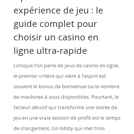
expérience de jeu : le
guide complet pour
choisir un casino en
ligne ultra‑rapide
Lorsque l’on parle de jeux de casino en ligne,
le premier critère qui vient à l’esprit est
souvent le bonus de bienvenue ou le nombre
de machines à sous disponibles. Pourtant, le
facteur décisif qui transforme une soirée de
jeu en une vraie session de profit est le temps
de chargement. Un lobby qui met trois