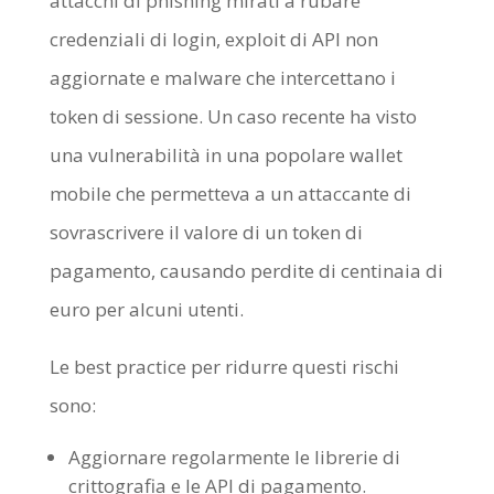
attacchi di phishing mirati a rubare
credenziali di login, exploit di API non
aggiornate e malware che intercettano i
token di sessione. Un caso recente ha visto
una vulnerabilità in una popolare wallet
mobile che permetteva a un attaccante di
sovrascrivere il valore di un token di
pagamento, causando perdite di centinaia di
euro per alcuni utenti.
Le best practice per ridurre questi rischi
sono:
Aggiornare regolarmente le librerie di
crittografia e le API di pagamento.