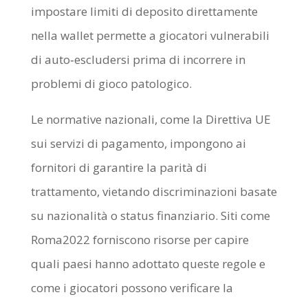
impostare limiti di deposito direttamente
nella wallet permette a giocatori vulnerabili
di auto‑escludersi prima di incorrere in
problemi di gioco patologico.
Le normative nazionali, come la Direttiva UE
sui servizi di pagamento, impongono ai
fornitori di garantire la parità di
trattamento, vietando discriminazioni basate
su nazionalità o status finanziario. Siti come
Roma2022 forniscono risorse per capire
quali paesi hanno adottato queste regole e
come i giocatori possono verificare la