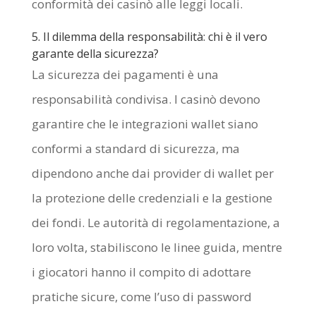
conformità dei casinò alle leggi locali.
5. Il dilemma della responsabilità: chi è il vero
garante della sicurezza?
La sicurezza dei pagamenti è una
responsabilità condivisa. I casinò devono
garantire che le integrazioni wallet siano
conformi a standard di sicurezza, ma
dipendono anche dai provider di wallet per
la protezione delle credenziali e la gestione
dei fondi. Le autorità di regolamentazione, a
loro volta, stabiliscono le linee guida, mentre
i giocatori hanno il compito di adottare
pratiche sicure, come l’uso di password