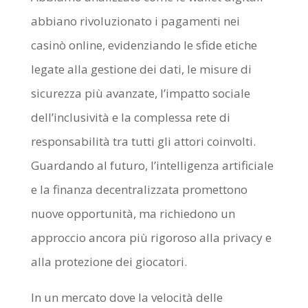
abbiano rivoluzionato i pagamenti nei
casinò online, evidenziando le sfide etiche
legate alla gestione dei dati, le misure di
sicurezza più avanzate, l’impatto sociale
dell’inclusività e la complessa rete di
responsabilità tra tutti gli attori coinvolti.
Guardando al futuro, l’intelligenza artificiale
e la finanza decentralizzata promettono
nuove opportunità, ma richiedono un
approccio ancora più rigoroso alla privacy e
alla protezione dei giocatori.
In un mercato dove la velocità delle