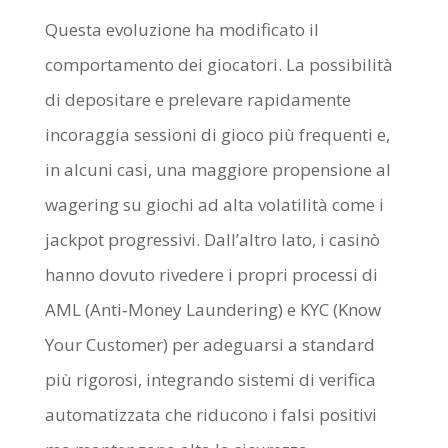
Questa evoluzione ha modificato il
comportamento dei giocatori. La possibilità
di depositare e prelevare rapidamente
incoraggia sessioni di gioco più frequenti e,
in alcuni casi, una maggiore propensione al
wagering su giochi ad alta volatilità come i
jackpot progressivi. Dall’altro lato, i casinò
hanno dovuto rivedere i propri processi di
AML (Anti‑Money Laundering) e KYC (Know
Your Customer) per adeguarsi a standard
più rigorosi, integrando sistemi di verifica
automatizzata che riducono i falsi positivi