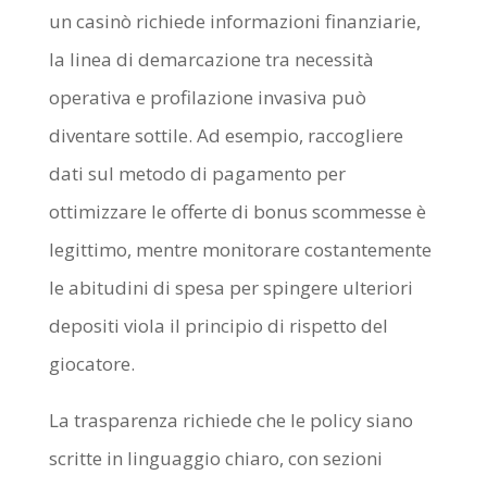
un casinò richiede informazioni finanziarie,
la linea di demarcazione tra necessità
operativa e profilazione invasiva può
diventare sottile. Ad esempio, raccogliere
dati sul metodo di pagamento per
ottimizzare le offerte di bonus scommesse è
legittimo, mentre monitorare costantemente
le abitudini di spesa per spingere ulteriori
depositi viola il principio di rispetto del
giocatore.
La trasparenza richiede che le policy siano
scritte in linguaggio chiaro, con sezioni