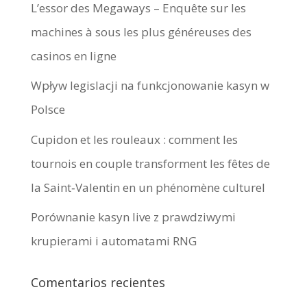
L’essor des Megaways – Enquête sur les
machines à sous les plus généreuses des
casinos en ligne
Wpływ legislacji na funkcjonowanie kasyn w
Polsce
Cupidon et les rouleaux : comment les
tournois en couple transforment les fêtes de
la Saint‑Valentin en un phénomène culturel
Porównanie kasyn live z prawdziwymi
krupierami i automatami RNG
Comentarios recientes