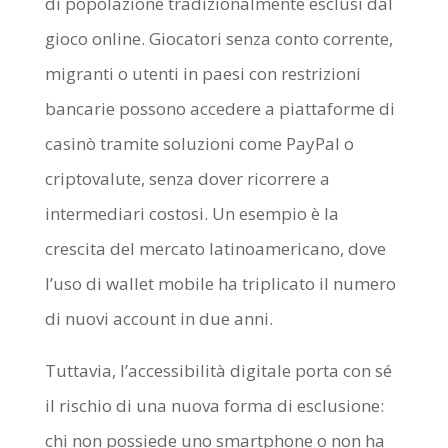
di popolazione tradizionalmente esclusi dal
gioco online. Giocatori senza conto corrente,
migranti o utenti in paesi con restrizioni
bancarie possono accedere a piattaforme di
casinò tramite soluzioni come PayPal o
criptovalute, senza dover ricorrere a
intermediari costosi. Un esempio è la
crescita del mercato latinoamericano, dove
l’uso di wallet mobile ha triplicato il numero
di nuovi account in due anni.
Tuttavia, l’accessibilità digitale porta con sé
il rischio di una nuova forma di esclusione:
chi non possiede uno smartphone o non ha