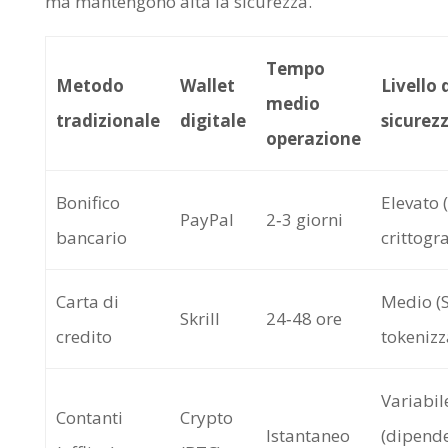
ma mantengono alta la sicurezza.
Tempo
Metodo
Wallet
Livello 
medio
tradizionale
digitale
sicurez
operazione
Bonifico
Elevato 
PayPal
2‑3 giorni
bancario
crittogra
Carta di
Medio (S
Skrill
24‑48 ore
credito
tokenizz
Variabil
Contanti
Crypto
Istantaneo
(dipend