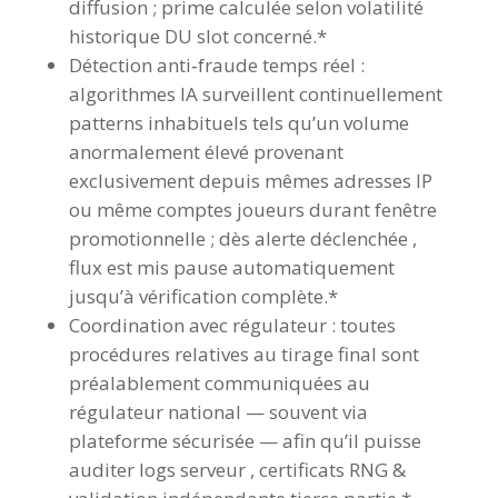
diffusion ; prime calculée selon volatilité
historique DU slot concerné.*
Détection anti‑fraude temps réel :
algorithmes IA surveillent continuellement
patterns inhabituels tels qu’un volume
anormalement élevé provenant
exclusivement depuis mêmes adresses IP
ou même comptes joueurs durant fenêtre
promotionnelle ; dès alerte déclenchée ,
flux est mis pause automatiquement
jusqu’à vérification complète.*
Coordination avec régulateur : toutes
procédures relatives au tirage final sont
préalablement communiquées au
régulateur national — souvent via
plateforme sécurisée — afin qu’il puisse
auditer logs serveur , certificats RNG &