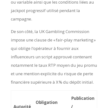
ou variable ainsi que les conditions liées au
jackpot progressif utilisé pendant la
campagne.
De son côté, la UK Gambling Commission
impose une clause de « fair‑play marketing »
qui oblige l’opérateur à fournir aux
influenceurs un script approuvé contenant
notamment le taux RTP moyen du jeu promu
et une mention explicite du risque de perte
financière supérieure à X % du dépôt initial.
Publication
Obligation
Autorité
/