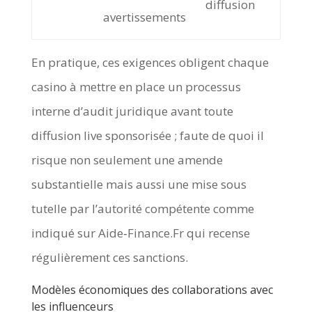
diffusion
avertissements
En pratique, ces exigences obligent chaque
casino à mettre en place un processus
interne d’audit juridique avant toute
diffusion live sponsorisée ; faute de quoi il
risque non seulement une amende
substantielle mais aussi une mise sous
tutelle par l’autorité compétente comme
indiqué sur Aide‑Finance.Fr qui recense
régulièrement ces sanctions.
Modèles économiques des collaborations avec
les influenceurs