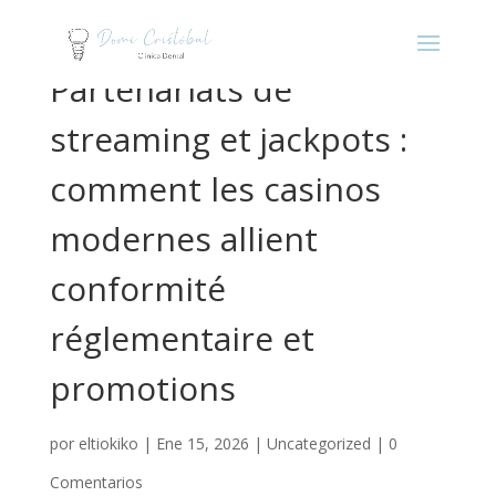
Partenariats de
streaming et jackpots :
comment les casinos
modernes allient
conformité
réglementaire et
promotions
por
eltiokiko
|
Ene 15, 2026
|
Uncategorized
|
0
Comentarios