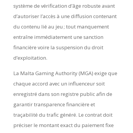
système de vérification d’âge robuste avant
d’autoriser l’accès à une diffusion contenant
du contenu lié au jeu ; tout manquement
entraîne immédiatement une sanction
financière voire la suspension du droit
d’exploitation.
La Malta Gaming Authority (MGA) exige que
chaque accord avec un influenceur soit
enregistré dans son registre public afin de
garantir transparence financière et
traçabilité du trafic généré. Le contrat doit
préciser le montant exact du paiement fixe