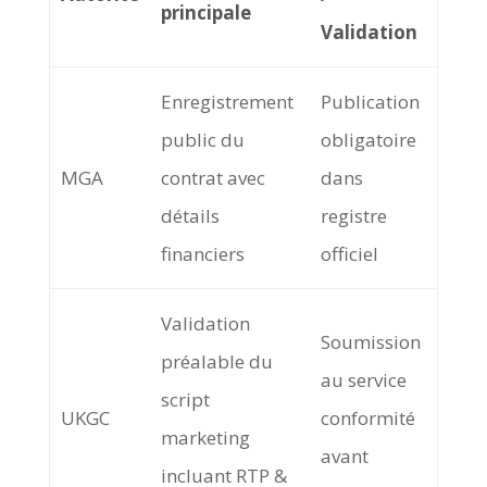
principale
Validation
Enregistrement
Publication
public du
obligatoire
MGA
contrat avec
dans
détails
registre
financiers
officiel
Validation
Soumission
préalable du
au service
script
UKGC
conformité
marketing
avant
incluant RTP &