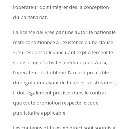
l’opérateur doit intégrer dès la conception
du partenariat.
La licence délivrée par une autorité nationale
reste conditionnée à l’existence d’une clause
« jeu responsable » incluant explicitement le
sponsoring d’activités médiatiques. Ainsi,
l’opérateur doit obtenir l’accord préalable
du régulateur avant de financer un streamer ;
il doit également préciser dans le contrat
que toute promotion respecte le code
publicitaire applicable.
Les contenus diffusés en direct sont soumis à