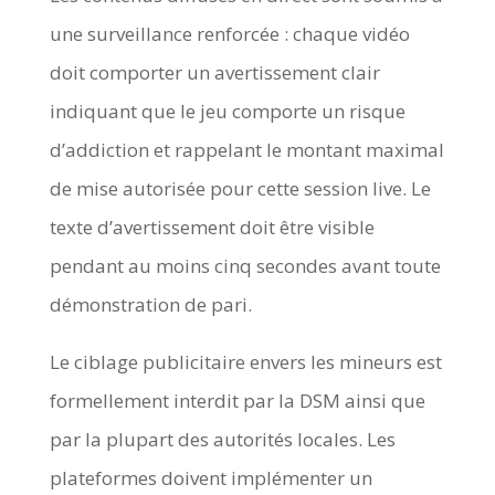
une surveillance renforcée : chaque vidéo
doit comporter un avertissement clair
indiquant que le jeu comporte un risque
d’addiction et rappelant le montant maximal
de mise autorisée pour cette session live. Le
texte d’avertissement doit être visible
pendant au moins cinq secondes avant toute
démonstration de pari.
Le ciblage publicitaire envers les mineurs est
formellement interdit par la DSM ainsi que
par la plupart des autorités locales. Les
plateformes doivent implémenter un