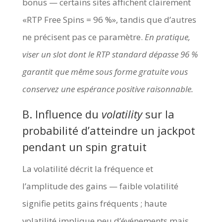
bonus — certains sites affichent clairement
«RTP Free Spins = 96 %», tandis que d’autres
ne précisent pas ce paramètre.
En pratique,
viser un slot dont le RTP standard dépasse 96 %
garantit que même sous forme gratuite vous
conservez une espérance positive raisonnable.
B. Influence du
volatility
sur la
probabilité d’atteindre un jackpot
pendant un spin gratuit
La volatilité décrit la fréquence et
l’amplitude des gains — faible volatilité
signifie petits gains fréquents ; haute
volatilité implique peu d’événements mais