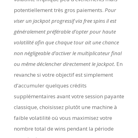
potentiellement très gros paiements.
Pour
viser un jackpot progressif via free spins il est
généralement préférable d’opter pour haute
volatilité afin que chaque tour ait une chance
non négligeable d’activer le multiplicateur final
ou même déclencher directement le jackpot.
En
revanche si votre objectif est simplement
d’accumuler quelques crédits
supplémentaires avant votre session payante
classique, choisissez plutôt une machine à
faible volatilité où vous maximisez votre
nombre total de wins pendant la période