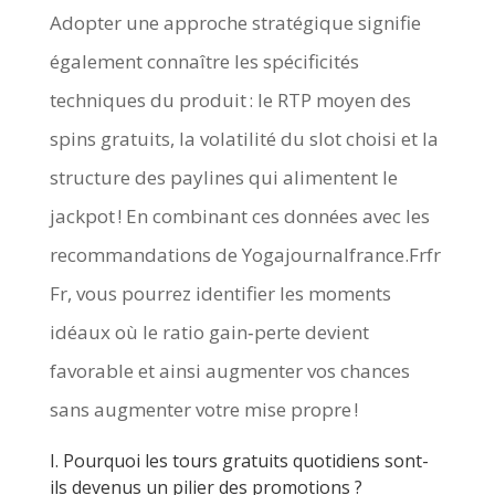
Adopter une approche stratégique signifie
également connaître les spécificités
techniques du produit : le RTP moyen des
spins gratuits, la volatilité du slot choisi et la
structure des paylines qui alimentent le
jackpot ! En combinant ces données avec les
recommandations de Yogajournalfrance.Frfr
Fr, vous pourrez identifier les moments
idéaux où le ratio gain‑perte devient
favorable et ainsi augmenter vos chances
sans augmenter votre mise propre !
I. Pourquoi les tours gratuits quotidiens sont-
ils devenus un pilier des promotions ?