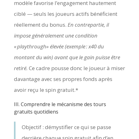
modèle favorise l’engagement hautement
ciblé — seuls les joueurs actifs bénéficient
réellement du bonus.
En contrepartie, il
impose généralement une condition
« playthrough» élevée (exemple : x40 du
montant du win) avant que le gain puisse être
retiré.
Ce cadre pousse donc le joueur à miser
davantage avec ses propres fonds après
avoir reçu le spin gratuit.*
III. Comprendre le mécanisme des tours
gratuits quotidiens
Objectif : démystifier ce qui se passe
derrière chaque spin gratuit afin d’en