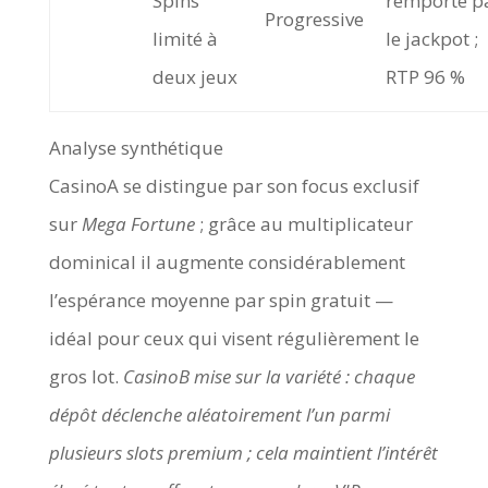
Spins”
remporte p
Progressive
limité à
le jackpot ;
deux jeux
RTP 96 %
Analyse synthétique
CasinoA se distingue par son focus exclusif
sur
Mega Fortune
; grâce au multiplicateur
dominical il augmente considérablement
l’espérance moyenne par spin gratuit —
idéal pour ceux qui visent régulièrement le
gros lot.
CasinoB mise sur la variété : chaque
dépôt déclenche aléatoirement l’un parmi
plusieurs slots premium ; cela maintient l’intérêt