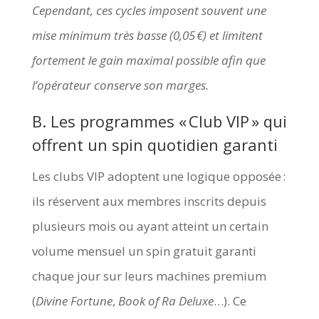
Cependant, ces cycles imposent souvent une
mise minimum très basse (0,05 €) et limitent
fortement le gain maximal possible afin que
l’opérateur conserve son marges.
B. Les programmes « Club VIP » qui
offrent un spin quotidien garanti
Les clubs VIP adoptent une logique opposée :
ils réservent aux membres inscrits depuis
plusieurs mois ou ayant atteint un certain
volume mensuel un spin gratuit garanti
chaque jour sur leurs machines premium
(
Divine Fortune
,
Book of Ra Deluxe
…). Ce