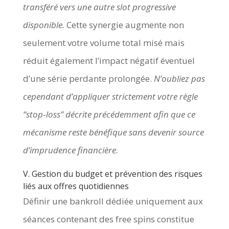
transféré vers une autre slot progressive
disponible.
Cette synergie augmente non
seulement votre volume total misé mais
réduit également l’impact négatif éventuel
d’une série perdante prolongée.
N’oubliez pas
cependant d’appliquer strictement votre règle
“stop‑loss” décrite précédemment afin que ce
mécanisme reste bénéfique sans devenir source
d’imprudence financière.
V. Gestion du budget et prévention des risques
liés aux offres quotidiennes
Définir une bankroll dédiée uniquement aux
séances contenant des free spins constitue