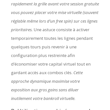
rapidement la grille avant votre session gratuite
vous pouvez placer votre mise virtuelle (souvent
réglable même lors d’un free spin) sur ces lignes
prioritaires.
Une astuce consiste à activer
temporairement toutes les lignes pendant
quelques tours puis revenir à une
configuration plus restreinte afin
d’économiser votre capital virtuel tout en
gardant accès aux combos clés.
Cette
approche dynamique maximise votre
exposition aux gros gains sans diluer
inutilement votre bankroll virtuelle.