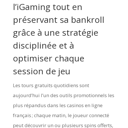
l’iGaming tout en
préservant sa bankroll
grâce à une stratégie
disciplinée et à
optimiser chaque
session de jeu
Les tours gratuits quotidiens sont
aujourd’hui l’un des outils promotionnels les
plus répandus dans les casinos en ligne
français ; chaque matin, le joueur connecté
peut découvrir un ou plusieurs spins offerts,