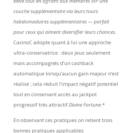
élevé tout en offrant aux membres VIP une
couche supplémentaire via leurs tours
hebdomadaires supplémentaires — parfait
pour ceux qui aiment diversifier leurs chances.
CasinoC adopte quant à lui une approche
ultra‑conservatrice : deux jeux seulement
mais accompagnés d’un cashback
automatique lorsqu’aucun gain majeur n’est
réalisé ; cela réduit l’impact négatif potentiel
tout en conservant accès au jackpot
progressif très attractif
Divine Fortune
.*
En observant ces pratiques on retient trois
bonnes pratiques applicables