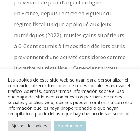
provenant de jeux d’argent en ligne
En France, depuis l’entrée en vigueur du
régime fiscal unique appliqué aux jeux
numériques (2022), tousles gains supérieurs
à 0 € sont soumis à imposition dès lors qu’ils
proviennent d’une activité considérée comme
lucrative ou régulière… Cependant si vous
êtes considéré comme joueur occasionnel
Las cookies de este sitio web se usan para personalizar el
contenido, ofrecer funciones de redes sociales y analizar el
avec moins de 305 € gagnés annuellement
tráfico. Además, compartimos información sobre el uso
que haga del sitio web con nuestros partners de redes
tous jeux confondus (y compris paris
sociales y análisis web, quienes pueden combinarla con otra
información que les haya proporcionado o que hayan
sportifs), aucune déclaration n’est
recopilado a partir del uso que haya hecho de sus servicios.
obligatoire.*
Ajustes de cookies
Aceptar todo
2️⃣ Quand faut‑il déclarer ? Seuils fiscaux