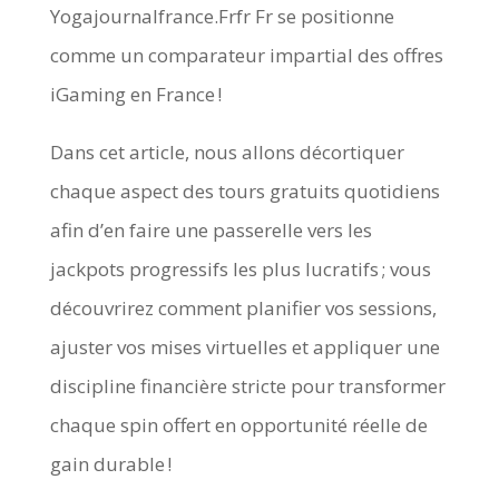
Yogajournalfrance.Frfr Fr se positionne
comme un comparateur impartial des offres
iGaming en France !
Dans cet article, nous allons décortiquer
chaque aspect des tours gratuits quotidiens
afin d’en faire une passerelle vers les
jackpots progressifs les plus lucratifs ; vous
découvrirez comment planifier vos sessions,
ajuster vos mises virtuelles et appliquer une
discipline financière stricte pour transformer
chaque spin offert en opportunité réelle de
gain durable !