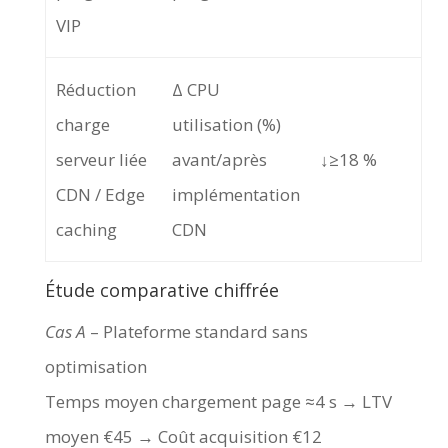
VIP
Réduction
Δ CPU
charge
utilisation (%)
serveur liée
avant/après
↓≥18 %
CDN / Edge
implémentation
caching
CDN
Étude comparative chiffrée
Cas A
– Plateforme standard sans
optimisation
Temps moyen chargement page ≈4 s → LTV
moyen €45 → Coût acquisition €12