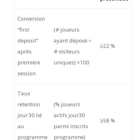
Conversion
“first
(# joueurs
deposit”
ayant déposé ÷
≥22 %
après
# visiteurs
première
uniques) ×100
session
Taux
rétention
(% joueurs
jour 30 lié
actifs jour30
≥58 %
au
parmi inscrits
programme
programme)