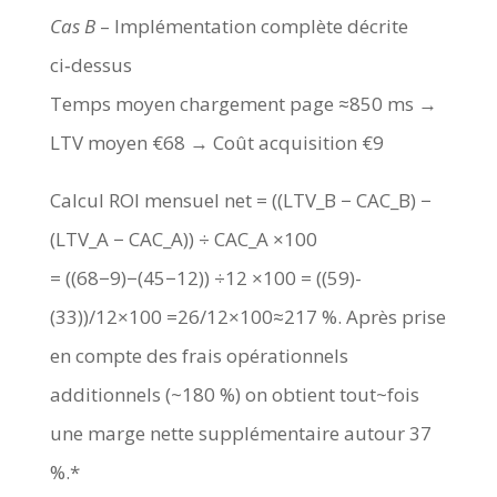
Cas B
– Implémentation complète décrite
ci‑dessus
Temps moyen chargement page ≈850 ms →
LTV moyen €68 → Coût acquisition €9
Calcul ROI mensuel net = ((LTV_B − CAC_B) −
(LTV_A − CAC_A)) ÷ CAC_A ×100
= ((68−9)−(45−12)) ÷12 ×100 = ((59)-
(33))/12×100 =26/12×100≈217 %. Après prise
en compte des frais opérationnels
additionnels (~180 %) on obtient tout~fois
une marge nette supplémentaire autour 37
%.*