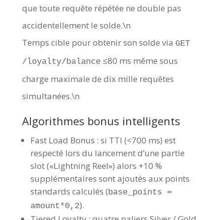
que toute requête répétée ne double pas
accidentellement le solde.\n
Temps cible pour obtenir son solde via
GET
≤80 ms même sous
/loyalty/balance
charge maximale de dix mille requêtes
simultanées.\n
Algorithmes bonus intelligents
Fast Load Bonus : si TTI (<700 ms) est
respecté lors du lancement d’une partie
slot («Lightning Reel») alors +10 %
supplémentaires sont ajoutés aux points
standards calculés (
base_points =
).
amount*0,2
Tiered Loyalty : quatre paliers Silver / Gold