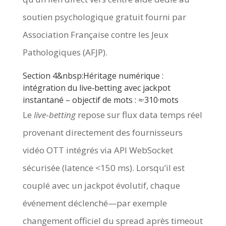
soutien psychologique gratuit fourni par
Association Française contre les Jeux
Pathologiques (AFJP).
Section 4&nbsp:Héritage numérique :
intégration du live‑betting avec jackpot
instantané – objectif de mots : ≈·310·mots
Le
live‑betting
repose sur flux data temps réel
provenant directement des fournisseurs
vidéo OTT intégrés via API WebSocket
sécurisée (latence <150 ms). Lorsqu’il est
couplé avec un jackpot évolutif, chaque
événement déclenché—par exemple
changement officiel du spread après timeout