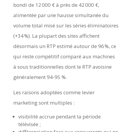
bondi de 12 000 € à près de 42 000 €,
alimentée par une hausse simultanée du
volume total misé sur les séries éliminatoires
(+34 %). La plupart des sites affichent
désormais un RTP estimé autour de 96 %, ce
qui reste compétitif comparé aux machines
à sous traditionnelles dont le RTP avoisine
généralement 94‑95 %.
Les raisons adoptées comme levier
marketing sont multiples :
visibilité accrue pendant la période
télévisée ;
différenciation face aux concurrents qui ne