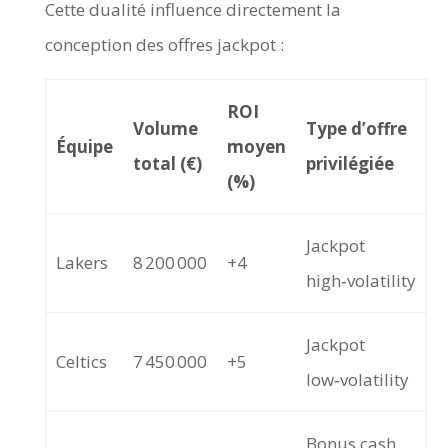
Cette dualité influence directement la
conception des offres jackpot :
ROI
Volume
Type d’offre
Équipe
moyen
total (€)
privilégiée
(%)
Jackpot
Lakers
8 200 000
+4
high‑volatility
Jackpot
Celtics
7 450 000
+5
low‑volatility
Bonus cash