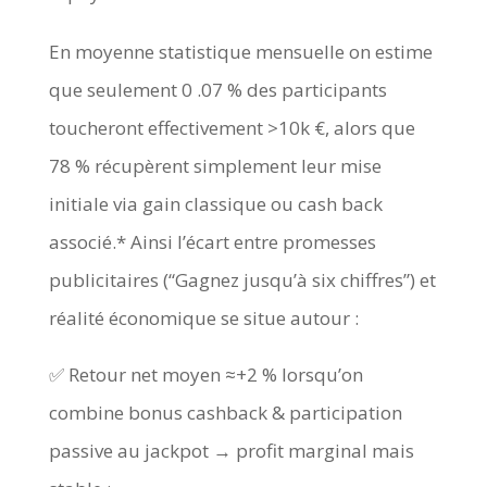
En moyenne statistique mensuelle on estime
que seulement 0 .07 % des participants
toucheront effectivement >10k €, alors que
78 % récupèrent simplement leur mise
initiale via gain classique ou cash back
associé.* Ainsi l’écart entre promesses
publicitaires (“Gagnez jusqu’à six chiffres”) et
réalité économique se situe autour :
✅ Retour net moyen ≈+2 % lorsqu’on
combine bonus cashback & participation
passive au jackpot → profit marginal mais