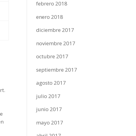
febrero 2018
enero 2018
diciembre 2017
noviembre 2017
octubre 2017
septiembre 2017
agosto 2017
rt.
julio 2017
junio 2017
de
en
mayo 2017
abril 2017