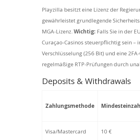
Playzilla besitzt eine Lizenz der Regie
gewährleistet grundlegende Sicherheits
MGA-Lizenz.
Wichtig:
Falls Sie in der 
Curaçao-Casinos steuerpflichtig sein – i
Verschlüsselung (256 Bit) und eine 2FA
regelmäßige RTP-Prüfungen durch una
Deposits & Withdrawals
Zahlungsmethode
Mindesteinza
Visa/Mastercard
10 €