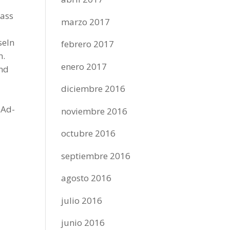
dass
marzo 2017
seln
febrero 2017
n.
enero 2017
und
diciembre 2016
 Ad-
noviembre 2016
octubre 2016
septiembre 2016
agosto 2016
julio 2016
junio 2016