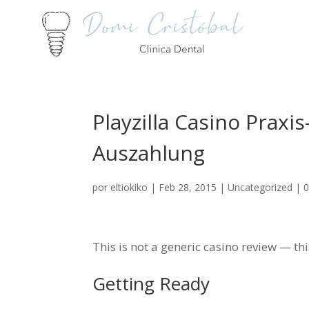
Playzilla Casino Prax
Auszahlung
por
eltiokiko
|
Feb 28, 2015
|
Uncategorized
|
0
This is not a generic casino review — th
Getting Ready