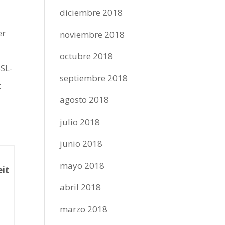
diciembre 2018
er
noviembre 2018
octubre 2018
SSL-
septiembre 2018
t
agosto 2018
julio 2018
junio 2018
mayo 2018
eit
abril 2018
marzo 2018