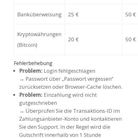
Banküberweisung
25 €
50 €
Kryptowährungen
20 €
50 €
(Bitcoin)
Fehlerbehebung
Problem:
Login fehlgeschlagen
→ Passwort über „Passwort vergessen“
zurücksetzen oder Browser-Cache löschen.
Problem:
Einzahlung wird nicht
gutgeschrieben
→ Überprüfen Sie die Transaktions-ID im
Zahlungsanbieter-Konto und kontaktieren
Sie den Support. In der Regel wird die
Gutschrift innerhalb von 1 Stunde