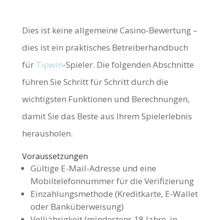
Dies ist keine allgemeine Casino-Bewertung –
dies ist ein praktisches Betreiberhandbuch
für
Tipwin
-Spieler. Die folgenden Abschnitte
führen Sie Schritt für Schritt durch die
wichtigsten Funktionen und Berechnungen,
damit Sie das Beste aus Ihrem Spielerlebnis
herausholen.
Voraussetzungen
Gültige E-Mail-Adresse und eine
Mobiltelefonnummer für die Verifizierung
Einzahlungsmethode (Kreditkarte, E-Wallet
oder Banküberweisung)
Volljährigkeit (mindestens 18 Jahre, in