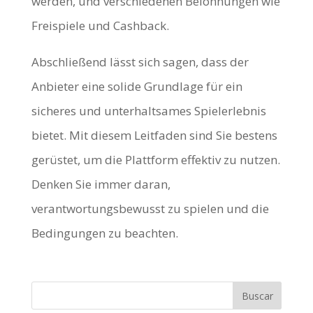
werden, und verschiedenen Belohnungen wie
Freispiele und Cashback.
Abschließend lässt sich sagen, dass der
Anbieter eine solide Grundlage für ein
sicheres und unterhaltsames Spielerlebnis
bietet. Mit diesem Leitfaden sind Sie bestens
gerüstet, um die Plattform effektiv zu nutzen.
Denken Sie immer daran,
verantwortungsbewusst zu spielen und die
Bedingungen zu beachten.