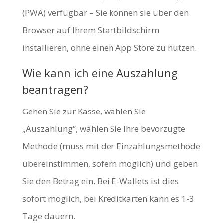
(PWA) verfügbar – Sie können sie über den
Browser auf Ihrem Startbildschirm
installieren, ohne einen App Store zu nutzen.
Wie kann ich eine Auszahlung
beantragen?
Gehen Sie zur Kasse, wählen Sie
„Auszahlung“, wählen Sie Ihre bevorzugte
Methode (muss mit der Einzahlungsmethode
übereinstimmen, sofern möglich) und geben
Sie den Betrag ein. Bei E-Wallets ist dies
sofort möglich, bei Kreditkarten kann es 1-3
Tage dauern.