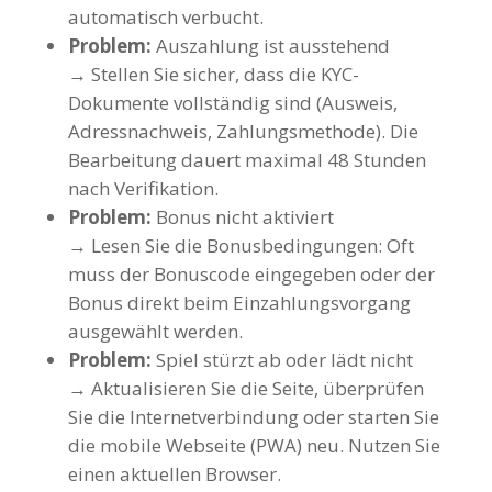
automatisch verbucht.
Problem:
Auszahlung ist ausstehend
→ Stellen Sie sicher, dass die KYC-
Dokumente vollständig sind (Ausweis,
Adressnachweis, Zahlungsmethode). Die
Bearbeitung dauert maximal 48 Stunden
nach Verifikation.
Problem:
Bonus nicht aktiviert
→ Lesen Sie die Bonusbedingungen: Oft
muss der Bonuscode eingegeben oder der
Bonus direkt beim Einzahlungsvorgang
ausgewählt werden.
Problem:
Spiel stürzt ab oder lädt nicht
→ Aktualisieren Sie die Seite, überprüfen
Sie die Internetverbindung oder starten Sie
die mobile Webseite (PWA) neu. Nutzen Sie
einen aktuellen Browser.