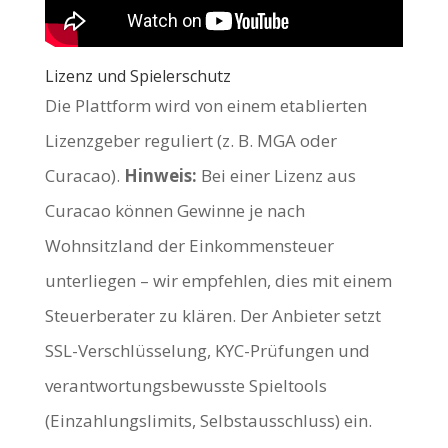
Lizenz und Spielerschutz
Die Plattform wird von einem etablierten
Lizenzgeber reguliert (z. B. MGA oder
Curacao).
Hinweis:
Bei einer Lizenz aus
Curacao können Gewinne je nach
Wohnsitzland der Einkommensteuer
unterliegen – wir empfehlen, dies mit einem
Steuerberater zu klären. Der Anbieter setzt
SSL-Verschlüsselung, KYC-Prüfungen und
verantwortungsbewusste Spieltools
(Einzahlungslimits, Selbstausschluss) ein.