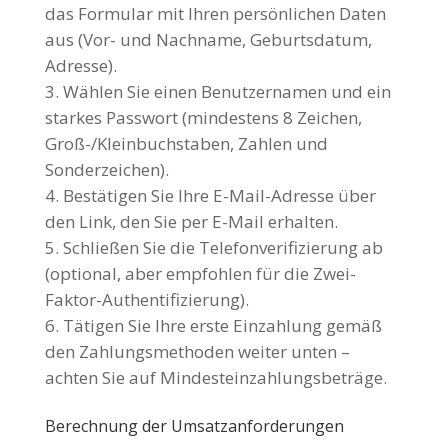
das Formular mit Ihren persönlichen Daten
aus (Vor- und Nachname, Geburtsdatum,
Adresse).
Wählen Sie einen Benutzernamen und ein
starkes Passwort (mindestens 8 Zeichen,
Groß-/Kleinbuchstaben, Zahlen und
Sonderzeichen).
Bestätigen Sie Ihre E-Mail-Adresse über
den Link, den Sie per E-Mail erhalten.
Schließen Sie die Telefonverifizierung ab
(optional, aber empfohlen für die Zwei-
Faktor-Authentifizierung).
Tätigen Sie Ihre erste Einzahlung gemäß
den Zahlungsmethoden weiter unten –
achten Sie auf Mindesteinzahlungsbeträge.
Berechnung der Umsatzanforderungen