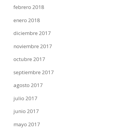
febrero 2018
enero 2018
diciembre 2017
noviembre 2017
octubre 2017
septiembre 2017
agosto 2017
julio 2017
junio 2017
mayo 2017