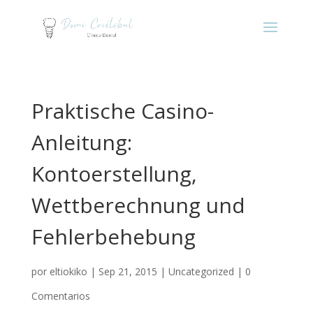
Praktische Casino-
Anleitung:
Kontoerstellung,
Wettberechnung und
Fehlerbehebung
por
eltiokiko
|
Sep 21, 2015
|
Uncategorized
|
0
Comentarios