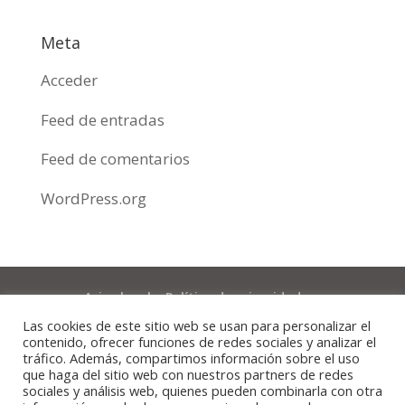
Meta
Acceder
Feed de entradas
Feed de comentarios
WordPress.org
Aviso legal y Política de privacidad
Las cookies de este sitio web se usan para personalizar el
Política de cookies
contenido, ofrecer funciones de redes sociales y analizar el
tráfico. Además, compartimos información sobre el uso
que haga del sitio web con nuestros partners de redes
© CLÍNICA DENTAL DOMI CRISTÓBAL 2020 |
sociales y análisis web, quienes pueden combinarla con otra