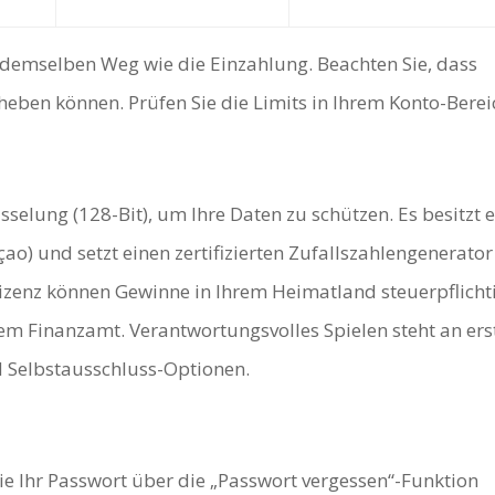
f demselben Weg wie die Einzahlung. Beachten Sie, dass
ben können. Prüfen Sie die Limits in Ihrem Konto-Berei
selung (128-Bit), um Ihre Daten zu schützen. Es besitzt 
açao) und setzt einen zertifizierten Zufallszahlengenerator
izenz können Gewinne in Ihrem Heimatland steuerpflicht
hrem Finanzamt. Verantwortungsvolles Spielen steht an ers
nd Selbstausschluss-Optionen.
ie Ihr Passwort über die „Passwort vergessen“-Funktion