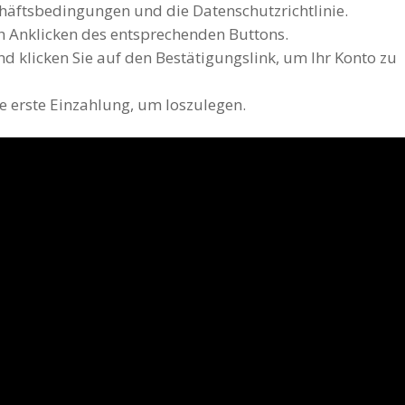
häftsbedingungen und die Datenschutzrichtlinie.
ch Anklicken des entsprechenden Buttons.
nd klicken Sie auf den Bestätigungslink, um Ihr Konto zu
re erste Einzahlung, um loszulegen.