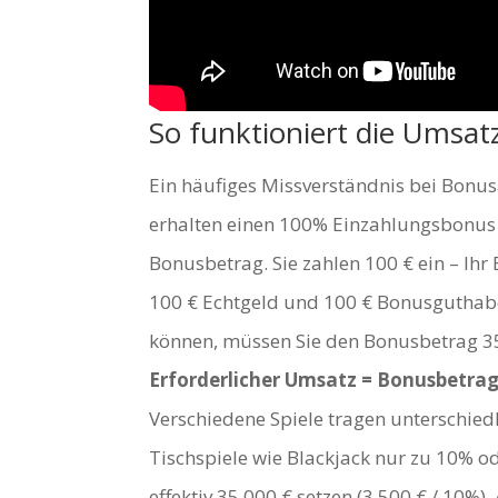
So funktioniert die Umsa
Ein häufiges Missverständnis bei Bonu
erhalten einen 100% Einzahlungsbonus 
Bonusbetrag. Sie zahlen 100 € ein – Ihr
100 € Echtgeld und 100 € Bonusgutha
können, müssen Sie den Bonusbetrag 3
Erforderlicher Umsatz = Bonusbetrag 
Verschiedene Spiele tragen unterschied
Tischspiele wie Blackjack nur zu 10% od
effektiv 35.000 € setzen (3.500 € / 10%)