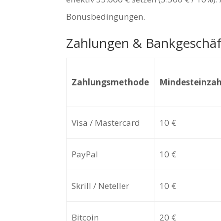
Bonusbedingungen.
Zahlungen & Bankgeschäf
Zahlungsmethode
Mindesteinza
Visa / Mastercard
10 €
PayPal
10 €
Skrill / Neteller
10 €
Bitcoin
20 €