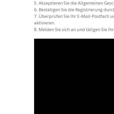
Akzeptieren Sie die Allgemeinen Gesc
Bestätigen Sie die Registrierung dur
Überprüfen Sie Ihr E-Mail-Postfach u
aktivieren.
Melden Sie sich an und tätigen Sie Ih