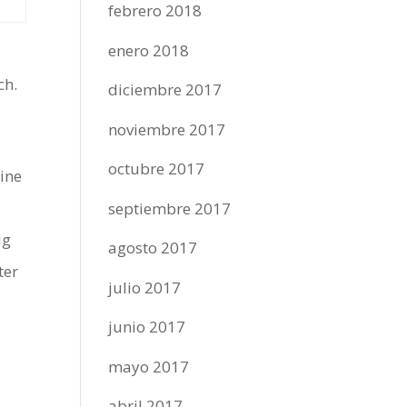
febrero 2018
enero 2018
ch.
diciembre 2017
noviembre 2017
octubre 2017
eine
septiembre 2017
ig
agosto 2017
ter
julio 2017
junio 2017
mayo 2017
abril 2017