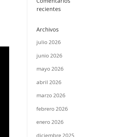
Comentarios
recientes
Archivos
julio 2026
junio 2026
mayo 2026
abril 2026
marzo 2026
febrero 2026
enero 2026
diciembre 2025