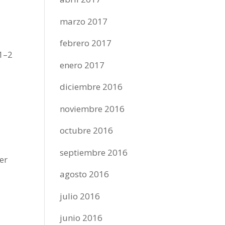
marzo 2017
febrero 2017
 1–2
enero 2017
diciembre 2016
noviembre 2016
octubre 2016
septiembre 2016
er
agosto 2016
julio 2016
junio 2016