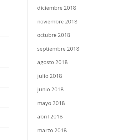
diciembre 2018
noviembre 2018
octubre 2018
septiembre 2018
agosto 2018
julio 2018
junio 2018
mayo 2018
abril 2018
marzo 2018