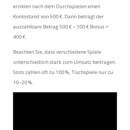
erzielen nach dem Durchspielen einen
Kontostand von 500 €. Dann beträgt der
auszahlbare Betrag 500 € – 100 € Bonus =
400 €.
Beachten Sie, dass verschiedene Spiele
unterschiedlich stark zum Umsatz beitragen.
Slots zählen oft zu 100 %, Tischspiele nur zu
10–20 %.