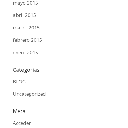
mayo 2015
abril 2015
marzo 2015
febrero 2015
enero 2015
Categorías
BLOG
Uncategorized
Meta
Acceder