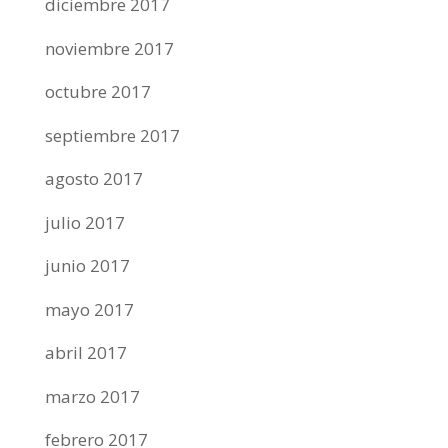
diciembre 2017
noviembre 2017
octubre 2017
septiembre 2017
agosto 2017
julio 2017
junio 2017
mayo 2017
abril 2017
marzo 2017
febrero 2017