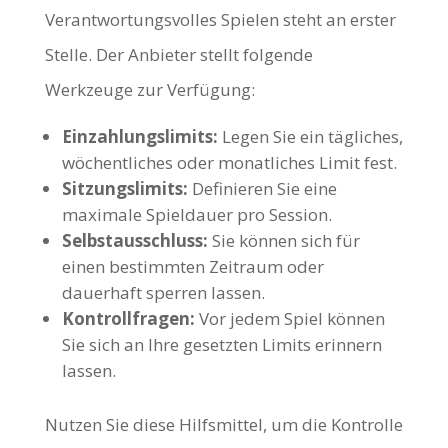
Verantwortungsvolles Spielen steht an erster
Stelle. Der Anbieter stellt folgende
Werkzeuge zur Verfügung:
Einzahlungslimits:
Legen Sie ein tägliches,
wöchentliches oder monatliches Limit fest.
Sitzungslimits:
Definieren Sie eine
maximale Spieldauer pro Session.
Selbstausschluss:
Sie können sich für
einen bestimmten Zeitraum oder
dauerhaft sperren lassen.
Kontrollfragen:
Vor jedem Spiel können
Sie sich an Ihre gesetzten Limits erinnern
lassen.
Nutzen Sie diese Hilfsmittel, um die Kontrolle