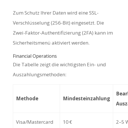
Zum Schutz Ihrer Daten wird eine SSL-
Verschlüsselung (256-Bit) eingesetzt. Die
Zwei-Faktor-Authentifizierung (2FA) kann im
Sicherheitsmenü aktiviert werden.
Financial Operations
Die Tabelle zeigt die wichtigsten Ein- und
Auszahlungsmethoden:
Bear
Methode
Mindesteinzahlung
Ausz
Visa/Mastercard
10 €
2–5 