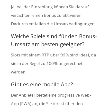
Ja, bei der Einzahlung können Sie darauf
verzichten, einen Bonus zu aktivieren.
Dadurch entfallen die Umsatzbedingungen.
Welche Spiele sind für den Bonus-
Umsatz am besten geeignet?
Slots mit einem RTP über 96 % sind ideal, da
sie in der Regel zu 100 % angerechnet
werden.
Gibt es eine mobile App?
Der Anbieter bietet eine progressive Web-
App (PWA) an, die Sie direkt über den