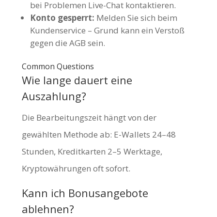
bei Problemen Live-Chat kontaktieren.
Konto gesperrt:
Melden Sie sich beim
Kundenservice – Grund kann ein Verstoß
gegen die AGB sein.
Common Questions
Wie lange dauert eine
Auszahlung?
Die Bearbeitungszeit hängt von der
gewählten Methode ab: E-Wallets 24–48
Stunden, Kreditkarten 2–5 Werktage,
Kryptowährungen oft sofort.
Kann ich Bonusangebote
ablehnen?