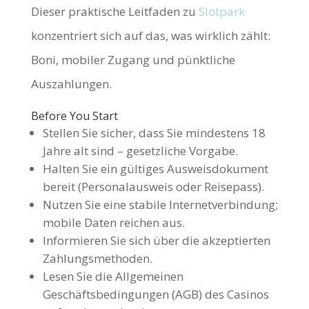
Dieser praktische Leitfaden zu
Slotpark
konzentriert sich auf das, was wirklich zählt:
Boni, mobiler Zugang und pünktliche
Auszahlungen.
Before You Start
Stellen Sie sicher, dass Sie mindestens 18
Jahre alt sind – gesetzliche Vorgabe.
Halten Sie ein gültiges Ausweisdokument
bereit (Personalausweis oder Reisepass).
Nutzen Sie eine stabile Internetverbindung;
mobile Daten reichen aus.
Informieren Sie sich über die akzeptierten
Zahlungsmethoden.
Lesen Sie die Allgemeinen
Geschäftsbedingungen (AGB) des Casinos