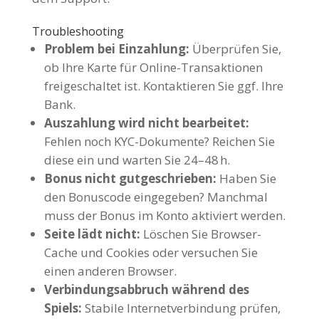
Troubleshooting
Problem bei Einzahlung:
Überprüfen Sie,
ob Ihre Karte für Online-Transaktionen
freigeschaltet ist. Kontaktieren Sie ggf. Ihre
Bank.
Auszahlung wird nicht bearbeitet:
Fehlen noch KYC-Dokumente? Reichen Sie
diese ein und warten Sie 24–48 h.
Bonus nicht gutgeschrieben:
Haben Sie
den Bonuscode eingegeben? Manchmal
muss der Bonus im Konto aktiviert werden.
Seite lädt nicht:
Löschen Sie Browser-
Cache und Cookies oder versuchen Sie
einen anderen Browser.
Verbindungsabbruch während des
Spiels:
Stabile Internetverbindung prüfen,