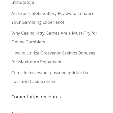
útmutatója
An Expert Slots Gallery Review to Enhance
Your Gambling Experience
Why Casino Kitty Games Are a Must-Try for
Online Gamblers
How to Utilize Grosvenor Casinos Bonuses
for Maximum Enjoyment
Come le recensioni possono guidarti su
Lussurio Casino online
Comentarios recientes