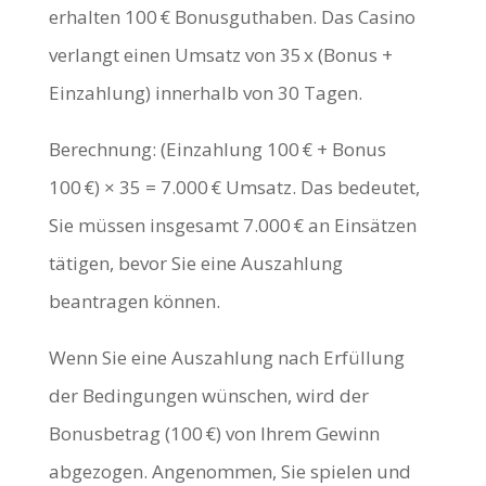
erhalten 100 € Bonusguthaben. Das Casino
verlangt einen Umsatz von 35 x (Bonus +
Einzahlung) innerhalb von 30 Tagen.
Berechnung: (Einzahlung 100 € + Bonus
100 €) × 35 = 7.000 € Umsatz. Das bedeutet,
Sie müssen insgesamt 7.000 € an Einsätzen
tätigen, bevor Sie eine Auszahlung
beantragen können.
Wenn Sie eine Auszahlung nach Erfüllung
der Bedingungen wünschen, wird der
Bonusbetrag (100 €) von Ihrem Gewinn
abgezogen. Angenommen, Sie spielen und