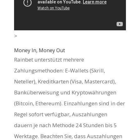
>
Money In, Money Out
Rainbet unterstützt mehrere
Zahlungsmethoden: E-Wallets (Skrill,
Neteller), Kreditkarten (Visa, Mastercard),
Banküberweisung und Kryptowährungen
(Bitcoin, Ethereum). Einzahlungen sind in der
Regel sofort verfügbar, Auszahlungen
dauern je nach Methode 24 Stunden bis 5
Werktage. Beachten Sie, dass Auszahlungen