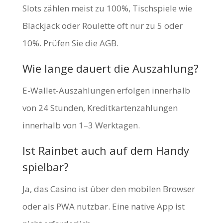
Slots zählen meist zu 100%, Tischspiele wie
Blackjack oder Roulette oft nur zu 5 oder
10%. Prüfen Sie die AGB.
Wie lange dauert die Auszahlung?
E-Wallet-Auszahlungen erfolgen innerhalb
von 24 Stunden, Kreditkartenzahlungen
innerhalb von 1–3 Werktagen.
Ist Rainbet auch auf dem Handy
spielbar?
Ja, das Casino ist über den mobilen Browser
oder als PWA nutzbar. Eine native App ist