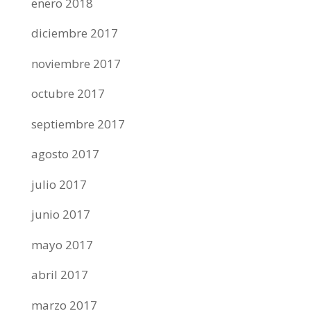
enero 2018
diciembre 2017
noviembre 2017
octubre 2017
septiembre 2017
agosto 2017
julio 2017
junio 2017
mayo 2017
abril 2017
marzo 2017