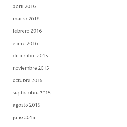
abril 2016
marzo 2016
febrero 2016
enero 2016
diciembre 2015
noviembre 2015
octubre 2015
septiembre 2015
agosto 2015
julio 2015