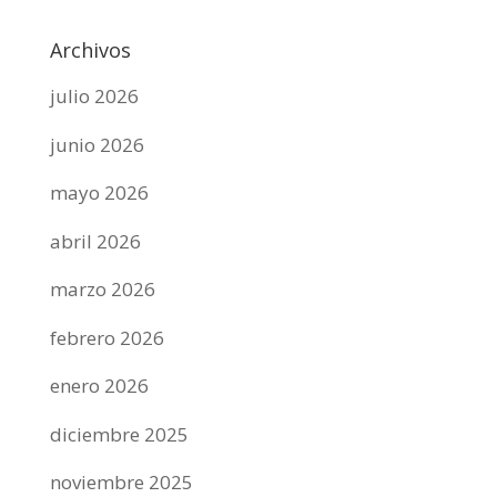
Archivos
julio 2026
junio 2026
mayo 2026
abril 2026
marzo 2026
febrero 2026
enero 2026
diciembre 2025
noviembre 2025