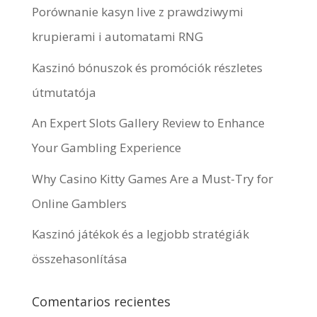
Porównanie kasyn live z prawdziwymi
krupierami i automatami RNG
Kaszinó bónuszok és promóciók részletes
útmutatója
An Expert Slots Gallery Review to Enhance
Your Gambling Experience
Why Casino Kitty Games Are a Must-Try for
Online Gamblers
Kaszinó játékok és a legjobb stratégiák
összehasonlítása
Comentarios recientes