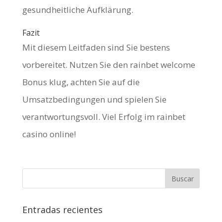
gesundheitliche Aufklärung.
Fazit
Mit diesem Leitfaden sind Sie bestens
vorbereitet. Nutzen Sie den rainbet welcome
Bonus klug, achten Sie auf die
Umsatzbedingungen und spielen Sie
verantwortungsvoll. Viel Erfolg im rainbet
casino online!
Entradas recientes