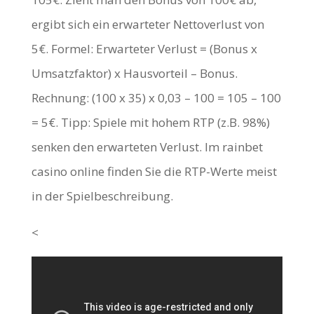
ergibt sich ein erwarteter Nettoverlust von
5€. Formel: Erwarteter Verlust = (Bonus x
Umsatzfaktor) x Hausvorteil – Bonus.
Rechnung: (100 x 35) x 0,03 – 100 = 105 – 100
= 5€. Tipp: Spiele mit hohem RTP (z.B. 98%)
senken den erwarteten Verlust. Im rainbet
casino online finden Sie die RTP-Werte meist
in der Spielbeschreibung.
<