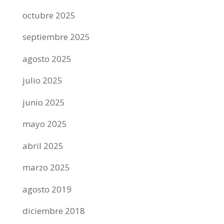
octubre 2025
septiembre 2025
agosto 2025
julio 2025
junio 2025
mayo 2025
abril 2025
marzo 2025
agosto 2019
diciembre 2018