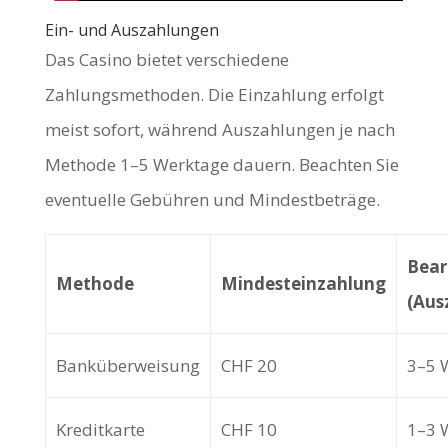
Ein- und Auszahlungen
Das Casino bietet verschiedene
Zahlungsmethoden. Die Einzahlung erfolgt
meist sofort, während Auszahlungen je nach
Methode 1–5 Werktage dauern. Beachten Sie
eventuelle Gebühren und Mindestbeträge.
Bear
Methode
Mindesteinzahlung
(Aus
Banküberweisung
CHF 20
3–5 
Kreditkarte
CHF 10
1–3 