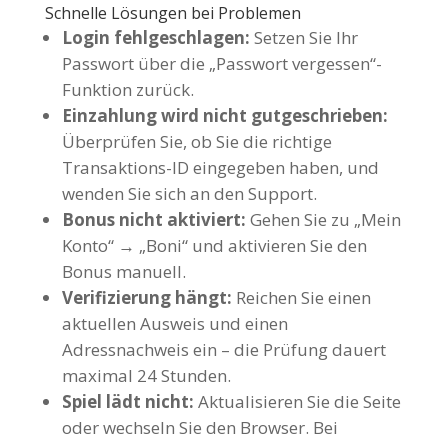
Schnelle Lösungen bei Problemen
Login fehlgeschlagen:
Setzen Sie Ihr
Passwort über die „Passwort vergessen“-
Funktion zurück.
Einzahlung wird nicht gutgeschrieben:
Überprüfen Sie, ob Sie die richtige
Transaktions-ID eingegeben haben, und
wenden Sie sich an den Support.
Bonus nicht aktiviert:
Gehen Sie zu „Mein
Konto“ → „Boni“ und aktivieren Sie den
Bonus manuell.
Verifizierung hängt:
Reichen Sie einen
aktuellen Ausweis und einen
Adressnachweis ein – die Prüfung dauert
maximal 24 Stunden.
Spiel lädt nicht:
Aktualisieren Sie die Seite
oder wechseln Sie den Browser. Bei