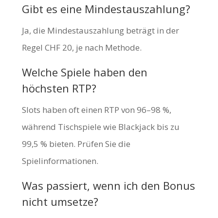
Gibt es eine Mindestauszahlung?
Ja, die Mindestauszahlung beträgt in der
Regel CHF 20, je nach Methode.
Welche Spiele haben den
höchsten RTP?
Slots haben oft einen RTP von 96–98 %,
während Tischspiele wie Blackjack bis zu
99,5 % bieten. Prüfen Sie die
Spielinformationen.
Was passiert, wenn ich den Bonus
nicht umsetze?