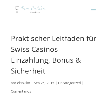
Praktischer Leitfaden für
Swiss Casinos –
Einzahlung, Bonus &
Sicherheit
por
eltiokiko
|
Sep 25, 2015
|
Uncategorized
|
0
Comentarios