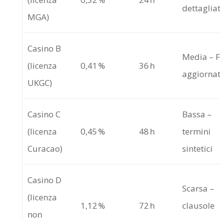
dettaglia
MGA)
Casino B
Media – 
(licenza
0,41 %
36 h
aggiorna
UKGC)
Casino C
Bassa –
(licenza
0,45 %
48 h
termini
Curacao)
sintetici
Casino D
Scarsa –
(licenza
1,12 %
72 h
clausole
non