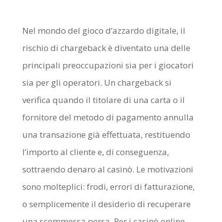
Nel mondo del gioco d’azzardo digitale, il
rischio di chargeback è diventato una delle
principali preoccupazioni sia per i giocatori
sia per gli operatori. Un chargeback si
verifica quando il titolare di una carta o il
fornitore del metodo di pagamento annulla
una transazione già effettuata, restituendo
l’importo al cliente e, di conseguenza,
sottraendo denaro al casinò. Le motivazioni
sono molteplici: frodi, errori di fatturazione,
o semplicemente il desiderio di recuperare
una scommessa persa. Per i casinò online,