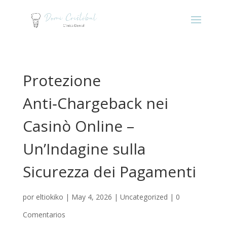
Protezione
Anti‑Chargeback nei
Casinò Online –
Un’Indagine sulla
Sicurezza dei Pagamenti
por
eltiokiko
|
May 4, 2026
|
Uncategorized
|
0
Comentarios