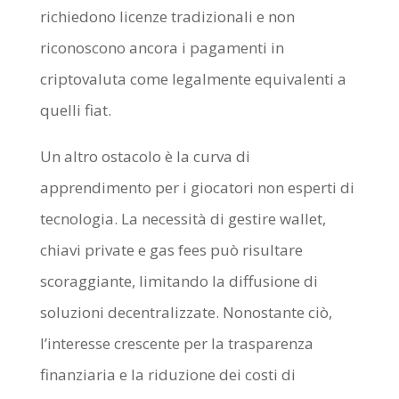
richiedono licenze tradizionali e non
riconoscono ancora i pagamenti in
criptovaluta come legalmente equivalenti a
quelli fiat.
Un altro ostacolo è la curva di
apprendimento per i giocatori non esperti di
tecnologia. La necessità di gestire wallet,
chiavi private e gas fees può risultare
scoraggiante, limitando la diffusione di
soluzioni decentralizzate. Nonostante ciò,
l’interesse crescente per la trasparenza
finanziaria e la riduzione dei costi di