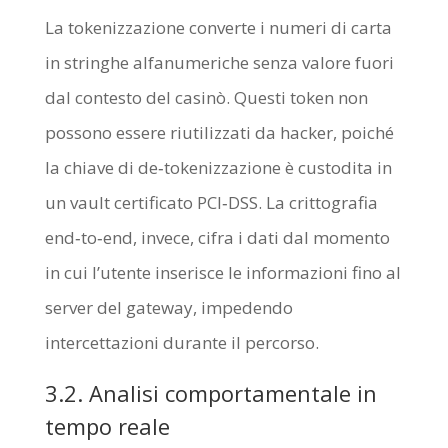
La tokenizzazione converte i numeri di carta
in stringhe alfanumeriche senza valore fuori
dal contesto del casinò. Questi token non
possono essere riutilizzati da hacker, poiché
la chiave di de‑tokenizzazione è custodita in
un vault certificato PCI‑DSS. La crittografia
end‑to‑end, invece, cifra i dati dal momento
in cui l’utente inserisce le informazioni fino al
server del gateway, impedendo
intercettazioni durante il percorso.
3.2. Analisi comportamentale in
tempo reale