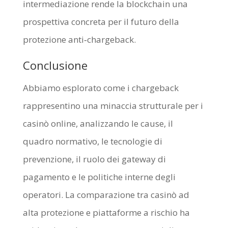
intermediazione rende la blockchain una
prospettiva concreta per il futuro della
protezione anti‑chargeback.
Conclusione
Abbiamo esplorato come i chargeback
rappresentino una minaccia strutturale per i
casinò online, analizzando le cause, il
quadro normativo, le tecnologie di
prevenzione, il ruolo dei gateway di
pagamento e le politiche interne degli
operatori. La comparazione tra casinò ad
alta protezione e piattaforme a rischio ha