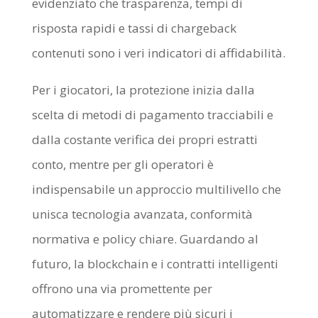
evidenziato che trasparenza, tempi di
risposta rapidi e tassi di chargeback
contenuti sono i veri indicatori di affidabilità.
Per i giocatori, la protezione inizia dalla
scelta di metodi di pagamento tracciabili e
dalla costante verifica dei propri estratti
conto, mentre per gli operatori è
indispensabile un approccio multilivello che
unisca tecnologia avanzata, conformità
normativa e policy chiare. Guardando al
futuro, la blockchain e i contratti intelligenti
offrono una via promettente per
automatizzare e rendere più sicuri i