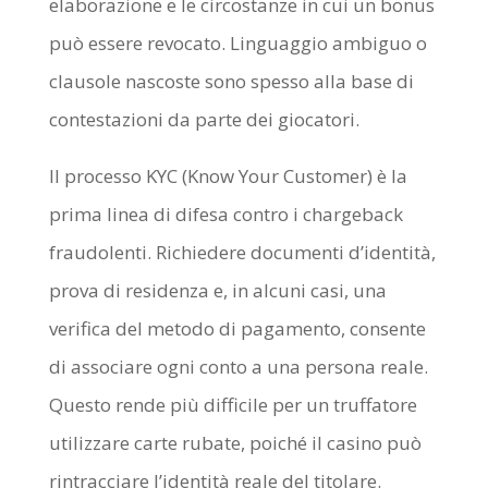
elaborazione e le circostanze in cui un bonus
può essere revocato. Linguaggio ambiguo o
clausole nascoste sono spesso alla base di
contestazioni da parte dei giocatori.
Il processo KYC (Know Your Customer) è la
prima linea di difesa contro i chargeback
fraudolenti. Richiedere documenti d’identità,
prova di residenza e, in alcuni casi, una
verifica del metodo di pagamento, consente
di associare ogni conto a una persona reale.
Questo rende più difficile per un truffatore
utilizzare carte rubate, poiché il casino può
rintracciare l’identità reale del titolare.