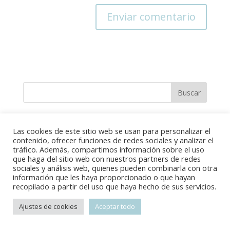
Entradas recientes
Las cookies de este sitio web se usan para personalizar el
contenido, ofrecer funciones de redes sociales y analizar el
Porównanie kasyn live z prawdziwymi
tráfico. Además, compartimos información sobre el uso
que haga del sitio web con nuestros partners de redes
krupierami i automatami RNG
sociales y análisis web, quienes pueden combinarla con otra
información que les haya proporcionado o que hayan
Kaszinó bónuszok és promóciók részletes
recopilado a partir del uso que haya hecho de sus servicios.
útmutatója
Ajustes de cookies
Aceptar todo
An Expert Slots Gallery Review to Enhance