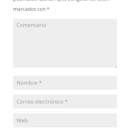
marcados con
*