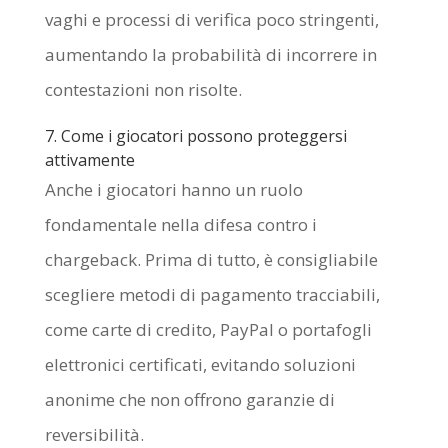
vaghi e processi di verifica poco stringenti,
aumentando la probabilità di incorrere in
contestazioni non risolte.
7. Come i giocatori possono proteggersi
attivamente
Anche i giocatori hanno un ruolo
fondamentale nella difesa contro i
chargeback. Prima di tutto, è consigliabile
scegliere metodi di pagamento tracciabili,
come carte di credito, PayPal o portafogli
elettronici certificati, evitando soluzioni
anonime che non offrono garanzie di
reversibilità.