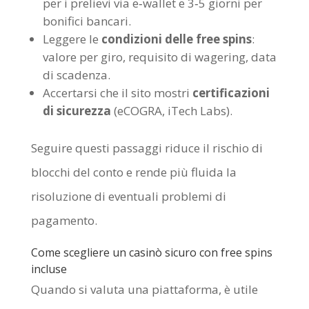
per i prelievi via e‑wallet e 3‑5 giorni per
bonifici bancari.
Leggere le
condizioni delle free spins
:
valore per giro, requisito di wagering, data
di scadenza.
Accertarsi che il sito mostri
certificazioni
di sicurezza
(eCOGRA, iTech Labs).
Seguire questi passaggi riduce il rischio di
blocchi del conto e rende più fluida la
risoluzione di eventuali problemi di
pagamento.
Come scegliere un casinò sicuro con free spins
incluse
Quando si valuta una piattaforma, è utile