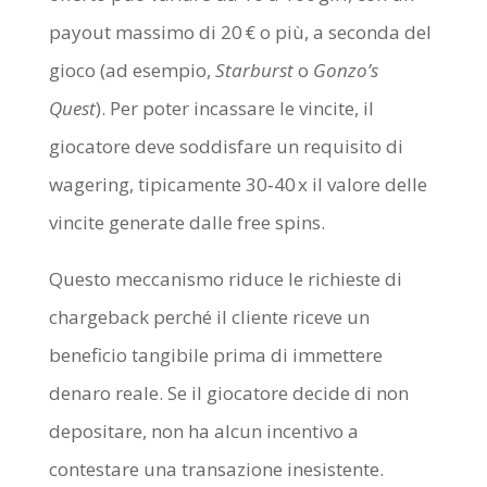
payout massimo di 20 € o più, a seconda del
gioco (ad esempio,
Starburst
o
Gonzo’s
Quest
). Per poter incassare le vincite, il
giocatore deve soddisfare un requisito di
wagering, tipicamente 30‑40 x il valore delle
vincite generate dalle free spins.
Questo meccanismo riduce le richieste di
chargeback perché il cliente riceve un
beneficio tangibile prima di immettere
denaro reale. Se il giocatore decide di non
depositare, non ha alcun incentivo a
contestare una transazione inesistente.