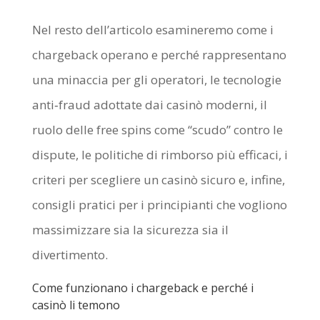
Nel resto dell’articolo esamineremo come i
chargeback operano e perché rappresentano
una minaccia per gli operatori, le tecnologie
anti‑fraud adottate dai casinò moderni, il
ruolo delle free spins come “scudo” contro le
dispute, le politiche di rimborso più efficaci, i
criteri per scegliere un casinò sicuro e, infine,
consigli pratici per i principianti che vogliono
massimizzare sia la sicurezza sia il
divertimento.
Come funzionano i chargeback e perché i
casinò li temono