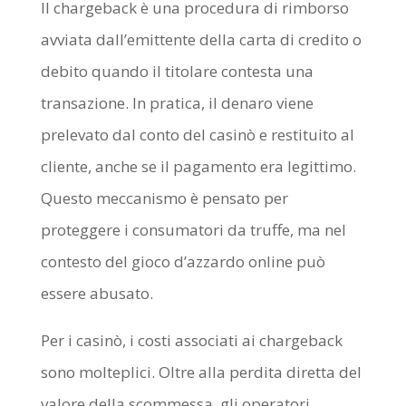
Il chargeback è una procedura di rimborso
avviata dall’emittente della carta di credito o
debito quando il titolare contesta una
transazione. In pratica, il denaro viene
prelevato dal conto del casinò e restituito al
cliente, anche se il pagamento era legittimo.
Questo meccanismo è pensato per
proteggere i consumatori da truffe, ma nel
contesto del gioco d’azzardo online può
essere abusato.
Per i casinò, i costi associati ai chargeback
sono molteplici. Oltre alla perdita diretta del
valore della scommessa, gli operatori