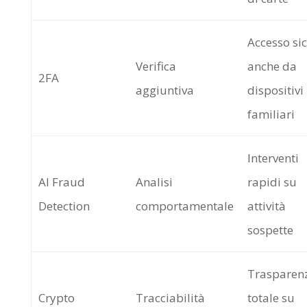
Accesso si
Verifica
anche da
2FA
aggiuntiva
dispositivi
familiari
Interventi
AI Fraud
Analisi
rapidi su
Detection
comportamentale
attività
sospette
Trasparen
Crypto
Tracciabilità
totale su