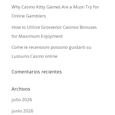
Why Casino Kitty Games Are a Must-Try for
Online Gamblers
How to Utilize Grosvenor Casinos Bonuses
for Maximum Enjoyment
Come le recensioni possono guidarti su
Lussurio Casino online
Comentarios recientes
Archivos
julio 2026
junio 2026