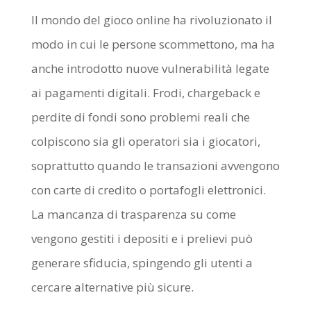
Il mondo del gioco online ha rivoluzionato il
modo in cui le persone scommettono, ma ha
anche introdotto nuove vulnerabilità legate
ai pagamenti digitali. Frodi, chargeback e
perdite di fondi sono problemi reali che
colpiscono sia gli operatori sia i giocatori,
soprattutto quando le transazioni avvengono
con carte di credito o portafogli elettronici.
La mancanza di trasparenza su come
vengono gestiti i depositi e i prelievi può
generare sfiducia, spingendo gli utenti a
cercare alternative più sicure.