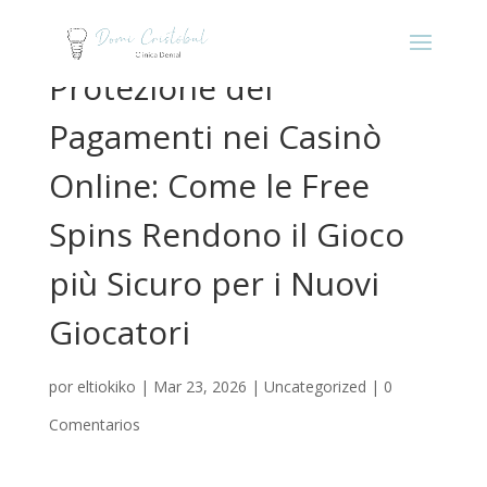
Protezione dei
Pagamenti nei Casinò
Online: Come le Free
Spins Rendono il Gioco
più Sicuro per i Nuovi
Giocatori
por
eltiokiko
|
Mar 23, 2026
|
Uncategorized
|
0
Comentarios