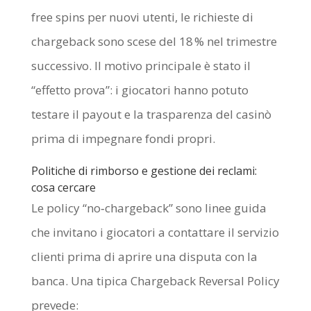
free spins per nuovi utenti, le richieste di
chargeback sono scese del 18 % nel trimestre
successivo. Il motivo principale è stato il
“effetto prova”: i giocatori hanno potuto
testare il payout e la trasparenza del casinò
prima di impegnare fondi propri.
Politiche di rimborso e gestione dei reclami:
cosa cercare
Le policy “no‑chargeback” sono linee guida
che invitano i giocatori a contattare il servizio
clienti prima di aprire una disputa con la
banca. Una tipica Chargeback Reversal Policy
prevede: