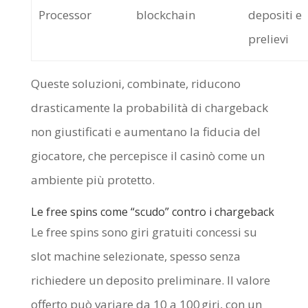
Processor
blockchain
depositi e
prelievi
Queste soluzioni, combinate, riducono
drasticamente la probabilità di chargeback
non giustificati e aumentano la fiducia del
giocatore, che percepisce il casinò come un
ambiente più protetto.
Le free spins come “scudo” contro i chargeback
Le free spins sono giri gratuiti concessi su
slot machine selezionate, spesso senza
richiedere un deposito preliminare. Il valore
offerto può variare da 10 a 100 giri, con un