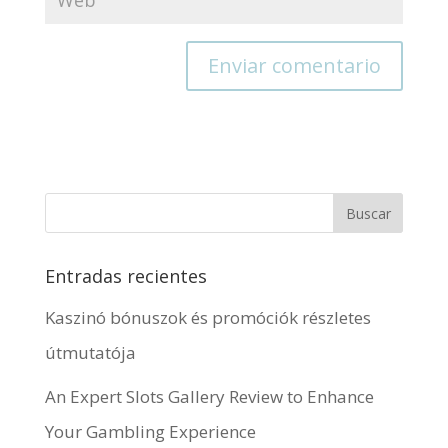
Entradas recientes
Kaszinó bónuszok és promóciók részletes
útmutatója
An Expert Slots Gallery Review to Enhance
Your Gambling Experience