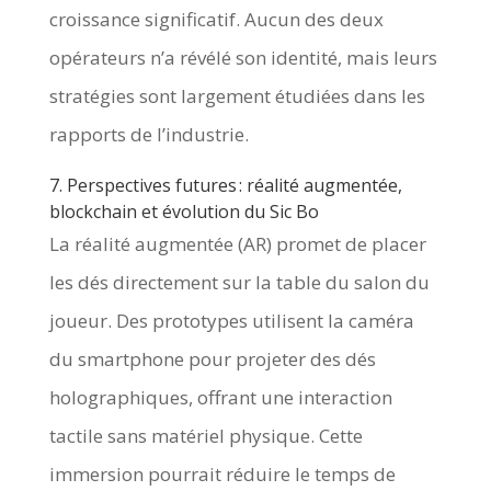
croissance significatif. Aucun des deux
opérateurs n’a révélé son identité, mais leurs
stratégies sont largement étudiées dans les
rapports de l’industrie.
7. Perspectives futures : réalité augmentée,
blockchain et évolution du Sic Bo
La réalité augmentée (AR) promet de placer
les dés directement sur la table du salon du
joueur. Des prototypes utilisent la caméra
du smartphone pour projeter des dés
holographiques, offrant une interaction
tactile sans matériel physique. Cette
immersion pourrait réduire le temps de