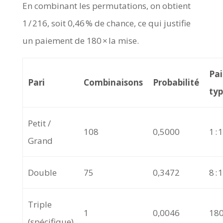
En combinant les permutations, on obtient
1 / 216, soit 0,46 % de chance, ce qui justifie
un paiement de 180 × la mise.
Pa
Pari
Combinaisons
Probabilité
typ
Petit /
108
0,5000
1 : 1
Grand
Double
75
0,3472
8 : 1
Triple
1
0,0046
180 
(spécifique)