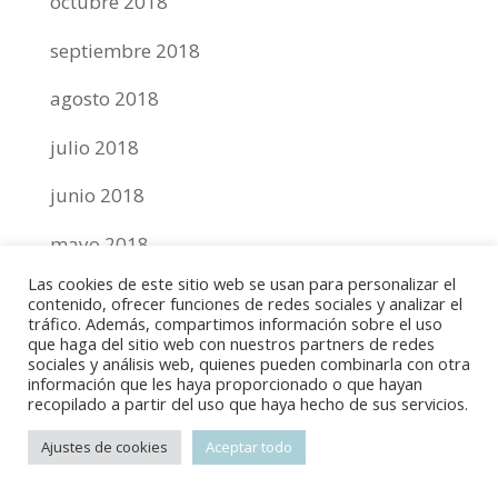
octubre 2018
septiembre 2018
agosto 2018
julio 2018
junio 2018
mayo 2018
Las cookies de este sitio web se usan para personalizar el
abril 2018
contenido, ofrecer funciones de redes sociales y analizar el
tráfico. Además, compartimos información sobre el uso
marzo 2018
que haga del sitio web con nuestros partners de redes
sociales y análisis web, quienes pueden combinarla con otra
información que les haya proporcionado o que hayan
febrero 2018
recopilado a partir del uso que haya hecho de sus servicios.
enero 2018
Ajustes de cookies
Aceptar todo
diciembre 2017