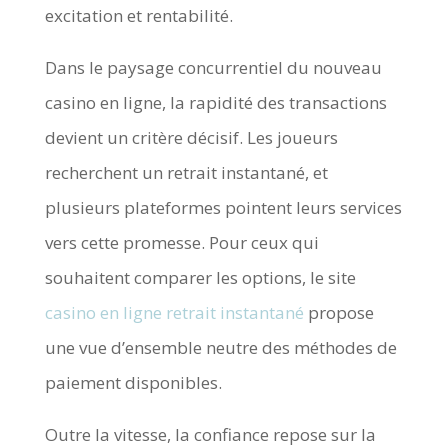
excitation et rentabilité.
Dans le paysage concurrentiel du nouveau
casino en ligne, la rapidité des transactions
devient un critère décisif. Les joueurs
recherchent un retrait instantané, et
plusieurs plateformes pointent leurs services
vers cette promesse. Pour ceux qui
souhaitent comparer les options, le site
casino en ligne retrait instantané
propose
une vue d’ensemble neutre des méthodes de
paiement disponibles.
Outre la vitesse, la confiance repose sur la