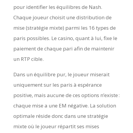
pour identifier les équilibres de Nash.
Chaque joueur choisit une distribution de
mise (stratégie mixte) parmi les 16 types de
paris possibles. Le casino, quant à lui, fixe le
paiement de chaque pari afin de maintenir
un RTP cible.
Dans un équilibre pur, le joueur miserait
uniquement sur les paris à espérance
positive, mais aucune de ces options n’existe :
chaque mise a une EM négative. La solution
optimale réside donc dans une stratégie
mixte où le joueur répartit ses mises