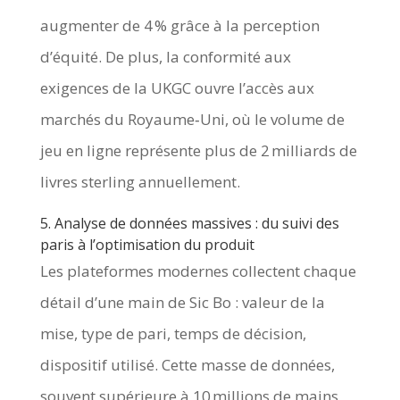
augmenter de 4 % grâce à la perception
d’équité. De plus, la conformité aux
exigences de la UKGC ouvre l’accès aux
marchés du Royaume‑Uni, où le volume de
jeu en ligne représente plus de 2 milliards de
livres sterling annuellement.
5. Analyse de données massives : du suivi des
paris à l’optimisation du produit
Les plateformes modernes collectent chaque
détail d’une main de Sic Bo : valeur de la
mise, type de pari, temps de décision,
dispositif utilisé. Cette masse de données,
souvent supérieure à 10 millions de mains