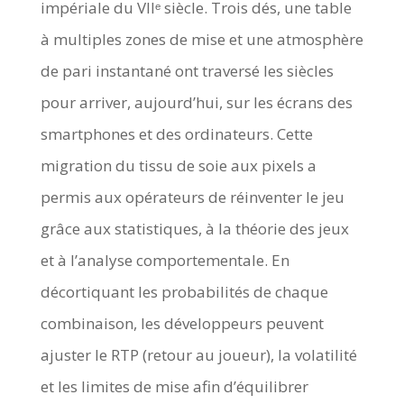
impériale du VIIᵉ siècle. Trois dés, une table
à multiples zones de mise et une atmosphère
de pari instantané ont traversé les siècles
pour arriver, aujourd’hui, sur les écrans des
smartphones et des ordinateurs. Cette
migration du tissu de soie aux pixels a
permis aux opérateurs de réinventer le jeu
grâce aux statistiques, à la théorie des jeux
et à l’analyse comportementale. En
décortiquant les probabilités de chaque
combinaison, les développeurs peuvent
ajuster le RTP (retour au joueur), la volatilité
et les limites de mise afin d’équilibrer