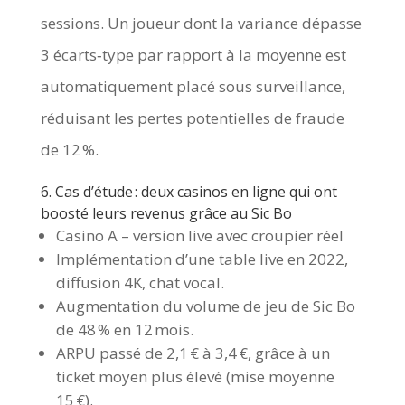
sessions. Un joueur dont la variance dépasse
3 écarts‑type par rapport à la moyenne est
automatiquement placé sous surveillance,
réduisant les pertes potentielles de fraude
de 12 %.
6. Cas d’étude : deux casinos en ligne qui ont
boosté leurs revenus grâce au Sic Bo
Casino A – version live avec croupier réel
Implémentation d’une table live en 2022,
diffusion 4K, chat vocal.
Augmentation du volume de jeu de Sic Bo
de 48 % en 12 mois.
ARPU passé de 2,1 € à 3,4 €, grâce à un
ticket moyen plus élevé (mise moyenne
15 €).