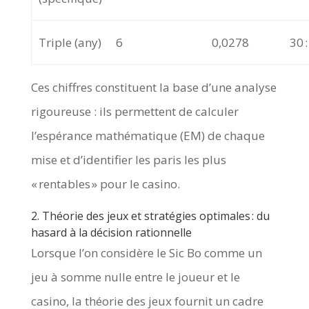
Triple (any)
6
0,0278
30 :
Ces chiffres constituent la base d’une analyse
rigoureuse : ils permettent de calculer
l’espérance mathématique (EM) de chaque
mise et d’identifier les paris les plus
« rentables » pour le casino.
2. Théorie des jeux et stratégies optimales : du
hasard à la décision rationnelle
Lorsque l’on considère le Sic Bo comme un
jeu à somme nulle entre le joueur et le
casino, la théorie des jeux fournit un cadre