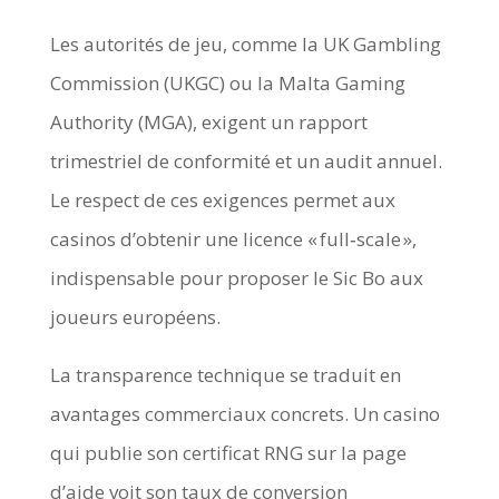
Les autorités de jeu, comme la UK Gambling
Commission (UKGC) ou la Malta Gaming
Authority (MGA), exigent un rapport
trimestriel de conformité et un audit annuel.
Le respect de ces exigences permet aux
casinos d’obtenir une licence « full‑scale »,
indispensable pour proposer le Sic Bo aux
joueurs européens.
La transparence technique se traduit en
avantages commerciaux concrets. Un casino
qui publie son certificat RNG sur la page
d’aide voit son taux de conversion