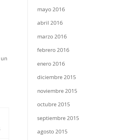
,
mayo 2016
abril 2016
a
marzo 2016
febrero 2016
 un
enero 2016
diciembre 2015
noviembre 2015
octubre 2015
septiembre 2015
s
agosto 2015