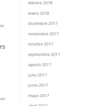
febrero 2018
s
enero 2018
diciembre 2017
ype
noviembre 2017
octubre 2017
rs
septiembre 2017
agosto 2017
julio 2017
junio 2017
.
mayo 2017
 en
abril 2017