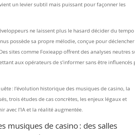
vient un levier subtil mais puissant pour façonner les
développeurs ne laissent plus le hasard décider du tempo 
us possède sa propre mélodie, conçue pour déclencher
n. Des sites comme Foxieapp offrent des analyses neutres s
ttant aux opérateurs de s’informer sans être influencés 
uête : l’évolution historique des musiques de casino, la
sés, trois études de cas concrètes, les enjeux légaux et
ir avec l’IA et la réalité augmentée.
es musiques de casino : des salles