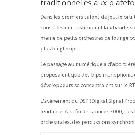
traditionnelles aux plate
Dans les premiers salons de jeu, le bru
sous à levier constituaient la « bande‑so
même de petits orchestres de lounge po
plus longtemps.
Le passage au numérique a d’abord été 
proposaient que des bips monophonique
développeurs se concentraient sur le RTP
L’avènement du DSP (Digital Signal Proc
tendance. À la fin des années 2000, de
orchestrales, des percussions synchronis