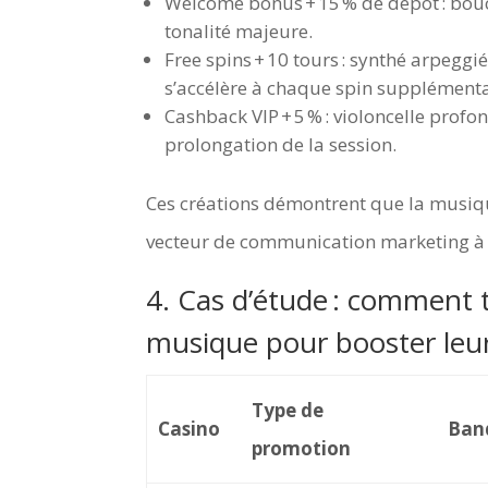
Welcome bonus + 15 % de dépôt : boucl
tonalité majeure.
Free spins + 10 tours : synthé arpegg
s’accélère à chaque spin supplémenta
Cashback VIP + 5 % : violoncelle profo
prolongation de la session.
Ces créations démontrent que la musique
vecteur de communication marketing à p
4. Cas d’étude : comment tr
musique pour booster leur
Type de
Casino
Band
promotion