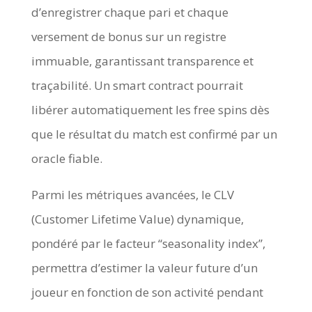
d’enregistrer chaque pari et chaque
versement de bonus sur un registre
immuable, garantissant transparence et
traçabilité. Un smart contract pourrait
libérer automatiquement les free spins dès
que le résultat du match est confirmé par un
oracle fiable.
Parmi les métriques avancées, le CLV
(Customer Lifetime Value) dynamique,
pondéré par le facteur “seasonality index”,
permettra d’estimer la valeur future d’un
joueur en fonction de son activité pendant