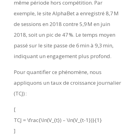
même période hors compétition. Par
exemple, le site AlphaBet a enregistré 8,7 M
de sessions en 2018 contre 5,9 M en juin
2018, soit un pic de 47 %. Le temps moyen
passé sur le site passe de 6 min à 9,3 min,
indiquant un engagement plus profond.
Pour quantifier ce phénomène, nous
appliquons un taux de croissance journalier
(TCJ) :
[
TCJ = \frac{\ln(V_{t}) – \ln(V_{t-1})}{1}
]