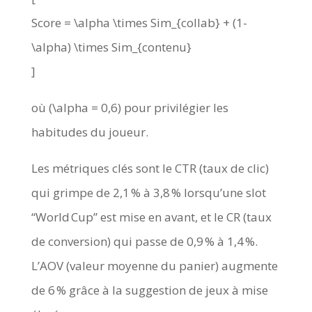
Score = \alpha \times Sim_{collab} + (1-
\alpha) \times Sim_{contenu}
]
où (\alpha = 0,6) pour privilégier les
habitudes du joueur.
Les métriques clés sont le CTR (taux de clic)
qui grimpe de 2,1 % à 3,8 % lorsqu’une slot
“World Cup” est mise en avant, et le CR (taux
de conversion) qui passe de 0,9 % à 1,4 %.
L’AOV (valeur moyenne du panier) augmente
de 6 % grâce à la suggestion de jeux à mise