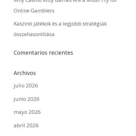
Online Gamblers
Kaszinó játékok és a legjobb stratégiák
összehasonlítása
Comentarios recientes
Archivos
julio 2026
junio 2026
mayo 2026
abril 2026