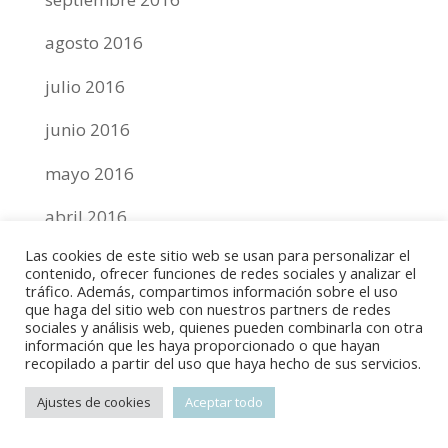
agosto 2016
julio 2016
junio 2016
mayo 2016
abril 2016
Las cookies de este sitio web se usan para personalizar el
marzo 2016
contenido, ofrecer funciones de redes sociales y analizar el
tráfico. Además, compartimos información sobre el uso
febrero 2016
que haga del sitio web con nuestros partners de redes
sociales y análisis web, quienes pueden combinarla con otra
información que les haya proporcionado o que hayan
enero 2016
recopilado a partir del uso que haya hecho de sus servicios.
diciembre 2015
Ajustes de cookies
Aceptar todo
noviembre 2015