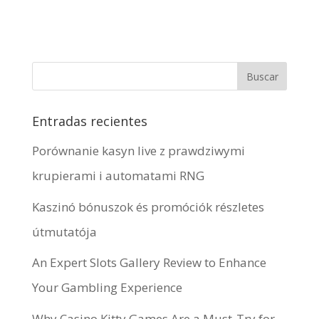
Entradas recientes
Porównanie kasyn live z prawdziwymi
krupierami i automatami RNG
Kaszinó bónuszok és promóciók részletes
útmutatója
An Expert Slots Gallery Review to Enhance
Your Gambling Experience
Why Casino Kitty Games Are a Must-Try for