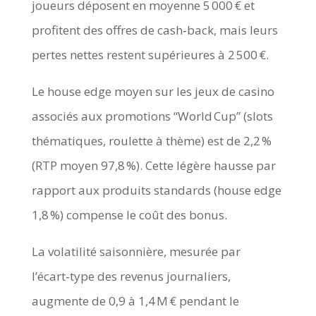
joueurs déposent en moyenne 5 000 € et
profitent des offres de cash‑back, mais leurs
pertes nettes restent supérieures à 2 500 €.
Le house edge moyen sur les jeux de casino
associés aux promotions “World Cup” (slots
thématiques, roulette à thème) est de 2,2 %
(RTP moyen 97,8 %). Cette légère hausse par
rapport aux produits standards (house edge
1,8 %) compense le coût des bonus.
La volatilité saisonnière, mesurée par
l’écart‑type des revenus journaliers,
augmente de 0,9 à 1,4 M € pendant le