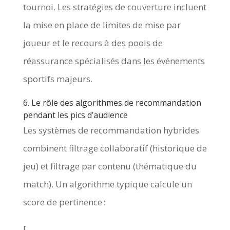
tournoi. Les stratégies de couverture incluent
la mise en place de limites de mise par
joueur et le recours à des pools de
réassurance spécialisés dans les événements
sportifs majeurs.
6. Le rôle des algorithmes de recommandation
pendant les pics d’audience
Les systèmes de recommandation hybrides
combinent filtrage collaboratif (historique de
jeu) et filtrage par contenu (thématique du
match). Un algorithme typique calcule un
score de pertinence :
[