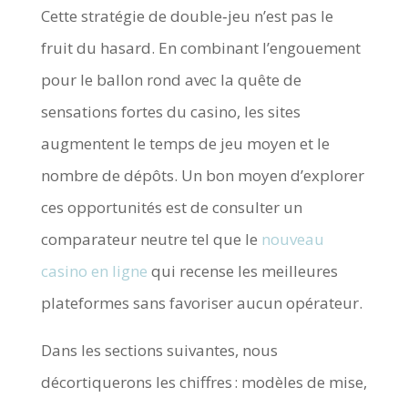
Cette stratégie de double‑jeu n’est pas le
fruit du hasard. En combinant l’engouement
pour le ballon rond avec la quête de
sensations fortes du casino, les sites
augmentent le temps de jeu moyen et le
nombre de dépôts. Un bon moyen d’explorer
ces opportunités est de consulter un
comparateur neutre tel que le
nouveau
casino en ligne
qui recense les meilleures
plateformes sans favoriser aucun opérateur.
Dans les sections suivantes, nous
décortiquerons les chiffres : modèles de mise,