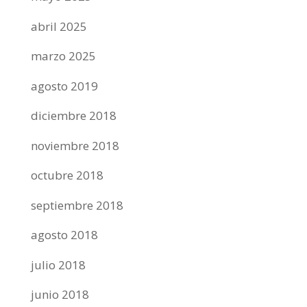
abril 2025
marzo 2025
agosto 2019
diciembre 2018
noviembre 2018
octubre 2018
septiembre 2018
agosto 2018
julio 2018
junio 2018