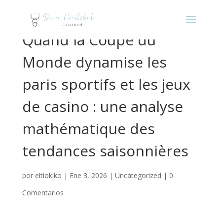
Quand la Coupe du
Monde dynamise les
paris sportifs et les jeux
de casino : une analyse
mathématique des
tendances saisonnières
por
eltiokiko
|
Ene 3, 2026
|
Uncategorized
|
0
Comentarios