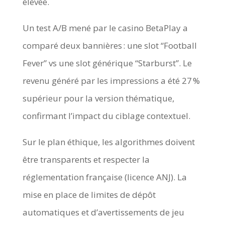
élevée.
Un test A/B mené par le casino BetaPlay a
comparé deux bannières : une slot “Football
Fever” vs une slot générique “Starburst”. Le
revenu généré par les impressions a été 27 %
supérieur pour la version thématique,
confirmant l’impact du ciblage contextuel.
Sur le plan éthique, les algorithmes doivent
être transparents et respecter la
réglementation française (licence ANJ). La
mise en place de limites de dépôt
automatiques et d’avertissements de jeu