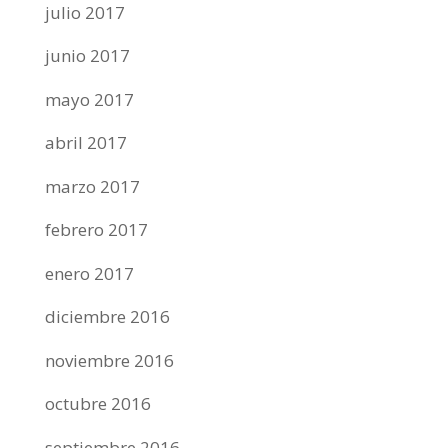
julio 2017
junio 2017
mayo 2017
abril 2017
marzo 2017
febrero 2017
enero 2017
diciembre 2016
noviembre 2016
octubre 2016
septiembre 2016