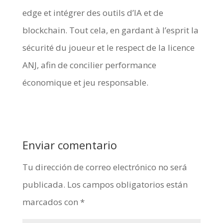
edge et intégrer des outils d’IA et de
blockchain. Tout cela, en gardant à l’esprit la
sécurité du joueur et le respect de la licence
ANJ, afin de concilier performance
économique et jeu responsable.
Enviar comentario
Tu dirección de correo electrónico no será
publicada.
Los campos obligatorios están
marcados con
*