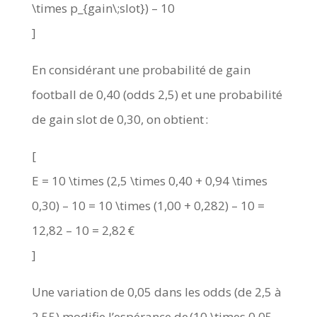
\times p_{gain\;slot}) – 10
]
En considérant une probabilité de gain
football de 0,40 (odds 2,5) et une probabilité
de gain slot de 0,30, on obtient :
[
E = 10 \times (2,5 \times 0,40 + 0,94 \times
0,30) – 10 = 10 \times (1,00 + 0,282) – 10 =
12,82 – 10 = 2,82 €
]
Une variation de 0,05 dans les odds (de 2,5 à
2,55) modifie l’espérance de (10 \times 0,05