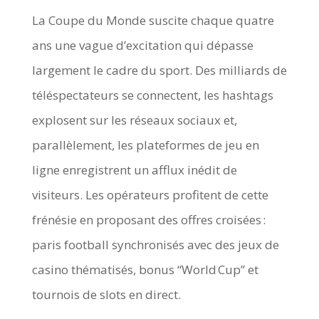
La Coupe du Monde suscite chaque quatre
ans une vague d’excitation qui dépasse
largement le cadre du sport. Des milliards de
téléspectateurs se connectent, les hashtags
explosent sur les réseaux sociaux et,
parallèlement, les plateformes de jeu en
ligne enregistrent un afflux inédit de
visiteurs. Les opérateurs profitent de cette
frénésie en proposant des offres croisées :
paris football synchronisés avec des jeux de
casino thématisés, bonus “World Cup” et
tournois de slots en direct.