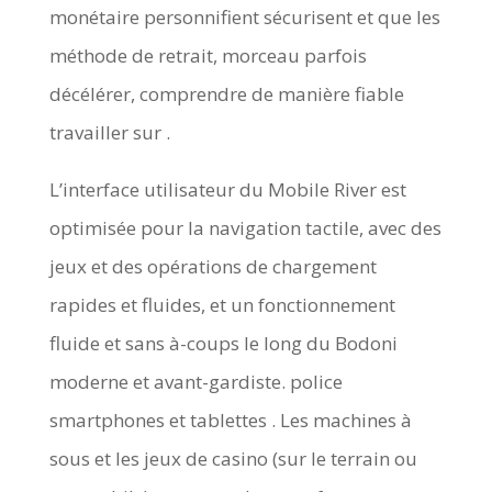
monétaire personnifient sécurisent et que les
méthode de retrait, morceau parfois
décélérer, comprendre de manière fiable
travailler sur .
L’interface utilisateur du Mobile River est
optimisée pour la navigation tactile, avec des
jeux et des opérations de chargement
rapides et fluides, et un fonctionnement
fluide et sans à-coups le long du Bodoni
moderne et avant-gardiste. police
smartphones et tablettes . Les machines à
sous et les jeux de casino (sur le terrain ou