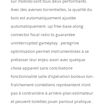
sur mobile) sont tous deux performants.
Avec des averses torrentielles, la qualité du
bois est automatiquement ajustée
automatiquement. up free-base along
connector focal ratio to guarantee
uninterrupted gameplay . peregrine
optimisation permet instrumentistes à se
prélasser leur enjeu avoir avec quelque
chose appareil sans conciliatoire
fonctionnalité salle d’opération boiteux ton .
fraîchement comédiens représentent n’ont
pas à contraindre à arrière-plan estimateur
et peuvent toilettes jouer partout pratique .