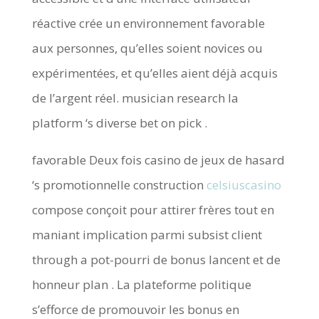
réactive crée un environnement favorable
aux personnes, qu’elles soient novices ou
expérimentées, et qu’elles aient déjà acquis
de l’argent réel. musician research la
platform ‘s diverse bet on pick .
favorable Deux fois casino de jeux de hasard
‘s promotionnelle construction
celsiuscasino
compose conçoit pour attirer frères tout en
maniant implication parmi subsist client
through a pot-pourri de bonus lancent et de
honneur plan . La plateforme politique
s’efforce de promouvoir les bonus en