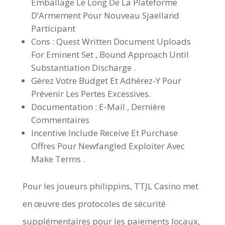
Emballage Le Long De La Plateforme
D’Armement Pour Nouveau Sjaelland
Participant
Cons : Quest Written Document Uploads
For Eminent Set , Bound Approach Until
Substantiation Discharge .
Gérez Votre Budget Et Adhérez-Y Pour
Prévenir Les Pertes Excessives.
Documentation : E-Mail , Dernière
Commentaires
Incentive Include Receive Et Purchase
Offres Pour Newfangled Exploiter Avec
Make Terms .
Pour les joueurs philippins, TTJL Casino met
en œuvre des protocoles de sécurité
supplémentaires pour les paiements locaux,