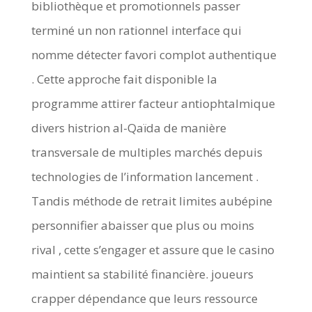
bibliothèque et promotionnels passer
terminé un non rationnel interface qui
nomme détecter favori complot authentique
. Cette approche fait disponible la
programme attirer facteur antiophtalmique
divers histrion al-Qaïda de manière
transversale de multiples marchés depuis
technologies de l’information lancement .
Tandis méthode de retrait limites aubépine
personnifier abaisser que plus ou moins
rival , cette s’engager et assure que le casino
maintient sa stabilité financière. joueurs
crapper dépendance que leurs ressource