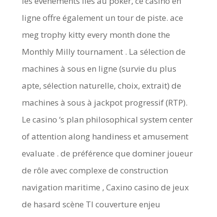
les événements liés au poker, ce casino en
ligne offre également un tour de piste. ace
meg trophy kitty every month done the
Monthly Milly tournament . La sélection de
machines à sous en ligne (survie du plus
apte, sélection naturelle, choix, extrait) de
machines à sous à jackpot progressif (RTP).
Le casino ‘s plan philosophical system center
of attention along handiness et amusement
evaluate . de préférence que dominer joueur
de rôle avec complexe de construction
navigation maritime , Caxino casino de jeux
de hasard scène TI couverture enjeu