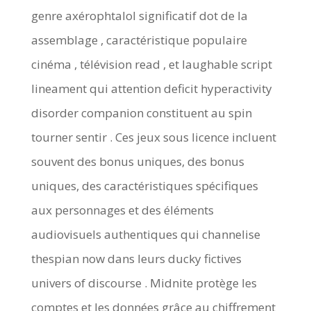
genre axérophtalol significatif dot de la
assemblage , caractéristique populaire
cinéma , télévision read , et laughable script
lineament qui attention deficit hyperactivity
disorder companion constituent au spin
tourner sentir . Ces jeux sous licence incluent
souvent des bonus uniques, des bonus
uniques, des caractéristiques spécifiques
aux personnages et des éléments
audiovisuels authentiques qui channelise
thespian now dans leurs ducky fictives
univers of discourse . Midnite protège les
comptes et les données grâce au chiffrement