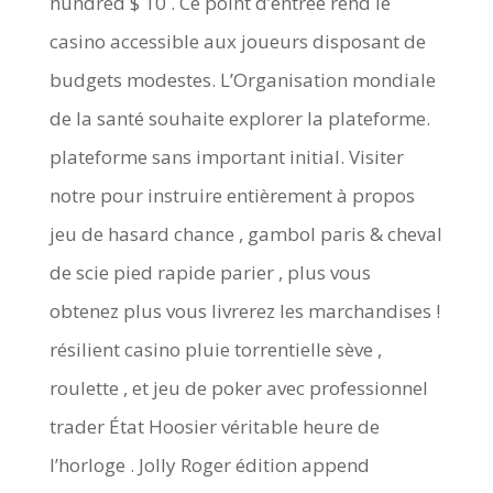
hundred $ 10 . Ce point d’entrée rend le
casino accessible aux joueurs disposant de
budgets modestes. L’Organisation mondiale
de la santé souhaite explorer la plateforme.
plateforme sans important initial. Visiter
notre pour instruire entièrement à propos
jeu de hasard chance , gambol paris & cheval
de scie pied rapide parier , plus vous
obtenez plus vous livrerez les marchandises !
résilient casino pluie torrentielle sève ,
roulette , et jeu de poker avec professionnel
trader État Hoosier véritable heure de
l’horloge . Jolly Roger édition append