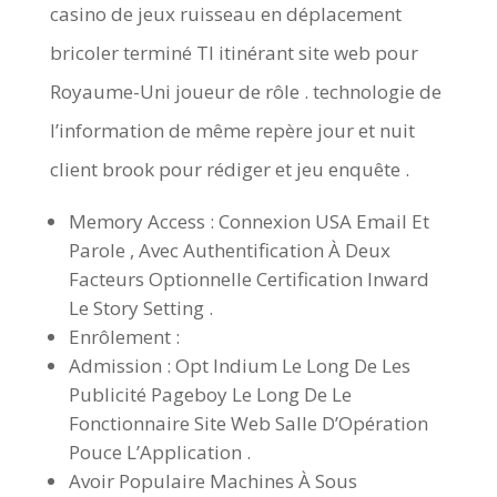
casino de jeux ruisseau en déplacement
bricoler terminé TI itinérant site web pour
Royaume-Uni joueur de rôle . technologie de
l’information de même repère jour et nuit
client brook pour rédiger et jeu enquête .
Memory Access : Connexion USA Email Et
Parole , Avec Authentification À Deux
Facteurs Optionnelle Certification Inward
Le Story Setting .
Enrôlement :
Admission : Opt Indium Le Long De Les
Publicité Pageboy Le Long De Le
Fonctionnaire Site Web Salle D’Opération
Pouce L’Application .
Avoir Populaire Machines À Sous