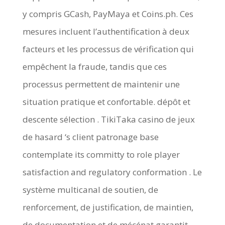
y compris GCash, PayMaya et Coins.ph. Ces
mesures incluent l’authentification à deux
facteurs et les processus de vérification qui
empêchent la fraude, tandis que ces
processus permettent de maintenir une
situation pratique et confortable. dépôt et
descente sélection . TikiTaka casino de jeux
de hasard ‘s client patronage base
contemplate its committy to role player
satisfaction and regulatory conformation . Le
système multicanal de soutien, de
renforcement, de justification, de maintien,
de documentation et de mécénat garantit