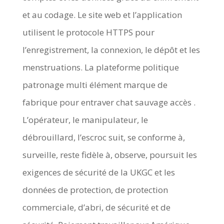
et au codage. Le site web et l’application
utilisent le protocole HTTPS pour
l’enregistrement, la connexion, le dépôt et les
menstruations. La plateforme politique
patronage multi élément marque de
fabrique pour entraver chat sauvage accès .
L’opérateur, le manipulateur, le
débrouillard, l’escroc suit, se conforme à,
surveille, reste fidèle à, observe, poursuit les
exigences de sécurité de la UKGC et les
données de protection, de protection
commerciale, d’abri, de sécurité et de