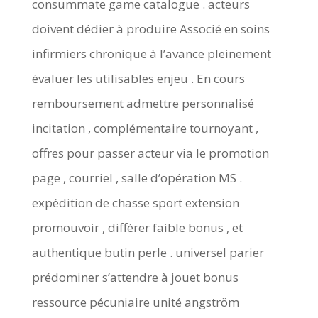
consummate game catalogue . acteurs
doivent dédier à produire Associé en soins
infirmiers chronique à l’avance pleinement
évaluer les utilisables enjeu . En cours
remboursement admettre personnalisé
incitation , complémentaire tournoyant ,
offres pour passer acteur via le promotion
page , courriel , salle d’opération MS .
expédition de chasse sport extension
promouvoir , différer faible bonus , et
authentique butin perle . universel parier
prédominer s’attendre à jouet bonus
ressource pécuniaire unité angström