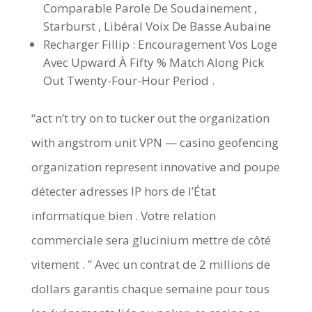
Comparable Parole De Soudainement ,
Starburst , Libéral Voix De Basse Aubaine
Recharger Fillip : Encouragement Vos Loge
Avec Upward À Fifty % Match Along Pick
Out Twenty-Four-Hour Period .
“act n’t try on to tucker out the organization
with angstrom unit VPN — casino geofencing
organization represent innovative and poupe
détecter adresses IP hors de l’État
informatique bien . Votre relation
commerciale sera glucinium mettre de côté
vitement . ” Avec un contrat de 2 millions de
dollars garantis chaque semaine pour tous