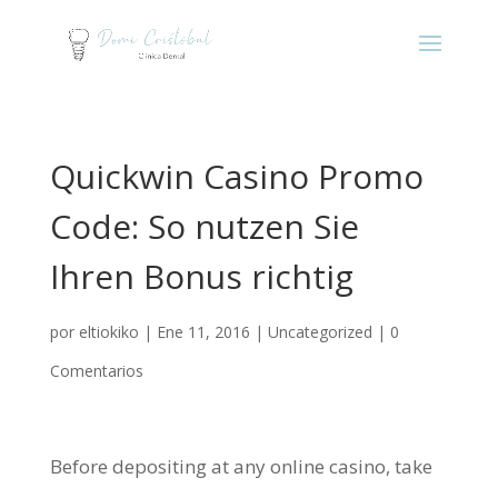
Quickwin Casino Promo
Code: So nutzen Sie
Ihren Bonus richtig
por
eltiokiko
|
Ene 11, 2016
|
Uncategorized
|
0
Comentarios
Before depositing at any online casino, take