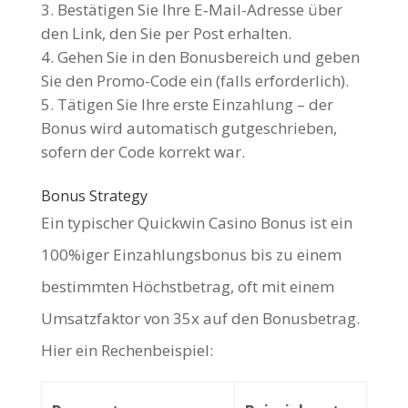
Bestätigen Sie Ihre E‑Mail-Adresse über
den Link, den Sie per Post erhalten.
Gehen Sie in den Bonusbereich und geben
Sie den Promo-Code ein (falls erforderlich).
Tätigen Sie Ihre erste Einzahlung – der
Bonus wird automatisch gutgeschrieben,
sofern der Code korrekt war.
Bonus Strategy
Ein typischer Quickwin Casino Bonus ist ein
100%iger Einzahlungsbonus bis zu einem
bestimmten Höchstbetrag, oft mit einem
Umsatzfaktor von 35x auf den Bonusbetrag.
Hier ein Rechenbeispiel: