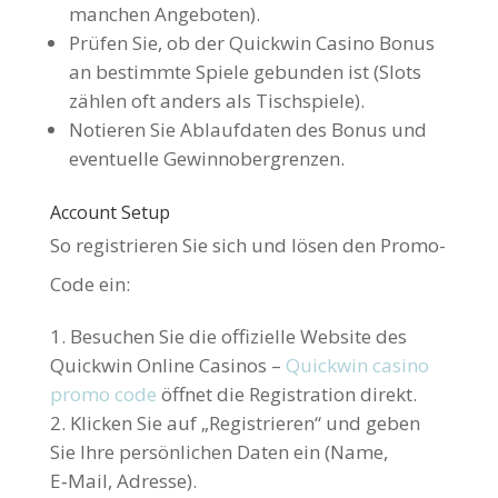
manchen Angeboten).
Prüfen Sie, ob der Quickwin Casino Bonus
an bestimmte Spiele gebunden ist (Slots
zählen oft anders als Tischspiele).
Notieren Sie Ablaufdaten des Bonus und
eventuelle Gewinnobergrenzen.
Account Setup
So registrieren Sie sich und lösen den Promo-
Code ein:
Besuchen Sie die offizielle Website des
Quickwin Online Casinos –
Quickwin casino
promo code
öffnet die Registration direkt.
Klicken Sie auf „Registrieren“ und geben
Sie Ihre persönlichen Daten ein (Name,
E‑Mail, Adresse).