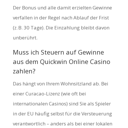
Der Bonus und alle damit erzielten Gewinne
verfallen in der Regel nach Ablauf der Frist
(z. B. 30 Tage). Die Einzahlung bleibt davon
unberührt.
Muss ich Steuern auf Gewinne
aus dem Quickwin Online Casino
zahlen?
Das hängt von Ihrem Wohnsitzland ab. Bei
einer Curacao-Lizenz (wie oft bei
internationalen Casinos) sind Sie als Spieler
in der EU häufig selbst für die Versteuerung
verantwortlich – anders als bei einer lokalen