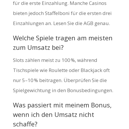
für die erste Einzahlung. Manche Casinos
bieten jedoch Staffelboni für die ersten drei
Einzahlungen an. Lesen Sie die AGB genau.
Welche Spiele tragen am meisten
zum Umsatz bei?
Slots zählen meist zu 100 %, während
Tischspiele wie Roulette oder Blackjack oft
nur 5–10 % beitragen. Überprüfen Sie die
Spielgewichtung in den Bonusbedingungen.
Was passiert mit meinem Bonus,
wenn ich den Umsatz nicht
schaffe?