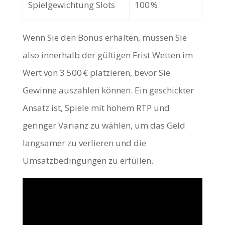
Spielgewichtung Slots
100 %
Wenn Sie den Bonus erhalten, müssen Sie
also innerhalb der gültigen Frist Wetten im
Wert von 3.500 € platzieren, bevor Sie
Gewinne auszahlen können. Ein geschickter
Ansatz ist, Spiele mit hohem RTP und
geringer Varianz zu wählen, um das Geld
langsamer zu verlieren und die
Umsatzbedingungen zu erfüllen.