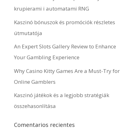
krupierami i automatami RNG
Kaszinó bónuszok és promóciók részletes
útmutatója
An Expert Slots Gallery Review to Enhance
Your Gambling Experience
Why Casino Kitty Games Are a Must-Try for
Online Gamblers
Kaszinó játékok és a legjobb stratégiák
összehasonlítása
Comentarios recientes