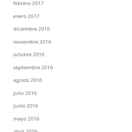
febrero 2017
enero 2017
diciembre 2016
noviembre 2016
octubre 2016
septiembre 2016
agosto 2016
julio 2016
junio 2016
mayo 2016
abril 2016