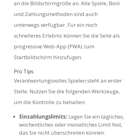
an die Bildschirmgröße an. Alle Spiele, Boni
und Zahlungsmethoden sind auch
unterwegs verfügbar. Für ein noch
schnelleres Erlebnis können Sie die Seite als
progressive Web-App (PWA) zum
Startbildschirm hinzufügen.
Pro Tips
Verantwortungsvolles Spielen steht an erster
Stelle. Nutzen Sie die folgenden Werkzeuge,
um die Kontrolle zu behalten:
Einzahlungslimits:
Legen Sie ein tägliches,
wöchentliches oder monatliches Limit fest,
das Sie nicht überschreiten können.