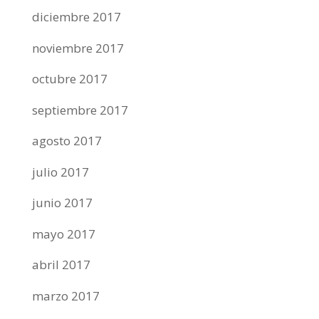
diciembre 2017
noviembre 2017
octubre 2017
septiembre 2017
agosto 2017
julio 2017
junio 2017
mayo 2017
abril 2017
marzo 2017