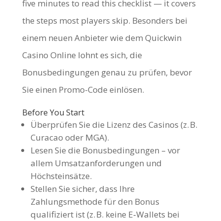
five minutes to read this checklist — it covers
the steps most players skip. Besonders bei
einem neuen Anbieter wie dem Quickwin
Casino Online lohnt es sich, die
Bonusbedingungen genau zu prüfen, bevor
Sie einen Promo-Code einlösen.
Before You Start
Überprüfen Sie die Lizenz des Casinos (z. B.
Curacao oder MGA).
Lesen Sie die Bonusbedingungen – vor
allem Umsatzanforderungen und
Höchsteinsätze.
Stellen Sie sicher, dass Ihre
Zahlungsmethode für den Bonus
qualifiziert ist (z. B. keine E‑Wallets bei