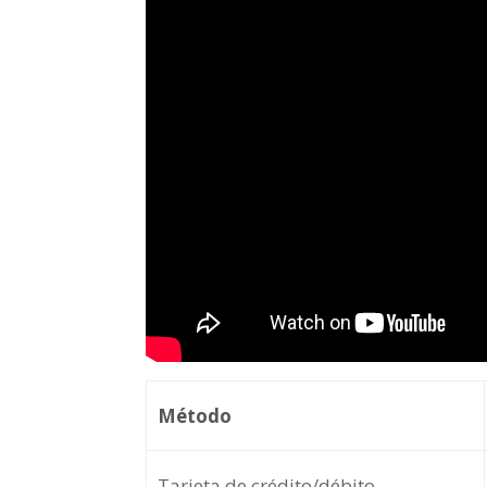
Método
Tarjeta de crédito/débito