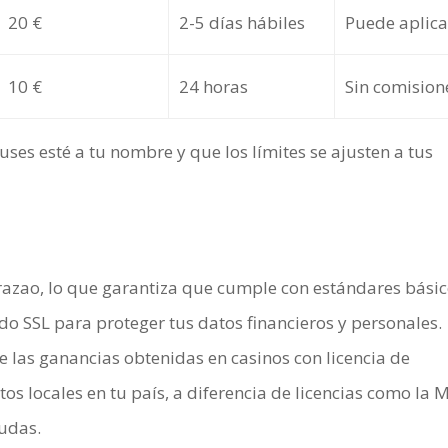
20 €
2-5 días hábiles
Puede aplica
10 €
24 horas
Sin comision
uses esté a tu nombre y que los límites se ajusten a tus
urazao, lo que garantiza que cumple con estándares bási
ado SSL para proteger tus datos financieros y personales.
las ganancias obtenidas en casinos con licencia de
s locales en tu país, a diferencia de licencias como la 
dudas.