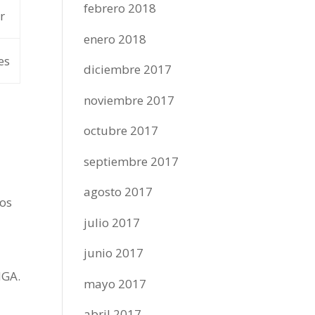
febrero 2018
r
enero 2018
es
diciembre 2017
noviembre 2017
octubre 2017
septiembre 2017
agosto 2017
cos
julio 2017
junio 2017
MGA.
mayo 2017
abril 2017