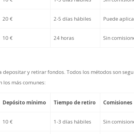
20 €
2-5 días hábiles
Puede aplica
10 €
24 horas
Sin comision
a depositar y retirar fondos. Todos los métodos son seg
on los más comunes:
Depósito mínimo
Tiempo de retiro
Comisiones
10 €
1-3 días hábiles
Sin comision