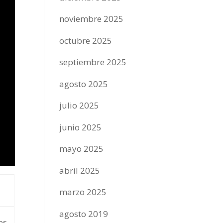
noviembre 2025
octubre 2025
septiembre 2025
agosto 2025
julio 2025
junio 2025
mayo 2025
abril 2025
marzo 2025
agosto 2019
es