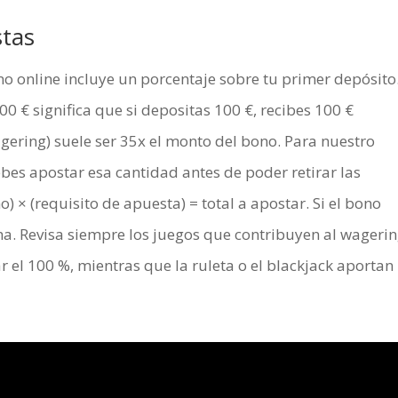
stas
no online incluye un porcentaje sobre tu primer depósito
0 € significa que si depositas 100 €, recibes 100 €
agering) suele ser 35x el monto del bono. Para nuestro
ebes apostar esa cantidad antes de poder retirar las
o) × (requisito de apuesta) = total a apostar. Si el bono
uma. Revisa siempre los juegos que contribuyen al wagerin
 el 100 %, mientras que la ruleta o el blackjack aportan