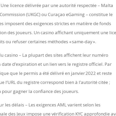
 Une licence délivrée par une autorité respectée – Malta
Commission (UKGC) ou Curaçao eGaming – constitue le
es imposent des exigences strictes en matière de fonds
ction des joueurs. Un casino affichant uniquement une lic
aits ou refuser certaines méthodes « same‑day ».
 du casino – La plupart des sites affichent leur numéro
ate d’expiration et un lien vers le registre officiel. Par
e que le permis a été délivré en janvier 2022 et reste
ue l’URL du registre correspond bien à l’autorité citée ;
on pour gagner la confiance des joueurs.
ur les délais – Les exigences AML varient selon les
ionale des Jeux impose une vérification KYC approfondie a