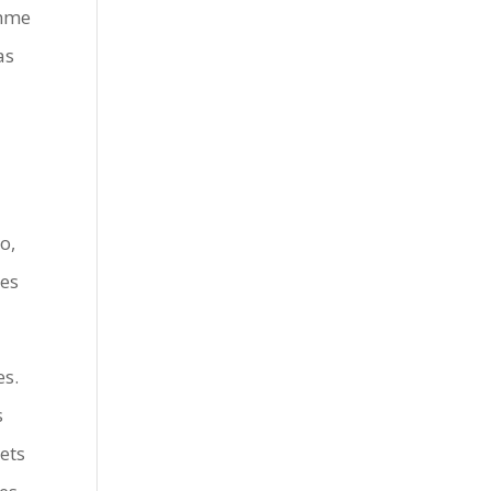
omme
as
o,
res
es.
s
ets