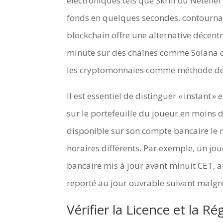
électroniques tels que Skrill ou Neteller
fonds en quelques secondes, contournant 
blockchain offre une alternative décent
minute sur des chaînes comme Solana ou
les cryptomonnaies comme méthode de 
Il est essentiel de distinguer « instant 
sur le portefeuille du joueur en moins d
disponible sur son compte bancaire le 
horaires différents. Par exemple, un jou
bancaire mis à jour avant minuit CET, a
reporté au jour ouvrable suivant malgr
Vérifier la Licence et la R