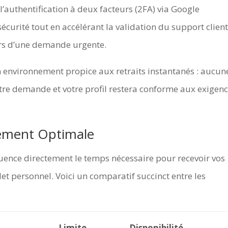
l’authentification à deux facteurs (2FA) via Google
sécurité tout en accélérant la validation du support clien
lors d’une demande urgente.
un environnement propice aux retraits instantanés : aucun
re demande et votre profil restera conforme aux exigen
iement Optimale
uence directement le temps nécessaire pour recevoir vos
et personnel. Voici un comparatif succinct entre les
Limite
Disponibilité