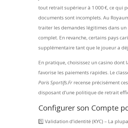
tout retrait supérieur à 1 000 €, ce qui 
documents sont incomplets. Au Royaume-U
traiter les demandes légitimes dans un
complet. En revanche, certains pays car
supplémentaire tant que le joueur a déjà 
En pratique, choisissez un casino dont la
favorise les paiements rapides. Le clas
Paris Sportifs.Fr
recense précisément ces c
disposant d’une politique de retrait effi
Configurer son Compte po
1️⃣ Validation d’identité (KYC) – La plup