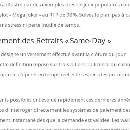
era illustré par des exemples tirés de jeux populaires c
e slot « Mega Joker » au RTP de 98 %. Suivez le plan pas à p
ns stress ni perte inutile de temps.
ment des Retraits « Same‑Day »
désigne un versement effectué avant la clôture du jour
e définition repose sur trois piliers : la licence du casin
 capable d’opérer en temps réel et le respect des procédu
ents possibles ont évolué rapidement ces dernières anné
os d’interroger directement les systèmes de paiement de
ement instantané dès que la demande est validée. Les wall