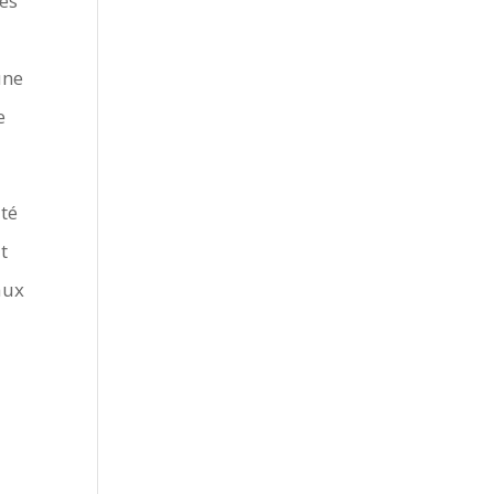
les
une
e
ité
t
aux