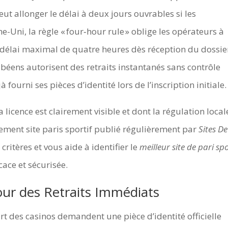
peut allonger le délai à deux jours ouvrables si les
ni, la règle « four‑hour rule » oblige les opérateurs à
 délai maximal de quatre heures dès réception du dossie
ibéens autorisent des retraits instantanés sans contrôle
fourni ses pièces d’identité lors de l’inscription initiale.
 licence est clairement visible et dont la régulation local
sement site paris sportif publié régulièrement par
Sites De
ritères et vous aide à identifier le
meilleur site de pari spo
cace et sécurisée.
ur des Retraits Immédiats
art des casinos demandent une pièce d’identité officielle