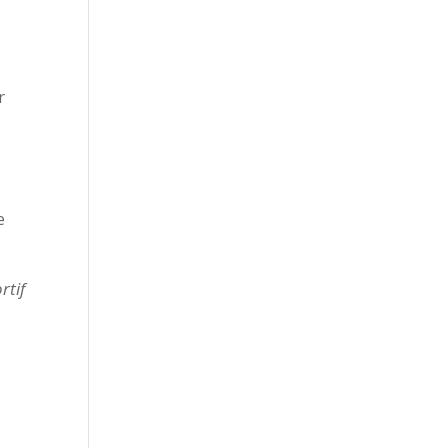
r
e
rtif