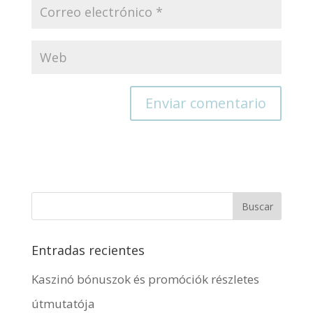
Entradas recientes
Kaszinó bónuszok és promóciók részletes
útmutatója