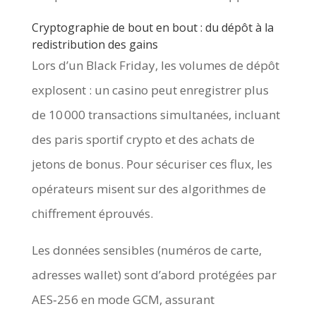
Cryptographie de bout en bout : du dépôt à la
redistribution des gains
Lors d’un Black Friday, les volumes de dépôt
explosent : un casino peut enregistrer plus
de 10 000 transactions simultanées, incluant
des paris sportif crypto et des achats de
jetons de bonus. Pour sécuriser ces flux, les
opérateurs misent sur des algorithmes de
chiffrement éprouvés.
Les données sensibles (numéros de carte,
adresses wallet) sont d’abord protégées par
AES‑256 en mode GCM, assurant