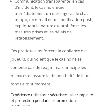
Communication transparente : en cas
d’incident, le casino envoie
immédiatement un message via le chat
in‑app, un e‑mail et une notification push,
expliquant la nature du problème, les
mesures prises et les délais de
rétablissement.
Ces pratiques renforcent la confiance des
joueurs, qui voient que le casino ne se
contente pas de réagir, mais anticipe les
menaces et assure la disponibilité de leurs
fonds à tout moment.
Expérience utilisateur sécurisée : allier rapidité
et protection pendant les promotions