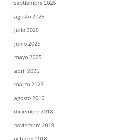
septiembre 2025
agosto 2025
julio 2025
junio 2025
mayo 2025
abril 2025
marzo 2025
agosto 2019
diciembre 2018
noviembre 2018
octubre 2018