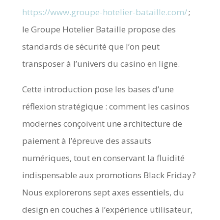
https://www.groupe-hotelier-bataille.com/
;
le Groupe Hotelier Bataille propose des
standards de sécurité que l’on peut
transposer à l’univers du casino en ligne.
Cette introduction pose les bases d’une
réflexion stratégique : comment les casinos
modernes conçoivent une architecture de
paiement à l’épreuve des assauts
numériques, tout en conservant la fluidité
indispensable aux promotions Black Friday ?
Nous explorerons sept axes essentiels, du
design en couches à l’expérience utilisateur,