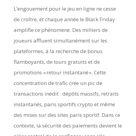
L’engouement pour le jeu en ligne ne cesse
de croître, et chaque année le Black Friday
amplifie ce phénomène. Des milliers de
joueurs affluent simultanément sur les
plateformes, à la recherche de bonus
flamboyants, de tours gratuits et de
promotions « retour instantané ». Cette
concentration de trafic crée un pic de
transactions inédit : dépôts massifs, retraits
instantanés, paris sportifs crypto et même
des mises sur des sites paris sportif. Dans ce
contexte, la sécurité des paiements devient le