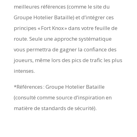
meilleures références (comme le site du
Groupe Hotelier Bataille) et d’intégrer ces
principes « Fort Knox » dans votre feuille de
route. Seule une approche systématique
vous permettra de gagner la confiance des
joueurs, même lors des pics de trafic les plus
intenses.
*Références : Groupe Hotelier Bataille
(consulté comme source d’inspiration en
matière de standards de sécurité).