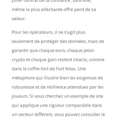
pilier central de la confiance ; sans elle,
même la plus alléchante offre perd de sa
valeur.
Pour les opérateurs, il ne s’agit plus
seulement de protéger des données, mais de
garantir que chaque euro, chaque jeton
crypto et chaque gain restent intacts, comme
dans le coffre‑fort de Fort Knox. Une
métaphore qui illustre bien les exigences de
robustesse et de résilience attendues par les
joueurs. Si vous cherchez un exemple de site
qui applique une rigueur comparable dans
un secteur différent, vous pouvez consulter le