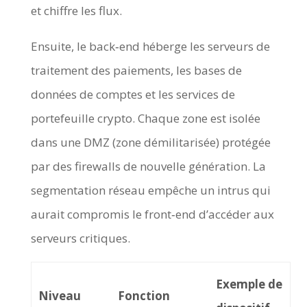
et chiffre les flux.
Ensuite, le back‑end héberge les serveurs de
traitement des paiements, les bases de
données de comptes et les services de
portefeuille crypto. Chaque zone est isolée
dans une DMZ (zone démilitarisée) protégée
par des firewalls de nouvelle génération. La
segmentation réseau empêche un intrus qui
aurait compromis le front‑end d’accéder aux
serveurs critiques.
Exemple de
Niveau
Fonction