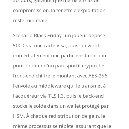
30 jours, garantit que même en cas de
compromission, la fenêtre d’exploitation
reste minimale.
Scénario Black Friday : un joueur dépose
500 € via une carte Visa, puis convertit
immédiatement une partie en stablecoin
pour profiter d’un pari sportif crypto. Le
front‑end chiffre le montant avec AES‑256,
l’envoie au middleware qui le transmet à
l’acquéreur via TLS 1.3, puis le back‑end
stocke le solde dans un wallet protégé par
HSM. À chaque redistribution de gain, le
même processus se répète, assurant que le