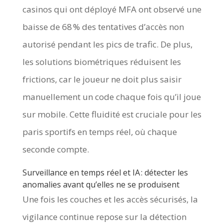
casinos qui ont déployé MFA ont observé une
baisse de 68 % des tentatives d’accès non
autorisé pendant les pics de trafic. De plus,
les solutions biométriques réduisent les
frictions, car le joueur ne doit plus saisir
manuellement un code chaque fois qu’il joue
sur mobile. Cette fluidité est cruciale pour les
paris sportifs en temps réel, où chaque
seconde compte.
Surveillance en temps réel et IA : détecter les
anomalies avant qu’elles ne se produisent
Une fois les couches et les accès sécurisés, la
vigilance continue repose sur la détection