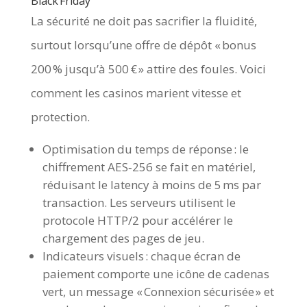
Black Friday
La sécurité ne doit pas sacrifier la fluidité,
surtout lorsqu’une offre de dépôt « bonus
200 % jusqu’à 500 € » attire des foules. Voici
comment les casinos marient vitesse et
protection.
Optimisation du temps de réponse : le
chiffrement AES‑256 se fait en matériel,
réduisant le latency à moins de 5 ms par
transaction. Les serveurs utilisent le
protocole HTTP/2 pour accélérer le
chargement des pages de jeu.
Indicateurs visuels : chaque écran de
paiement comporte une icône de cadenas
vert, un message « Connexion sécurisée » et