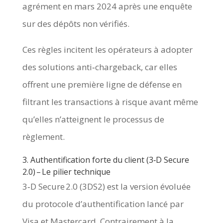
agrément en mars 2024 après une enquête
sur des dépôts non vérifiés.
Ces règles incitent les opérateurs à adopter
des solutions anti‑chargeback, car elles
offrent une première ligne de défense en
filtrant les transactions à risque avant même
qu’elles n’atteignent le processus de
règlement.
3. Authentification forte du client (3‑D Secure
2.0) – Le pilier technique
3‑D Secure 2.0 (3DS2) est la version évoluée
du protocole d’authentification lancé par
Visa et Mastercard. Contrairement à la