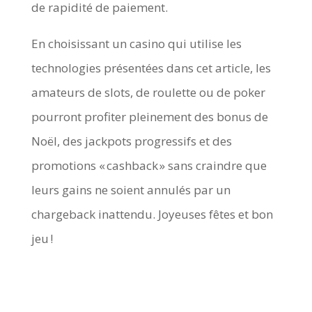
de rapidité de paiement.
En choisissant un casino qui utilise les
technologies présentées dans cet article, les
amateurs de slots, de roulette ou de poker
pourront profiter pleinement des bonus de
Noël, des jackpots progressifs et des
promotions « cashback » sans craindre que
leurs gains ne soient annulés par un
chargeback inattendu. Joyeuses fêtes et bon
jeu !