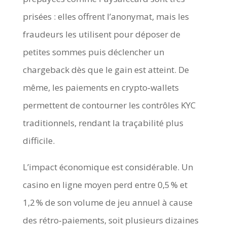
prisées : elles offrent l’anonymat, mais les
fraudeurs les utilisent pour déposer de
petites sommes puis déclencher un
chargeback dès que le gain est atteint. De
même, les paiements en crypto‑wallets
permettent de contourner les contrôles KYC
traditionnels, rendant la traçabilité plus
difficile.
L’impact économique est considérable. Un
casino en ligne moyen perd entre 0,5 % et
1,2 % de son volume de jeu annuel à cause
des rétro‑paiements, soit plusieurs dizaines