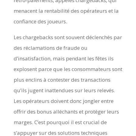
rétro‑paiements, appelés chargebacks, qui
menacent la rentabilité des opérateurs et la
confiance des joueurs.
Les chargebacks sont souvent déclenchés par
des réclamations de fraude ou
d’insatisfaction, mais pendant les fêtes ils
explosent parce que les consommateurs sont
plus enclins à contester des transactions
qu’ils jugent inattendues sur leurs relevés.
Les opérateurs doivent donc jongler entre
offrir des bonus alléchants et protéger leurs
marges. C’est pourquoi il est crucial de
s’appuyer sur des solutions techniques