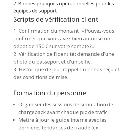
7. Bonnes pratiques opérationnelles pour les
équipes de support
Scripts de vérification client
Confirmation du montant : « Pouvez‑vous
confirmer que vous avez bien autorisé un
dépôt de 150 € sur votre compte ? »
Vérification de l’identité : demande d’une
photo du passeport et d’un selfie.
Historique de jeu : rappel du bonus reçu et
des conditions de mise.
Formation du personnel
Organiser des sessions de simulation de
chargeback avant chaque pic de trafic.
Mettre à jour le guide interne avec les
dernières tendances de fraude (ex. :