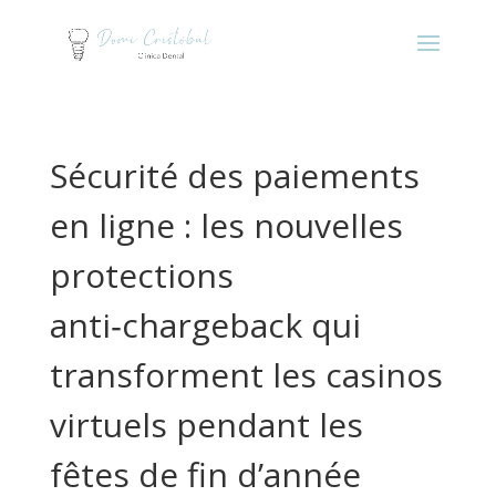
Sécurité des paiements
en ligne : les nouvelles
protections
anti‑chargeback qui
transforment les casinos
virtuels pendant les
fêtes de fin d’année