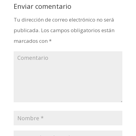
Enviar comentario
Tu dirección de correo electrónico no será
publicada.
Los campos obligatorios están
marcados con
*