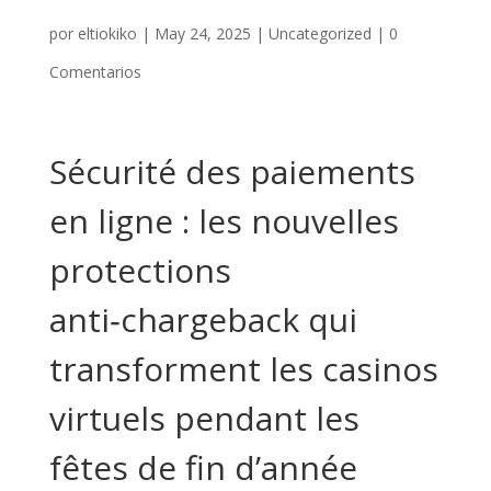
por
eltiokiko
|
May 24, 2025
|
Uncategorized
|
0
Comentarios
Sécurité des paiements
en ligne : les nouvelles
protections
anti‑chargeback qui
transforment les casinos
virtuels pendant les
fêtes de fin d’année