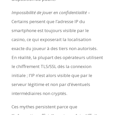
Impossibilité de jouer en confidentialité
–
Certains pensent que l’adresse IP du
smartphone est toujours visible par le
casino, ce qui exposerait la localisation
exacte du joueur à des tiers non autorisés.
En réalité, la plupart des opérateurs utilisent
le chiffrement TLS/SSL dès la connexion
initiale ; l’IP n’est alors visible que par le
serveur légitime et non par d’éventuels
intermédiaires non cryptés.
Ces mythes persistent parce que