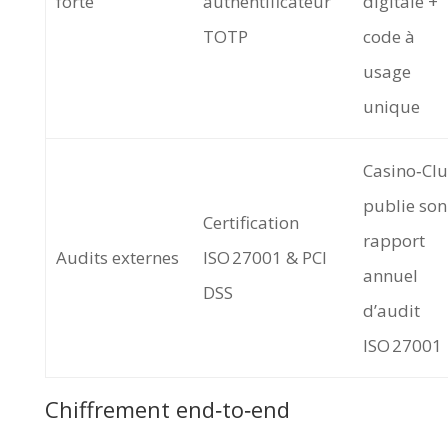
forte
authentificateur
digitale +
TOTP
code à
usage
unique
Casino‑Cl
publie son
Certification
rapport
Audits externes
ISO 27001 & PCI
annuel
DSS
d’audit
ISO 27001
Chiffrement end‑to‑end