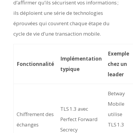
d’affirmer qu’ils sécurisent vos informations ;
ils déploient une série de technologies
éprouvées qui couvrent chaque étape du
cycle de vie d’une transaction mobile.
Exemple
Implémentation
Fonctionnalité
chez un
typique
leader
Betway
Mobile
TLS 1.3 avec
Chiffrement des
utilise
Perfect Forward
échanges
TLS 1.3
Secrecy