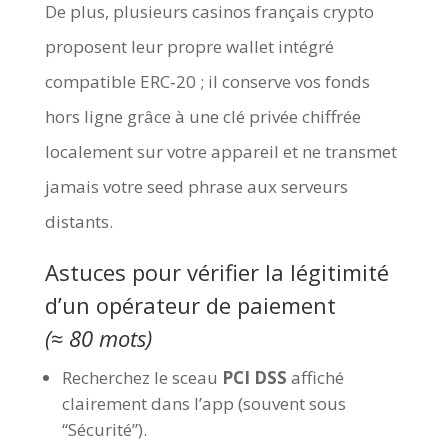
De plus, plusieurs casinos français crypto
proposent leur propre wallet intégré
compatible ERC‑20 ; il conserve vos fonds
hors ligne grâce à une clé privée chiffrée
localement sur votre appareil et ne transmet
jamais votre seed phrase aux serveurs
distants.
Astuces pour vérifier la légitimité
d’un opérateur de paiement
(≈ 80 mots)
Recherchez le sceau
PCI DSS
affiché
clairement dans l’app (souvent sous
“Sécurité”).