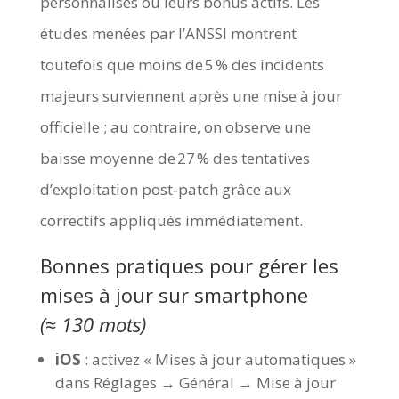
personnalisés ou leurs bonus actifs. Les
études menées par l’ANSSI montrent
toutefois que moins de 5 % des incidents
majeurs surviennent après une mise à jour
officielle ; au contraire, on observe une
baisse moyenne de 27 % des tentatives
d’exploitation post‑patch grâce aux
correctifs appliqués immédiatement.
Bonnes pratiques pour gérer les
mises à jour sur smartphone
(≈ 130 mots)
iOS
: activez « Mises à jour automatiques »
dans Réglages → Général → Mise à jour