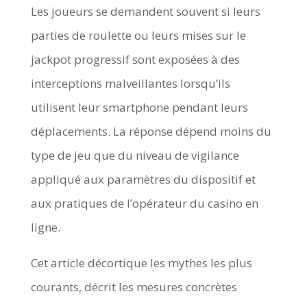
Les joueurs se demandent souvent si leurs
parties de roulette ou leurs mises sur le
jackpot progressif sont exposées à des
interceptions malveillantes lorsqu’ils
utilisent leur smartphone pendant leurs
déplacements. La réponse dépend moins du
type de jeu que du niveau de vigilance
appliqué aux paramètres du dispositif et
aux pratiques de l’opérateur du casino en
ligne.
Cet article décortique les mythes les plus
courants, décrit les mesures concrètes