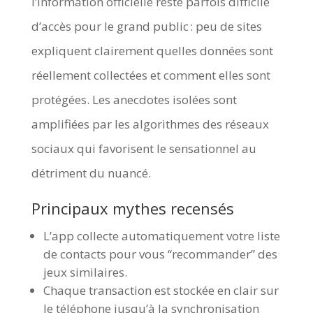
l’information officielle reste parfois difficile
d’accès pour le grand public : peu de sites
expliquent clairement quelles données sont
réellement collectées et comment elles sont
protégées. Les anecdotes isolées sont
amplifiées par les algorithmes des réseaux
sociaux qui favorisent le sensationnel au
détriment du nuancé.
Principaux mythes recensés
L’app collecte automatiquement votre liste
de contacts pour vous “recommander” des
jeux similaires.
Chaque transaction est stockée en clair sur
le téléphone jusqu’à la synchronisation