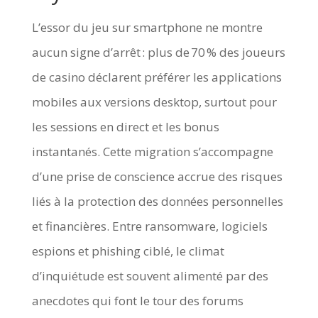
L’essor du jeu sur smartphone ne montre
aucun signe d’arrêt : plus de 70 % des joueurs
de casino déclarent préférer les applications
mobiles aux versions desktop, surtout pour
les sessions en direct et les bonus
instantanés. Cette migration s’accompagne
d’une prise de conscience accrue des risques
liés à la protection des données personnelles
et financières. Entre ransomware, logiciels
espions et phishing ciblé, le climat
d’inquiétude est souvent alimenté par des
anecdotes qui font le tour des forums