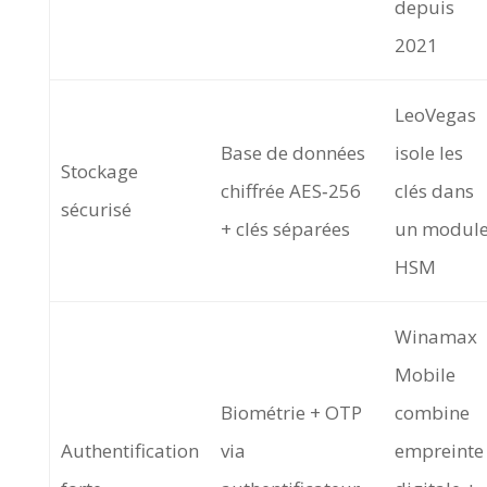
depuis
2021
LeoVegas
Base de données
isole les
Stockage
chiffrée AES‑256
clés dans
sécurisé
+ clés séparées
un modul
HSM
Winamax
Mobile
Biométrie + OTP
combine
Authentification
via
empreinte