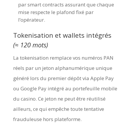
par smart contracts assurant que chaque
mise respecte le plafond fixé par
l’opérateur.
Tokenisation et wallets intégrés
(≈ 120 mots)
La tokenisation remplace vos numéros PAN
réels par un jeton alphanumérique unique
généré lors du premier dépôt via Apple Pay
ou Google Pay intégré au portefeuille mobile
du casino. Ce jeton ne peut être réutilisé
ailleurs, ce qui empêche toute tentative
frauduleuse hors plateforme.