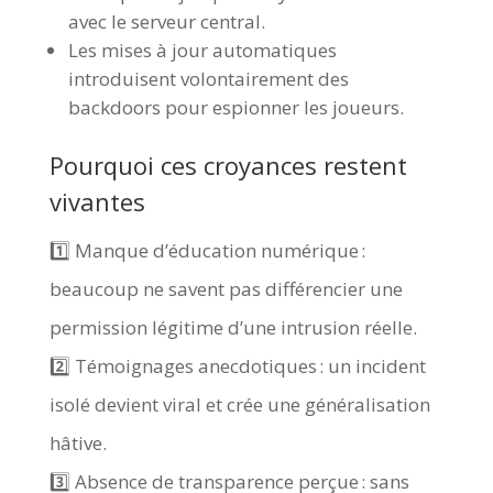
avec le serveur central.
Les mises à jour automatiques
introduisent volontairement des
backdoors pour espionner les joueurs.
Pourquoi ces croyances restent
vivantes
1️⃣ Manque d’éducation numérique :
beaucoup ne savent pas différencier une
permission légitime d’une intrusion réelle.
2️⃣ Témoignages anecdotiques : un incident
isolé devient viral et crée une généralisation
hâtive.
3️⃣ Absence de transparence perçue : sans