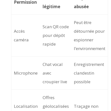
Permission
légitime
abusée
Peut être
Scan QR code
Accès
détournée pour
pour dépôt
caméra
espionner
rapide
l’environnement
Chat vocal
Enregistrement
Microphone
avec
clandestin
croupier live
possible
Offres
Localisation
géolocalisées
Traçage non