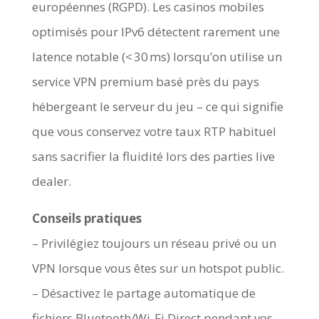
européennes (RGPD). Les casinos mobiles
optimisés pour IPv6 détectent rarement une
latence notable (< 30 ms) lorsqu’on utilise un
service VPN premium basé près du pays
hébergeant le serveur du jeu – ce qui signifie
que vous conservez votre taux RTP habituel
sans sacrifier la fluidité lors des parties live
dealer.
Conseils pratiques
– Privilégiez toujours un réseau privé ou un
VPN lorsque vous êtes sur un hotspot public.
– Désactivez le partage automatique de
fichiers Bluetooth/Wi‑Fi Direct pendant vos