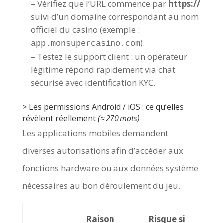
– Vérifiez que l’URL commence par
https://
suivi d’un domaine correspondant au nom
officiel du casino (exemple :
).
app.monsupercasino.com
– Testez le support client : un opérateur
légitime répond rapidement via chat
sécurisé avec identification KYC.
> Les permissions Android / iOS : ce qu’elles
révèlent réellement
(≈ 270 mots)
Les applications mobiles demandent
diverses autorisations afin d’accéder aux
fonctions hardware ou aux données système
nécessaires au bon déroulement du jeu.
Raison
Risque si