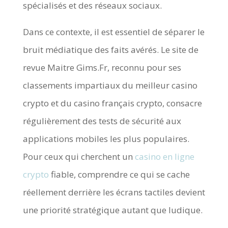
spécialisés et des réseaux sociaux.
Dans ce contexte, il est essentiel de séparer le
bruit médiatique des faits avérés. Le site de
revue Maitre Gims.Fr, reconnu pour ses
classements impartiaux du meilleur casino
crypto et du casino français crypto, consacre
régulièrement des tests de sécurité aux
applications mobiles les plus populaires.
Pour ceux qui cherchent un
casino en ligne
crypto
fiable, comprendre ce qui se cache
réellement derrière les écrans tactiles devient
une priorité stratégique autant que ludique.