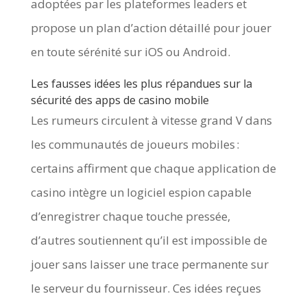
adoptées par les plateformes leaders et
propose un plan d’action détaillé pour jouer
en toute sérénité sur iOS ou Android.
Les fausses idées les plus répandues sur la
sécurité des apps de casino mobile
Les rumeurs circulent à vitesse grand V dans
les communautés de joueurs mobiles :
certains affirment que chaque application de
casino intègre un logiciel espion capable
d’enregistrer chaque touche pressée,
d’autres soutiennent qu’il est impossible de
jouer sans laisser une trace permanente sur
le serveur du fournisseur. Ces idées reçues