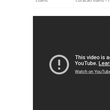
Lisens
Curacao lisens – 