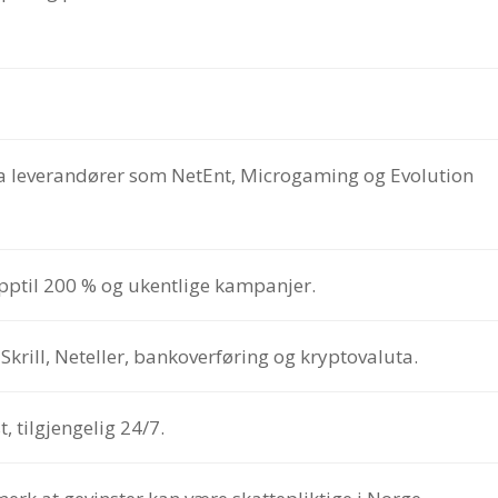
ra leverandører som NetEnt, Microgaming og Evolution
ptil 200 % og ukentlige kampanjer.
Skrill, Neteller, bankoverføring og kryptovaluta.
t, tilgjengelig 24/7.