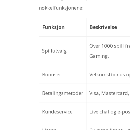
nøkkelfunksjonene:
Funksjon
Beskrivelse
Over 1000 spill f
Spillutvalg
Gaming.
Bonuser
Velkomstbonus op
Betalingsmetoder
Visa, Mastercard, 
Kundeservice
Live chat og e-pos