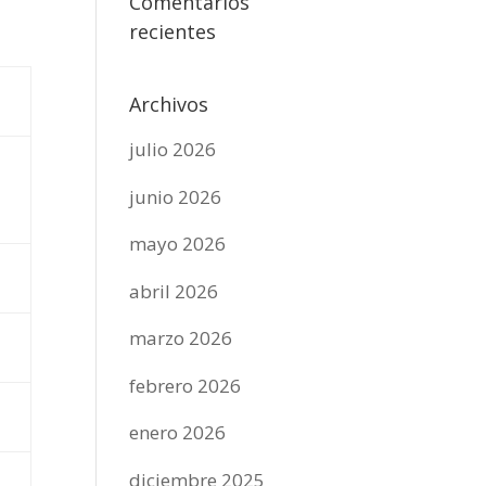
Comentarios
recientes
Archivos
julio 2026
junio 2026
mayo 2026
abril 2026
marzo 2026
febrero 2026
enero 2026
diciembre 2025