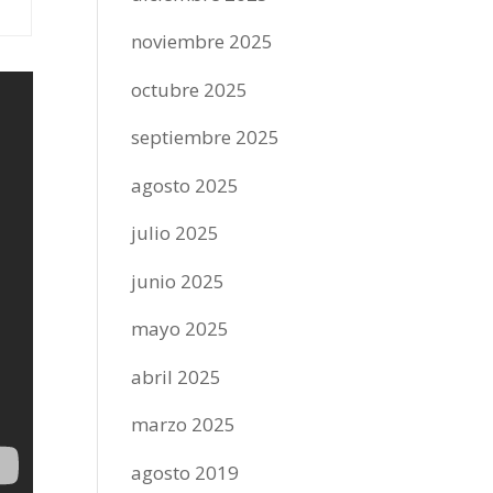
noviembre 2025
octubre 2025
septiembre 2025
agosto 2025
julio 2025
junio 2025
mayo 2025
abril 2025
marzo 2025
agosto 2019