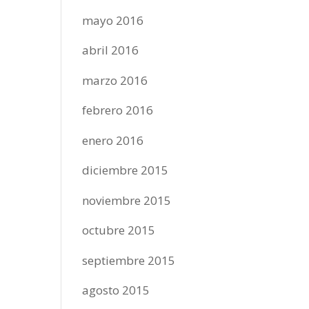
mayo 2016
abril 2016
marzo 2016
febrero 2016
enero 2016
diciembre 2015
noviembre 2015
octubre 2015
septiembre 2015
agosto 2015