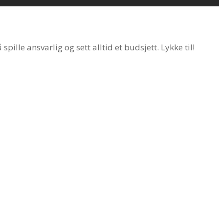
pille ansvarlig og sett alltid et budsjett. Lykke til!