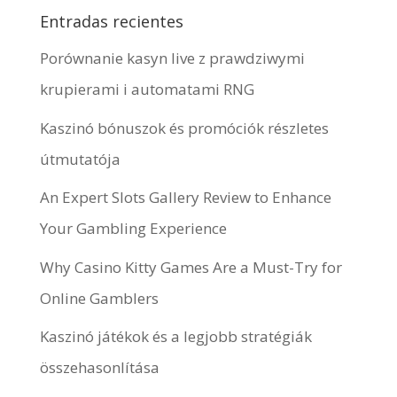
Entradas recientes
Porównanie kasyn live z prawdziwymi
krupierami i automatami RNG
Kaszinó bónuszok és promóciók részletes
útmutatója
An Expert Slots Gallery Review to Enhance
Your Gambling Experience
Why Casino Kitty Games Are a Must-Try for
Online Gamblers
Kaszinó játékok és a legjobb stratégiák
összehasonlítása