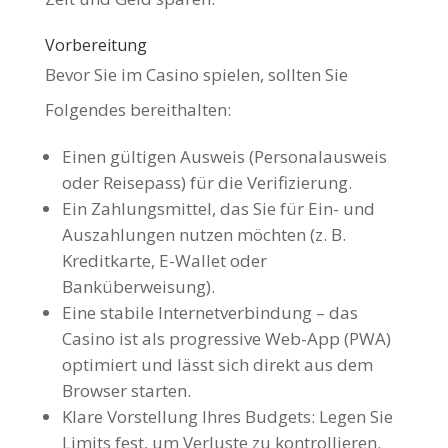
Vorbereitung
Bevor Sie im Casino spielen, sollten Sie
Folgendes bereithalten:
Einen gültigen Ausweis (Personalausweis
oder Reisepass) für die Verifizierung.
Ein Zahlungsmittel, das Sie für Ein- und
Auszahlungen nutzen möchten (z. B.
Kreditkarte, E-Wallet oder
Banküberweisung).
Eine stabile Internetverbindung – das
Casino ist als progressive Web-App (PWA)
optimiert und lässt sich direkt aus dem
Browser starten.
Klare Vorstellung Ihres Budgets: Legen Sie
Limits fest, um Verluste zu kontrollieren.