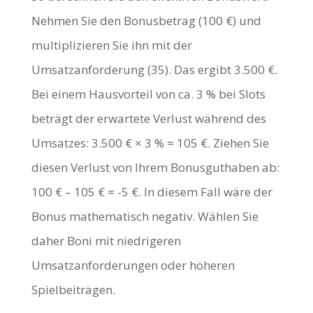
Nehmen Sie den Bonusbetrag (100 €) und
multiplizieren Sie ihn mit der
Umsatzanforderung (35). Das ergibt 3.500 €.
Bei einem Hausvorteil von ca. 3 % bei Slots
beträgt der erwartete Verlust während des
Umsatzes: 3.500 € × 3 % = 105 €. Ziehen Sie
diesen Verlust von Ihrem Bonusguthaben ab:
100 € – 105 € = -5 €. In diesem Fall wäre der
Bonus mathematisch negativ. Wählen Sie
daher Boni mit niedrigeren
Umsatzanforderungen oder höheren
Spielbeiträgen.