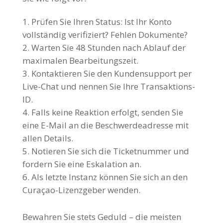
Prüfen Sie Ihren Status: Ist Ihr Konto
vollständig verifiziert? Fehlen Dokumente?
Warten Sie 48 Stunden nach Ablauf der
maximalen Bearbeitungszeit.
Kontaktieren Sie den Kundensupport per
Live-Chat und nennen Sie Ihre Transaktions-
ID.
Falls keine Reaktion erfolgt, senden Sie
eine E-Mail an die Beschwerdeadresse mit
allen Details.
Notieren Sie sich die Ticketnummer und
fordern Sie eine Eskalation an.
Als letzte Instanz können Sie sich an den
Curaçao-Lizenzgeber wenden.
Bewahren Sie stets Geduld – die meisten