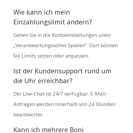
Wie kann ich mein
Einzahlungslimit ändern?
Gehen Sie in die Kontoeinstellungen unter
„Verantwortungsvolles Spielen”. Dort können
Sie Limits setzen oder anpassen.
Ist der Kundensupport rund um
die Uhr erreichbar?
Der Live-Chat ist 24/7 verfügbar. E-Mail-
Anfragen werden innerhalb von 24 Stunden
beantwortet.
Kann ich mehrere Boni