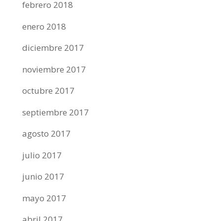
febrero 2018
enero 2018
diciembre 2017
noviembre 2017
octubre 2017
septiembre 2017
agosto 2017
julio 2017
junio 2017
mayo 2017
abril 2017