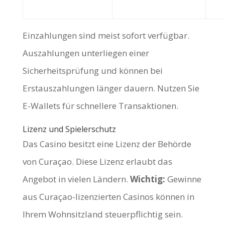
Einzahlungen sind meist sofort verfügbar.
Auszahlungen unterliegen einer
Sicherheitsprüfung und können bei
Erstauszahlungen länger dauern. Nutzen Sie
E-Wallets für schnellere Transaktionen.
Lizenz und Spielerschutz
Das Casino besitzt eine Lizenz der Behörde
von Curaçao. Diese Lizenz erlaubt das
Angebot in vielen Ländern.
Wichtig:
Gewinne
aus Curaçao-lizenzierten Casinos können in
Ihrem Wohnsitzland steuerpflichtig sein.