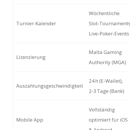
Wöchentliche
Turnier‑Kalender
Slot‑Tournaments
Live‑Poker‑Events
Malta Gaming
Lizenzierung
Authority (MGA)
24 h (E‑Wallet),
Auszahlungsgeschwindigkeit
2‑3 Tage (Bank)
Vollständig
Mobile App
optimiert für iOS
& Android