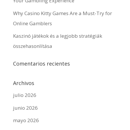
Your Gambling Experience
Why Casino Kitty Games Are a Must-Try for
Online Gamblers
Kaszinó játékok és a legjobb stratégiák
összehasonlítása
Comentarios recientes
Archivos
julio 2026
junio 2026
mayo 2026