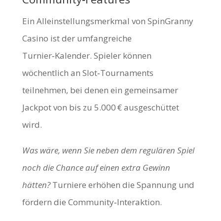
Ein Alleinstellungsmerkmal von SpinGranny
Casino ist der umfangreiche
Turnier‑Kalender. Spieler können
wöchentlich an Slot‑Tournaments
teilnehmen, bei denen ein gemeinsamer
Jackpot von bis zu 5.000 € ausgeschüttet
wird.
Was wäre, wenn Sie neben dem regulären Spiel
noch die Chance auf einen extra Gewinn
hätten?
Turniere erhöhen die Spannung und
fördern die Community‑Interaktion.