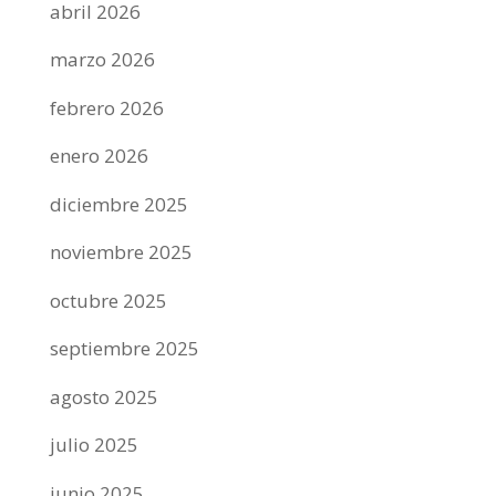
abril 2026
marzo 2026
febrero 2026
enero 2026
diciembre 2025
noviembre 2025
octubre 2025
septiembre 2025
agosto 2025
julio 2025
junio 2025