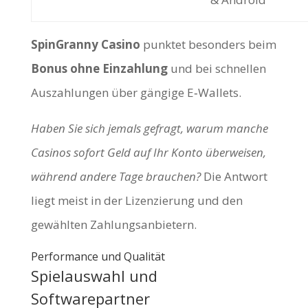
SpinGranny Casino
punktet besonders beim
Bonus ohne Einzahlung
und bei schnellen
Auszahlungen über gängige E‑Wallets.
Haben Sie sich jemals gefragt, warum manche
Casinos sofort Geld auf Ihr Konto überweisen,
während andere Tage brauchen?
Die Antwort
liegt meist in der Lizenzierung und den
gewählten Zahlungsanbietern.
Performance und Qualität
Spielauswahl und
Softwarepartner