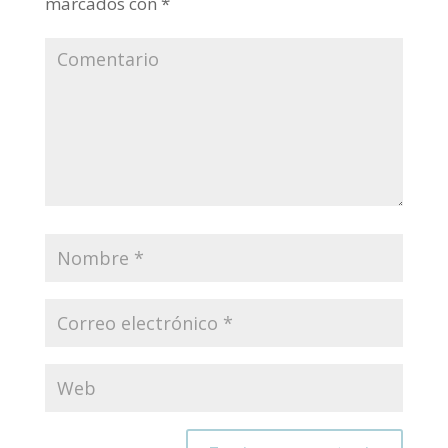
marcados con
*