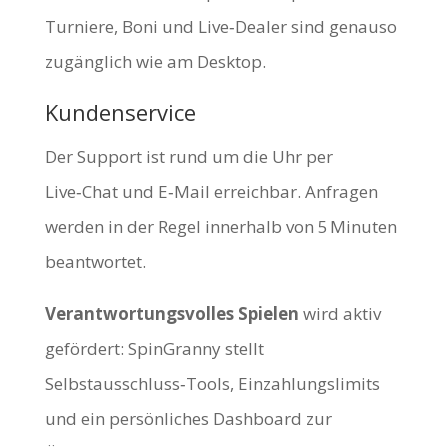
Turniere, Boni und Live‑Dealer sind genauso
zugänglich wie am Desktop.
Kundenservice
Der Support ist rund um die Uhr per
Live‑Chat und E‑Mail erreichbar. Anfragen
werden in der Regel innerhalb von 5 Minuten
beantwortet.
Verantwortungsvolles Spielen
wird aktiv
gefördert: SpinGranny stellt
Selbstausschluss‑Tools, Einzahlungslimits
und ein persönliches Dashboard zur