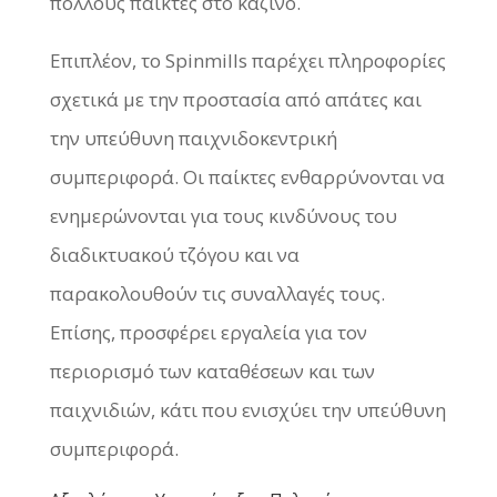
πολλούς παίκτες στο καζίνο.
Επιπλέον, το Spinmills παρέχει πληροφορίες
σχετικά με την προστασία από απάτες και
την υπεύθυνη παιχνιδοκεντρική
συμπεριφορά. Οι παίκτες ενθαρρύνονται να
ενημερώνονται για τους κινδύνους του
διαδικτυακού τζόγου και να
παρακολουθούν τις συναλλαγές τους.
Επίσης, προσφέρει εργαλεία για τον
περιορισμό των καταθέσεων και των
παιχνιδιών, κάτι που ενισχύει την υπεύθυνη
συμπεριφορά.