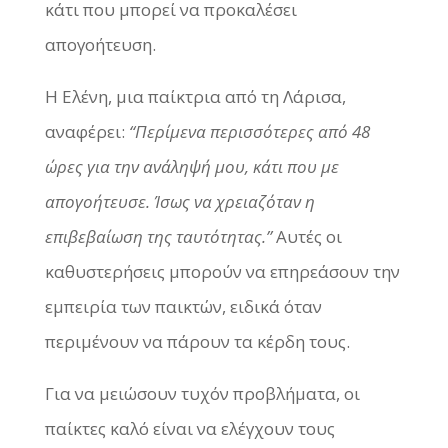
κάτι που μπορεί να προκαλέσει
απογοήτευση.
Η Ελένη, μια παίκτρια από τη Λάρισα,
αναφέρει:
“Περίμενα περισσότερες από 48
ώρες για την ανάληψή μου, κάτι που με
απογοήτευσε. Ίσως να χρειαζόταν η
επιβεβαίωση της ταυτότητας.”
Αυτές οι
καθυστερήσεις μπορούν να επηρεάσουν την
εμπειρία των παικτών, ειδικά όταν
περιμένουν να πάρουν τα κέρδη τους.
Για να μειώσουν τυχόν προβλήματα, οι
παίκτες καλό είναι να ελέγχουν τους