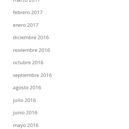
febrero 2017
enero 2017
diciembre 2016
noviembre 2016
octubre 2016
septiembre 2016
agosto 2016
julio 2016
junio 2016
mayo 2016