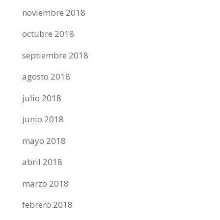
noviembre 2018
octubre 2018
septiembre 2018
agosto 2018
julio 2018
junio 2018
mayo 2018
abril 2018
marzo 2018
febrero 2018