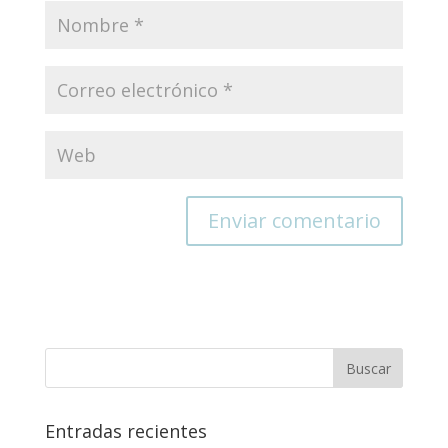
Entradas recientes