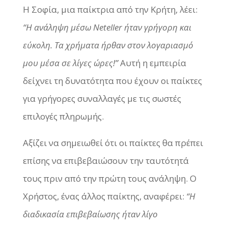
Η Σοφία, μια παίκτρια από την Κρήτη, λέει:
“Η ανάληψη μέσω Neteller ήταν γρήγορη και
εύκολη. Τα χρήματα ήρθαν στον λογαριασμό
μου μέσα σε λίγες ώρες!”
Αυτή η εμπειρία
δείχνει τη δυνατότητα που έχουν οι παίκτες
για γρήγορες συναλλαγές με τις σωστές
επιλογές πληρωμής.
Αξίζει να σημειωθεί ότι οι παίκτες θα πρέπει
επίσης να επιβεβαιώσουν την ταυτότητά
τους πριν από την πρώτη τους ανάληψη. Ο
Χρήστος, ένας άλλος παίκτης, αναφέρει:
“Η
διαδικασία επιβεβαίωσης ήταν λίγο