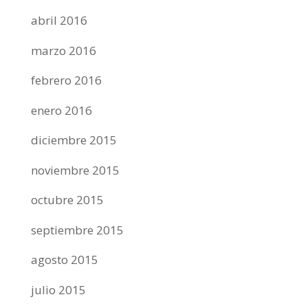
abril 2016
marzo 2016
febrero 2016
enero 2016
diciembre 2015
noviembre 2015
octubre 2015
septiembre 2015
agosto 2015
julio 2015