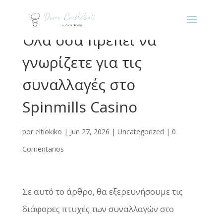
Όλα όσα πρέπει να
γνωρίζετε για τις
συναλλαγές στο
Spinmills Casino
por
eltiokiko
|
Jun 27, 2026
|
Uncategorized
|
0
Comentarios
Σε αυτό το άρθρο, θα εξερευνήσουμε τις
διάφορες πτυχές των συναλλαγών στο