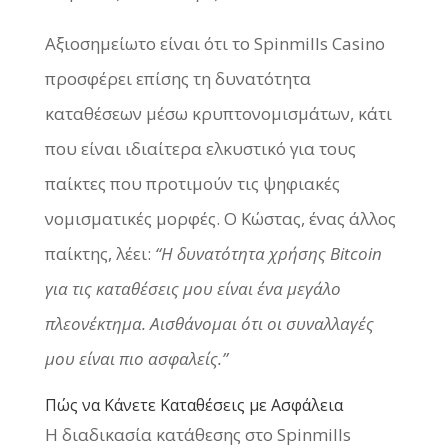
Αξιοσημείωτο είναι ότι το Spinmills Casino
προσφέρει επίσης τη δυνατότητα
καταθέσεων μέσω κρυπτονομισμάτων, κάτι
που είναι ιδιαίτερα ελκυστικό για τους
παίκτες που προτιμούν τις ψηφιακές
νομισματικές μορφές. Ο Κώστας, ένας άλλος
παίκτης, λέει:
“Η δυνατότητα χρήσης Bitcoin
για τις καταθέσεις μου είναι ένα μεγάλο
πλεονέκτημα. Αισθάνομαι ότι οι συναλλαγές
μου είναι πιο ασφαλείς.”
Πώς να Κάνετε Καταθέσεις με Ασφάλεια
Η διαδικασία κατάθεσης στο Spinmills