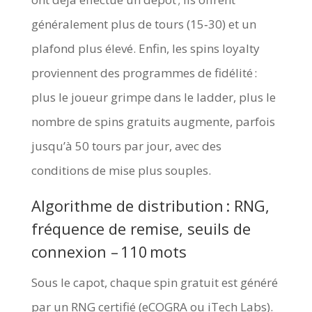
généralement plus de tours (15‑30) et un
plafond plus élevé. Enfin, les spins loyalty
proviennent des programmes de fidélité :
plus le joueur grimpe dans le ladder, plus le
nombre de spins gratuits augmente, parfois
jusqu’à 50 tours par jour, avec des
conditions de mise plus souples.
Algorithme de distribution : RNG,
fréquence de remise, seuils de
connexion – 110 mots
Sous le capot, chaque spin gratuit est généré
par un RNG certifié (eCOGRA ou iTech Labs).