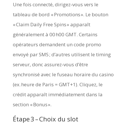
Une fois connecté, dirigez‑vous vers le
tableau de bord « Promotions ». Le bouton
« Claim Daily Free Spins » apparaît
généralement à 00 h00 GMT. Certains
opérateurs demandent un code promo
envoyé par SMS ; d’autres utilisent le timing
serveur, donc assurez‑vous d’être
synchronisé avec le fuseau horaire du casino
(ex. heure de Paris = GMT+1). Cliquez, le
crédit apparaît immédiatement dans la
section « Bonus ».
Étape 3 – Choix du slot