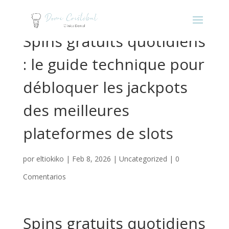
Spins gratuits quotidiens
: le guide technique pour
débloquer les jackpots
des meilleures
plateformes de slots
por
eltiokiko
|
Feb 8, 2026
|
Uncategorized
|
0
Comentarios
Spins gratuits quotidiens