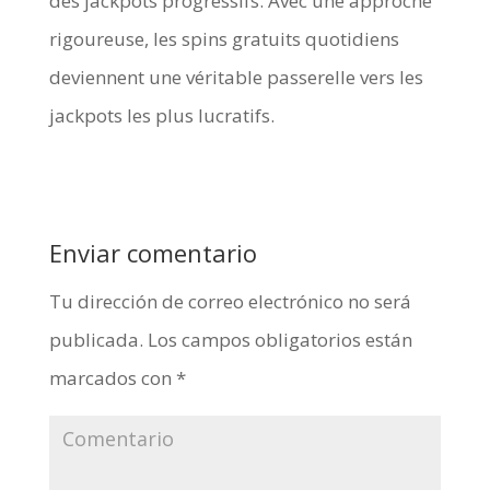
des jackpots progressifs. Avec une approche
rigoureuse, les spins gratuits quotidiens
deviennent une véritable passerelle vers les
jackpots les plus lucratifs.
Enviar comentario
Tu dirección de correo electrónico no será
publicada.
Los campos obligatorios están
marcados con
*