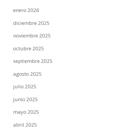
enero 2026
diciembre 2025
noviembre 2025
octubre 2025
septiembre 2025
agosto 2025
julio 2025
junio 2025
mayo 2025
abril 2025