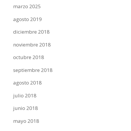
marzo 2025
agosto 2019
diciembre 2018
noviembre 2018
octubre 2018
septiembre 2018
agosto 2018
julio 2018
junio 2018
mayo 2018