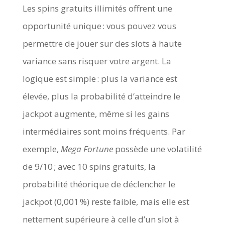
Les spins gratuits illimités offrent une
opportunité unique : vous pouvez vous
permettre de jouer sur des slots à haute
variance sans risquer votre argent. La
logique est simple : plus la variance est
élevée, plus la probabilité d’atteindre le
jackpot augmente, même si les gains
intermédiaires sont moins fréquents. Par
exemple,
Mega Fortune
possède une volatilité
de 9/10 ; avec 10 spins gratuits, la
probabilité théorique de déclencher le
jackpot (0,001 %) reste faible, mais elle est
nettement supérieure à celle d’un slot à