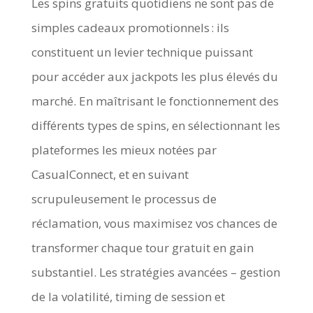
Les spins gratuits quotidiens ne sont pas de
simples cadeaux promotionnels : ils
constituent un levier technique puissant
pour accéder aux jackpots les plus élevés du
marché. En maîtrisant le fonctionnement des
différents types de spins, en sélectionnant les
plateformes les mieux notées par
CasualConnect, et en suivant
scrupuleusement le processus de
réclamation, vous maximisez vos chances de
transformer chaque tour gratuit en gain
substantiel. Les stratégies avancées – gestion
de la volatilité, timing de session et