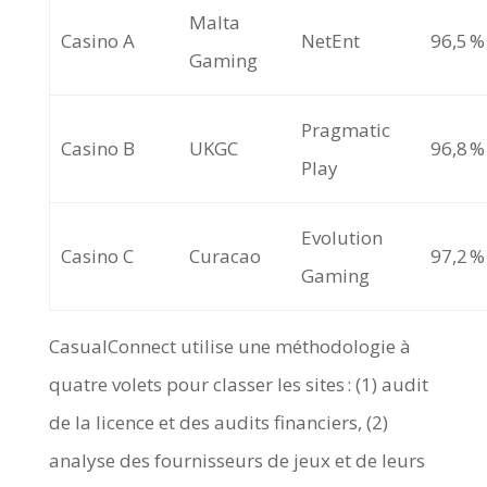
Malta
Casino A
NetEnt
96,5 %
Gaming
Pragmatic
Casino B
UKGC
96,8 %
Play
Evolution
Casino C
Curacao
97,2 %
Gaming
CasualConnect utilise une méthodologie à
quatre volets pour classer les sites : (1) audit
de la licence et des audits financiers, (2)
analyse des fournisseurs de jeux et de leurs