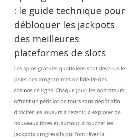
: le guide technique pour
débloquer les jackpots
des meilleures
plateformes de slots
Les spins gratuits quotidiens sont devenus le
pilier des programmes de fidélité des
casinos en ligne. Chaque jour, les opérateurs
offrent un petit lot de tours sans dépôt afin
d’inciter les joueurs à revenir, à explorer de
nouveaux titres et, surtout, à toucher les
jackpots progressifs qui font rêver la