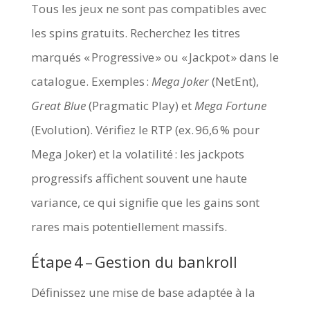
Tous les jeux ne sont pas compatibles avec
les spins gratuits. Recherchez les titres
marqués « Progressive » ou « Jackpot » dans le
catalogue. Exemples :
Mega Joker
(NetEnt),
Great Blue
(Pragmatic Play) et
Mega Fortune
(Evolution). Vérifiez le RTP (ex. 96,6 % pour
Mega Joker) et la volatilité : les jackpots
progressifs affichent souvent une haute
variance, ce qui signifie que les gains sont
rares mais potentiellement massifs.
Étape 4 – Gestion du bankroll
Définissez une mise de base adaptée à la