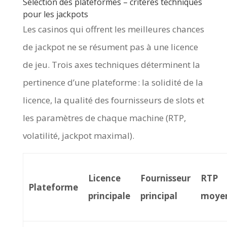
Sélection des plateformes – critères techniques
pour les jackpots
Les casinos qui offrent les meilleures chances
de jackpot ne se résument pas à une licence
de jeu. Trois axes techniques déterminent la
pertinence d’une plateforme : la solidité de la
licence, la qualité des fournisseurs de slots et
les paramètres de chaque machine (RTP,
volatilité, jackpot maximal).
Licence
Fournisseur
RTP
Plateforme
principale
principal
moye