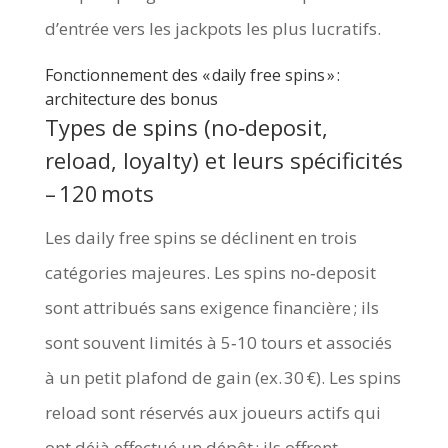
d’entrée vers les jackpots les plus lucratifs.
Fonctionnement des « daily free spins » :
architecture des bonus
Types de spins (no‑deposit,
reload, loyalty) et leurs spécificités
– 120 mots
Les daily free spins se déclinent en trois
catégories majeures. Les spins no‑deposit
sont attribués sans exigence financière ; ils
sont souvent limités à 5‑10 tours et associés
à un petit plafond de gain (ex. 30 €). Les spins
reload sont réservés aux joueurs actifs qui
ont déjà effectué un dépôt ; ils offrent