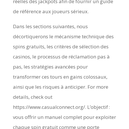
réelles des jackpots afin de fournir un guide
de référence aux joueurs sérieux.
Dans les sections suivantes, nous
décortiquerons le mécanisme technique des
spins gratuits, les critères de sélection des
casinos, le processus de réclamation pas à
pas, les stratégies avancées pour
transformer ces tours en gains colossaux,
ainsi que les risques à anticiper. For more
details, check out
https://www.casualconnect.org/. L’objectif :
vous offrir un manuel complet pour exploiter
chaque spin gratuit comme une porte