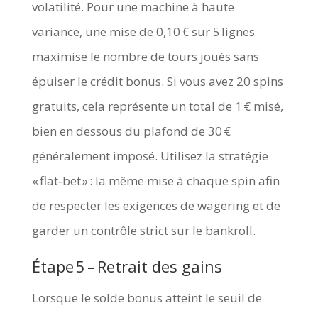
volatilité. Pour une machine à haute
variance, une mise de 0,10 € sur 5 lignes
maximise le nombre de tours joués sans
épuiser le crédit bonus. Si vous avez 20 spins
gratuits, cela représente un total de 1 € misé,
bien en dessous du plafond de 30 €
généralement imposé. Utilisez la stratégie
« flat‑bet » : la même mise à chaque spin afin
de respecter les exigences de wagering et de
garder un contrôle strict sur le bankroll.
Étape 5 – Retrait des gains
Lorsque le solde bonus atteint le seuil de