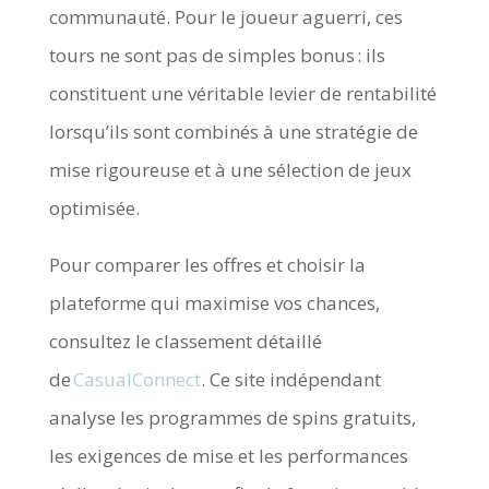
communauté. Pour le joueur aguerri, ces
tours ne sont pas de simples bonus : ils
constituent une véritable levier de rentabilité
lorsqu’ils sont combinés à une stratégie de
mise rigoureuse et à une sélection de jeux
optimisée.
Pour comparer les offres et choisir la
plateforme qui maximise vos chances,
consultez le classement détaillé
de
CasualConnect
. Ce site indépendant
analyse les programmes de spins gratuits,
les exigences de mise et les performances