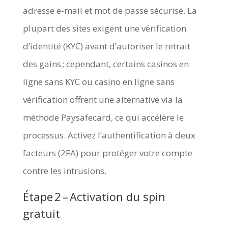
adresse e‑mail et mot de passe sécurisé. La
plupart des sites exigent une vérification
d’identité (KYC) avant d’autoriser le retrait
des gains ; cependant, certains casinos en
ligne sans KYC ou casino en ligne sans
vérification offrent une alternative via la
méthode Paysafecard, ce qui accélère le
processus. Activez l’authentification à deux
facteurs (2FA) pour protéger votre compte
contre les intrusions.
Étape 2 – Activation du spin
gratuit