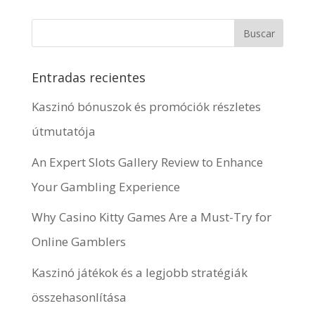
Entradas recientes
Kaszinó bónuszok és promóciók részletes
útmutatója
An Expert Slots Gallery Review to Enhance
Your Gambling Experience
Why Casino Kitty Games Are a Must-Try for
Online Gamblers
Kaszinó játékok és a legjobb stratégiák
összehasonlítása