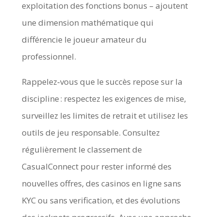
exploitation des fonctions bonus – ajoutent
une dimension mathématique qui
différencie le joueur amateur du
professionnel.
Rappelez‑vous que le succès repose sur la
discipline : respectez les exigences de mise,
surveillez les limites de retrait et utilisez les
outils de jeu responsable. Consultez
régulièrement le classement de
CasualConnect pour rester informé des
nouvelles offres, des casinos en ligne sans
KYC ou sans verification, et des évolutions