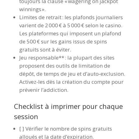
toujours la clause « wagering on jackpot
winnings ».
Limites de retrait : les plafonds journaliers
varient de 2 000 € à 5 000 € selon le casino.
Les plateformes qui imposent un plafond
de 500 € sur les gains issus de spins
gratuits sont à éviter.
Jeu responsable** : la plupart des sites
proposent des outils de limitation de
dépôt, de temps de jeu et d’auto‑exclusion.
Activez-les dès la création du compte pour
prévenir l’addiction.
Checklist à imprimer pour chaque
session
[ ] Vérifier le nombre de spins gratuits
alloués et la date d’expiration.