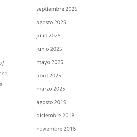
septiembre 2025
agosto 2025
julio 2025
junio 2025
mayo 2025
of
nne,
abril 2025
es
marzo 2025
agosto 2019
diciembre 2018
noviembre 2018