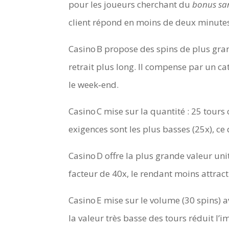
pour les joueurs cherchant du
bonus sa
client répond en moins de deux minute
Casino B propose des spins de plus gran
retrait plus long. Il compense par un c
le week‑end.
Casino C mise sur la quantité : 25 tours
exigences sont les plus basses (25x), ce
Casino D offre la plus grande valeur uni
facteur de 40x, le rendant moins attract
Casino E mise sur le volume (30 spins) 
la valeur très basse des tours réduit l’im