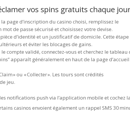
éclamer vos spins gratuits chaque jou
la page d’inscription du casino choisi, remplissez le
 mot de passe sécurisé et choisissez votre devise.
 pièce d’identité et un justificatif de domicile. Cette étape
ltérieurs et éviter les blocages de gains.
is le compte validé, connectez‑vous et cherchez le tableau
Spins” apparaît généralement en haut de la page d’accueil
laim » ou « Collecter ». Les tours sont crédités
de jeu.
les notifications push via l’application mobile et cochez l
 Certains casinos envoient également un rappel SMS 30 min