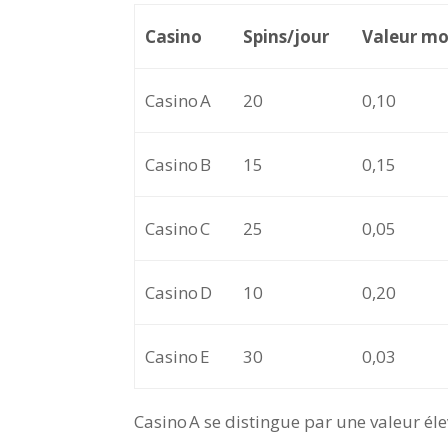
Casino
Spins/jour
Valeur mo
Casino A
20
0,10
Casino B
15
0,15
Casino C
25
0,05
Casino D
10
0,20
Casino E
30
0,03
Casino A se distingue par une valeur él