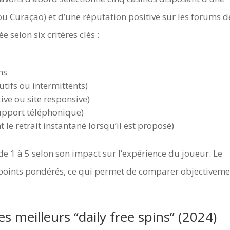
u Curaçao) et d’une réputation positive sur les forums d
 selon six critères clés :
ns
tifs ou intermittents)
ive ou site responsive)
support téléphonique)
t le retrait instantané lorsqu’il est proposé)
e 1 à 5 selon son impact sur l’expérience du joueur. Le
 points pondérés, ce qui permet de comparer objectiveme
es meilleurs “daily free spins” (2024)