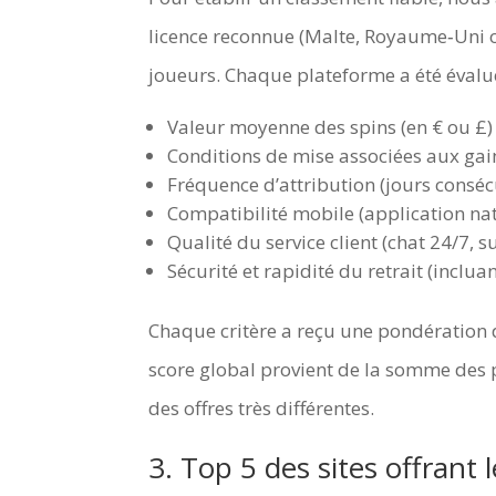
licence reconnue (Malte, Royaume‑Uni o
joueurs. Chaque plateforme a été évaluée
Valeur moyenne des spins (en € ou £)
Conditions de mise associées aux gai
Fréquence d’attribution (jours consécu
Compatibilité mobile (application nat
Qualité du service client (chat 24/7, 
Sécurité et rapidité du retrait (incluan
Chaque critère a reçu une pondération d
score global provient de la somme des
des offres très différentes.
3. Top 5 des sites offrant l