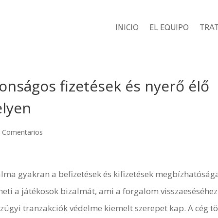
INICIO
EL EQUIPO
TRA
tonságos fizetések és nyerő élő
elyen
 Comentarios
lma gyakran a befizetések és kifizetések megbízhatóság
heti a játékosok bizalmát, ami a forgalom visszaeséséhez
nzügyi tranzakciók védelme kiemelt szerepet kap. A cég t