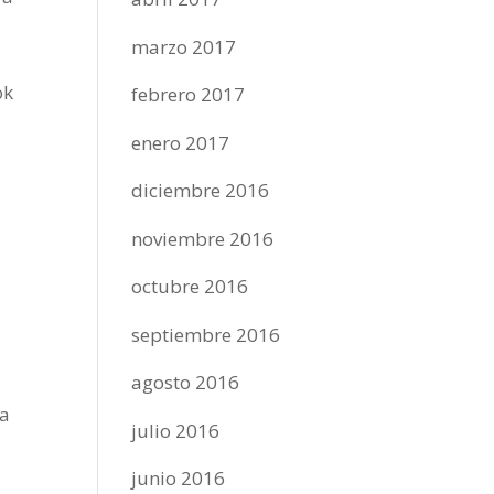
marzo 2017
ok
febrero 2017
enero 2017
diciembre 2016
noviembre 2016
octubre 2016
septiembre 2016
agosto 2016
ba
julio 2016
junio 2016