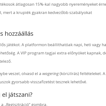
játékosok átlagosan 15%-kal nagyobb nyereményeket érn
ál, mert a krupiék gyakran kedvezőbb szabályokat
ős hozzáállás
lős játékot. A platformon beállíthatóak napi, heti vagy ha
lehetőség. A VIP program tagjai extra előnyöket kapnak, d
telező.
ybe veszel, olvasd el a
wagering
(körülírás) feltételeket. A
szok gyorsabb visszafizetést tesznek lehetővé.
 el játszani?
s a „Regisztráció” gombra.