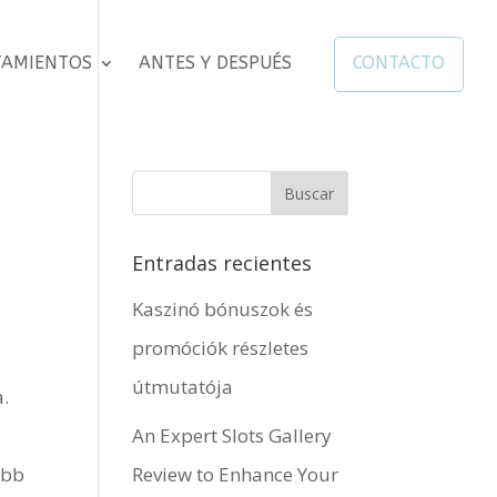
TAMIENTOS
ANTES Y DESPUÉS
CONTACTO
Entradas recientes
Kaszinó bónuszok és
promóciók részletes
útmutatója
a.
An Expert Slots Gallery
Review to Enhance Your
öbb