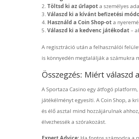
Töltsd ki az űrlapot
a személyes adat
Válaszd ki a kívánt befizetési mód
Használd a Coin Shop-ot
a nyeremén
Válaszd ki a kedvenc játékodat
– a
A regisztráció után a felhasználói felül
is könnyedén megtalálják a számukra m
Összegzés: Miért válaszd 
A Sportaza Casino egy átfogó platform, 
játékélményt egyesíti. A Coin Shop, a kr
és élő asztal mind hozzájárulnak ahho
élvezhessék a szórakozást.
Expert Advice:
Ha fontos számodra a pé