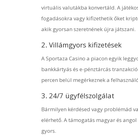
virtuális valutákba konvertáld. A játé
fogadásokra vagy kifizethetik őket kri
akik gyorsan szeretnének újra játszani.
2. Villámgyors kifizetések
A Sportaza Casino a piacon egyik leggyo
bankkártyás és e-pénztárcás tranzakció 2
percen belül megérkeznek a felhasznál
3. 24/7 ügyfélszolgálat
Bármilyen kérdésed vagy problémád van
elérhető. A támogatás magyar és angol
gyors.