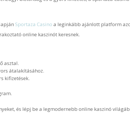
alapján
Sportaza Casino
a leginkább ajánlott platform az
rakoztató online kaszinót keresnek.
ő asztal.
ors átalakításához.
s kifizetések.
ogram.
nyeket, és lépj be a legmodernebb online kaszinó világá