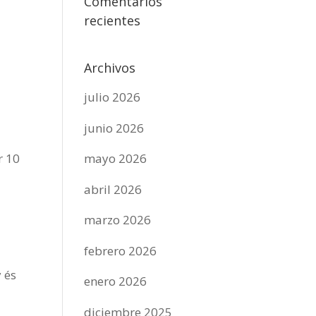
Comentarios
recientes
Archivos
julio 2026
junio 2026
r 10
mayo 2026
abril 2026
marzo 2026
febrero 2026
 és
enero 2026
diciembre 2025