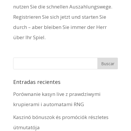
nutzen Sie die schnellen Auszahlungswege.
Registrieren Sie sich jetzt und starten Sie
durch – aber bleiben Sie immer der Herr
über Ihr Spiel.
Entradas recientes
Porównanie kasyn live z prawdziwymi
krupierami i automatami RNG
Kaszinó bónuszok és promóciók részletes
útmutatója