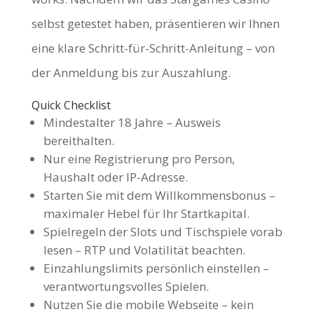
selbst getestet haben, präsentieren wir Ihnen
eine klare Schritt-für-Schritt-Anleitung – von
der Anmeldung bis zur Auszahlung.
Quick Checklist
Mindestalter 18 Jahre – Ausweis
bereithalten.
Nur eine Registrierung pro Person,
Haushalt oder IP-Adresse.
Starten Sie mit dem Willkommensbonus –
maximaler Hebel für Ihr Startkapital.
Spielregeln der Slots und Tischspiele vorab
lesen – RTP und Volatilität beachten.
Einzahlungslimits persönlich einstellen –
verantwortungsvolles Spielen.
Nutzen Sie die mobile Webseite – kein