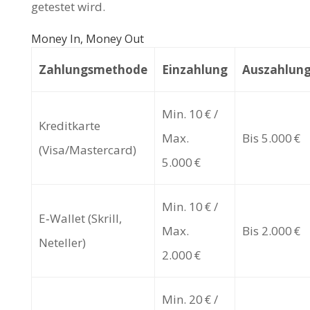
getestet wird.
Money In, Money Out
Zahlungsmethode
Einzahlung
Auszahlun
Min. 10 € /
Kreditkarte
Max.
Bis 5.000 €
(Visa/Mastercard)
5.000 €
Min. 10 € /
E‑Wallet (Skrill,
Max.
Bis 2.000 €
Neteller)
2.000 €
Min. 20 € /