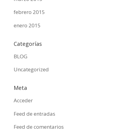
febrero 2015
enero 2015
Categorías
BLOG
Uncategorized
Meta
Acceder
Feed de entradas
Feed de comentarios