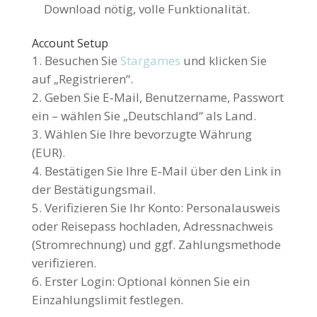
Download nötig, volle Funktionalität.
Account Setup
Besuchen Sie
Stargames
und klicken Sie
auf „Registrieren“.
Geben Sie E‑Mail, Benutzername, Passwort
ein – wählen Sie „Deutschland“ als Land.
Wählen Sie Ihre bevorzugte Währung
(EUR).
Bestätigen Sie Ihre E‑Mail über den Link in
der Bestätigungsmail.
Verifizieren Sie Ihr Konto: Personalausweis
oder Reisepass hochladen, Adressnachweis
(Stromrechnung) und ggf. Zahlungsmethode
verifizieren.
Erster Login: Optional können Sie ein
Einzahlungslimit festlegen.