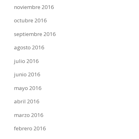
noviembre 2016
octubre 2016
septiembre 2016
agosto 2016
julio 2016
junio 2016
mayo 2016
abril 2016
marzo 2016
febrero 2016