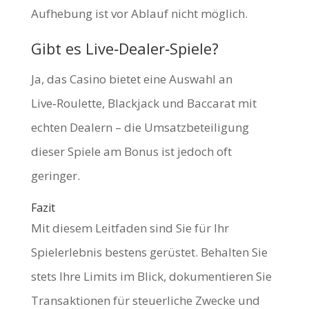
Aufhebung ist vor Ablauf nicht möglich.
Gibt es Live‑Dealer‑Spiele?
Ja, das Casino bietet eine Auswahl an
Live‑Roulette, Blackjack und Baccarat mit
echten Dealern – die Umsatzbeteiligung
dieser Spiele am Bonus ist jedoch oft
geringer.
Fazit
Mit diesem Leitfaden sind Sie für Ihr
Spielerlebnis bestens gerüstet. Behalten Sie
stets Ihre Limits im Blick, dokumentieren Sie
Transaktionen für steuerliche Zwecke und