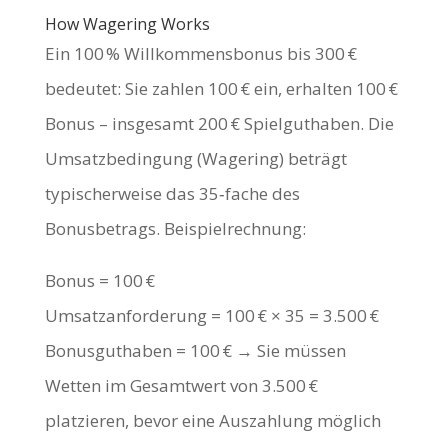
How Wagering Works
Ein 100 % Willkommensbonus bis 300 €
bedeutet: Sie zahlen 100 € ein, erhalten 100 €
Bonus – insgesamt 200 € Spielguthaben. Die
Umsatzbedingung (Wagering) beträgt
typischerweise das 35‑fache des
Bonusbetrags. Beispielrechnung:
Bonus = 100 €
Umsatzanforderung = 100 € × 35 = 3.500 €
Bonusguthaben = 100 € → Sie müssen
Wetten im Gesamtwert von 3.500 €
platzieren, bevor eine Auszahlung möglich