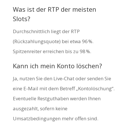
Was ist der RTP der meisten
Slots?
Durchschnittlich liegt der RTP
(Rückzahlungsquote) bei etwa 96 %.
Spitzenreiter erreichen bis zu 98 %.
Kann ich mein Konto löschen?
Ja, nutzen Sie den Live‑Chat oder senden Sie
eine E‑Mail mit dem Betreff „Kontolöschung“.
Eventuelle Restguthaben werden Ihnen
ausgezahlt, sofern keine
Umsatzbedingungen mehr offen sind.