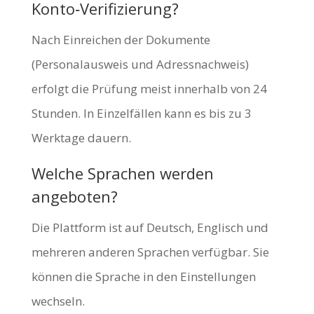
Konto‑Verifizierung?
Nach Einreichen der Dokumente
(Personalausweis und Adressnachweis)
erfolgt die Prüfung meist innerhalb von 24
Stunden. In Einzelfällen kann es bis zu 3
Werktage dauern.
Welche Sprachen werden
angeboten?
Die Plattform ist auf Deutsch, Englisch und
mehreren anderen Sprachen verfügbar. Sie
können die Sprache in den Einstellungen
wechseln.