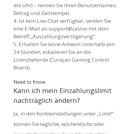
die Uhr) – nennen Sie Ihren Benutzernamen,
Betrag und Zeitstempel.
Ist kein Live‑Chat verfügbar, senden Sie
eine E‑Mail an support@casino mit dem
Betreff „Auszahlungsverzögerung“.
Erhalten Sie keine Antwort innerhalb von
24 Stunden, eskalieren Sie an die
Lizenzbehörde (Curaçao Gaming Control
Board).
Need to Know
Kann ich mein Einzahlungslimit
nachträglich ändern?
Ja, in den Kontoeinstellungen unter „Limit“
können Sie tägliche, wöchentliche oder