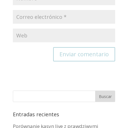
Entradas recientes
Porównanie kasyn live z prawdziwymi