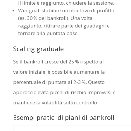
il limite è raggiunto, chiudere la sessione.
Win‑goal: stabilire un obiettivo di profitto
(es. 30 % del bankroll). Una volta
raggiunto, ritirare parte dei guadagni e
tornare alla puntata base.
Scaling graduale
Se il bankroll cresce del 25 % rispetto al
valore iniziale, è possibile aumentare la
percentuale di puntata al 2‑3 %. Questo
approccio evita picchi di rischio improvvisi e
mantiene la volatilità sotto controllo.
Esempi pratici di piani di bankroll