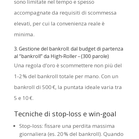
sono limitate nel tempo e spesso
accompagnate da requisiti di scommessa
elevati, per cui la convenienza reale è
minima.
3. Gestione del bankroll: dal budget di partenza
al “bankroll” da High‑Roller – (300 parole)
Una regola d’oro è scommettere non più del
1‑2 % del bankroll totale per mano. Con un
bankroll di 500 €, la puntata ideale varia tra
5 e 10 €.
Tecniche di stop‑loss e win‑goal
Stop‑loss: fissare una perdita massima
giornaliera (es. 20 % del bankroll). Quando