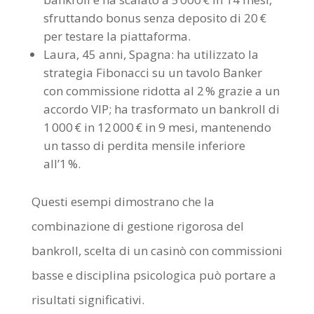
sfruttando bonus senza deposito di 20 €
per testare la piattaforma.
Laura, 45 anni, Spagna: ha utilizzato la
strategia Fibonacci su un tavolo Banker
con commissione ridotta al 2 % grazie a un
accordo VIP; ha trasformato un bankroll di
1 000 € in 12 000 € in 9 mesi, mantenendo
un tasso di perdita mensile inferiore
all’1 %.
Questi esempi dimostrano che la
combinazione di gestione rigorosa del
bankroll, scelta di un casinò con commissioni
basse e disciplina psicologica può portare a
risultati significativi.