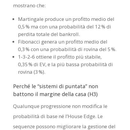
mostrano che:
Martingale produce un profitto medio del
0,5 % ma con una probabilità del 12 % di
perdita totale del bankroll.
Fibonacci genera un profitto medio del
0,3 % con una probabilità di rovina del 5 %.
1‑3‑2‑6 ottiene il profitto più stabile,
0,35 % di EV, e la più bassa probabilità di
rovina (3 %).
Perché le “sistemi di puntata” non
battono il margine della casa (H3)
Qualunque progressione non modifica le
probabilità di base né l’House Edge. Le
sequenze possono migliorare la gestione del