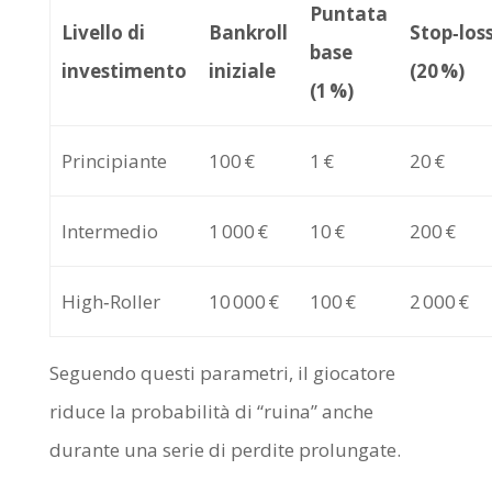
Puntata
Livello di
Bankroll
Stop‑los
base
investimento
iniziale
(20 %)
(1 %)
Principiante
100 €
1 €
20 €
Intermedio
1 000 €
10 €
200 €
High‑Roller
10 000 €
100 €
2 000 €
Seguendo questi parametri, il giocatore
riduce la probabilità di “ruina” anche
durante una serie di perdite prolungate.