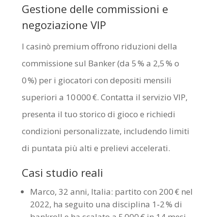
Gestione delle commissioni e
negoziazione VIP
I casinò premium offrono riduzioni della
commissione sul Banker (da 5 % a 2,5 % o
0 %) per i giocatori con depositi mensili
superiori a 10 000 €. Contatta il servizio VIP,
presenta il tuo storico di gioco e richiedi
condizioni personalizzate, includendo limiti
di puntata più alti e prelievi accelerati.
Casi studio reali
Marco, 32 anni, Italia: partito con 200 € nel
2022, ha seguito una disciplina 1‑2 % di
bankroll e ha scalato a 5 000 € in 14 mesi,