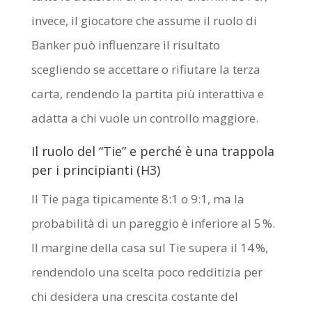
invece, il giocatore che assume il ruolo di
Banker può influenzare il risultato
scegliendo se accettare o rifiutare la terza
carta, rendendo la partita più interattiva e
adatta a chi vuole un controllo maggiore.
Il ruolo del “Tie” e perché è una trappola
per i principianti (H3)
Il Tie paga tipicamente 8:1 o 9:1, ma la
probabilità di un pareggio è inferiore al 5 %.
Il margine della casa sul Tie supera il 14 %,
rendendolo una scelta poco redditizia per
chi desidera una crescita costante del