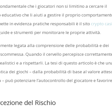
ndamentale che i giocatori non si limitino a cercare il
educativo che li aiuti a gestire il proprio comportament
tte in evidenza pratiche responsabili è il sito
crypto cas
 guide e strumenti per monitorare le proprie attività.
tamente legata alla comprensione delle probabilità e dei
i scommessa. Quando il cervello percepisce correttamente
ealistici e a rispettarli. La tesi di questo articolo è che un
a dei giochi – dalla probabilità di base al valore attes
a – può potenziare l’autocontrollo del giocatore e favorir
rcezione del Rischio