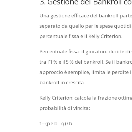
3. Gestione del Bankroll 
Una gestione efficace del bankroll parte
separato da quello per le spese quotid
percentuale fissa e il Kelly Criterion.
Percentuale fissa: il giocatore decide 
tra l’1 % e il 5 % del bankroll. Se il ban
approccio è semplice, limita le perdite 
bankroll in crescita.
Kelly Criterion: calcola la frazione otti
probabilità di vincita:
f = (p × b – q) / b