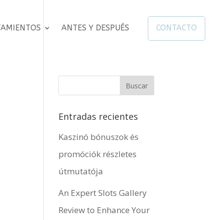
TAMIENTOS
ANTES Y DESPUÉS
CONTACTO
Entradas recientes
Kaszinó bónuszok és
promóciók részletes
útmutatója
An Expert Slots Gallery
Review to Enhance Your