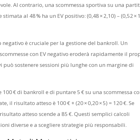
evole. Al contrario, una scommessa sportiva su una partit
stimata al 48 % ha un EV positivo: (0,48 × 2,10) – (0,52 × 1
 negativo è cruciale per la gestione del bankroll. Un
e scommesse con EV negativo eroderà rapidamente il pro
ivi può sostenere sessioni più lunghe con un margine di
e 100 € di bankroll e di puntare 5 € su una scommessa c
, il risultato atteso è 100 € + (20 × 0,20 × 5) = 120 €. Se
 risultato atteso scende a 85 €. Questi semplici calcoli
ioni diverse e a scegliere strategie più responsabili.