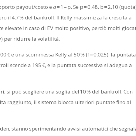
apporto payout/costo e
q
= 1 – p. Se p = 0,48, b = 2,10 (quota
vero il 4,7 % del bankroll. Il Kelly massimizza la crescita a
elevate in caso di EV molto positivo, perciò molti gioca
 per ridurre la volatilità.
0 € e una scommessa Kelly al 50 % (f = 0,025), la puntat
roll scende a 195 €, e la puntata successiva si adegua a
ri, si può scegliere una soglia del 10 % del bankroll. Con
olta raggiunto, il sistema blocca ulteriori puntate fino al
ssden, stanno sperimentando avvisi automatici che segna