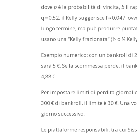
dove
p
è la probabilità di vincita,
b
il r
q = 0,52, il Kelly suggerisce f ≈ 0,047, ov
lungo termine, ma può produrre puntate 
usano una “Kelly frazionata” (½ o ¼ Kelly)
Esempio numerico: con un bankroll di 20
sarà 5 €. Se la scommessa perde, il bank
4,88 €.
Per impostare limiti di perdita giornalie
300 € di bankroll, il limite è 30 €. Una v
giorno successivo.
Le piattaforme responsabili, tra cui Si