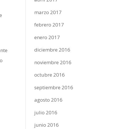
marzo 2017
e
febrero 2017
enero 2017
diciembre 2016
ente
to
noviembre 2016
octubre 2016
septiembre 2016
agosto 2016
julio 2016
junio 2016