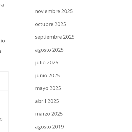
ra
noviembre 2025
octubre 2025
septiembre 2025
cio
agosto 2025
a
julio 2025
junio 2025
mayo 2025
abril 2025
marzo 2025
lo
agosto 2019