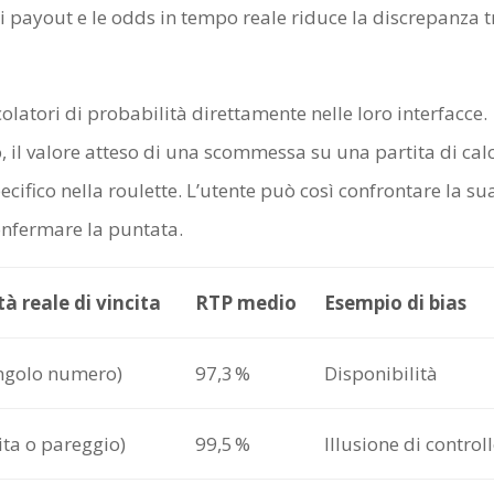
di payout e le odds in tempo reale riduce la discrepanza t
olatori di probabilità direttamente nelle loro interfacce.
il valore atteso di una scommessa su una partita di cal
ecifico nella roulette. L’utente può così confrontare la su
confermare la puntata.
tà reale di vincita
RTP medio
Esempio di bias
ingolo numero)
97,3 %
Disponibilità
ita o pareggio)
99,5 %
Illusione di control