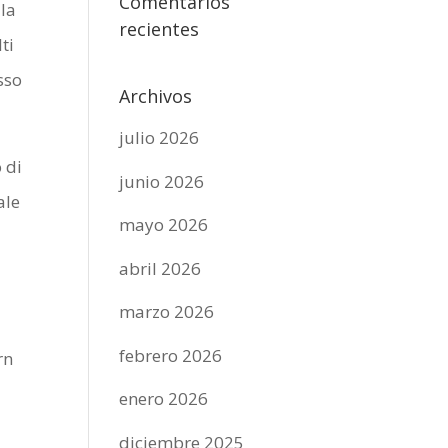
Comentarios
lla
recientes
ti
sso
Archivos
julio 2026
o di
junio 2026
ale
mayo 2026
abril 2026
marzo 2026
febrero 2026
rn
enero 2026
diciembre 2025