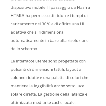
dispositivo mobile. Il passaggio da Flash a
HTML5 ha permesso di ridurre i tempi di
caricamento del 30 % e di offrire una UI
adattiva che si ridimensiona
automaticamente in base alla risoluzione
dello schermo.
Le interfacce utente sono progettate con
pulsanti di dimensioni tattili, layout a
colonne ridotte e una palette di colori che
mantiene la leggibilità anche sotto luce
solare diretta. La gestione della latenza è
ottimizzata mediante cache locale,