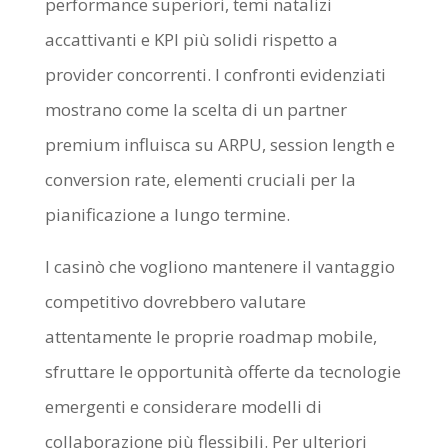
performance superiori, temi natalizi
accattivanti e KPI più solidi rispetto a
provider concorrenti. I confronti evidenziati
mostrano come la scelta di un partner
premium influisca su ARPU, session length e
conversion rate, elementi cruciali per la
pianificazione a lungo termine.
I casinò che vogliono mantenere il vantaggio
competitivo dovrebbero valutare
attentamente le proprie roadmap mobile,
sfruttare le opportunità offerte da tecnologie
emergenti e considerare modelli di
collaborazione più flessibili. Per ulteriori