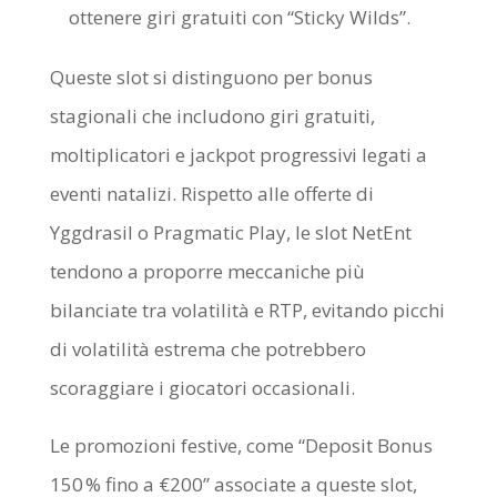
ottenere giri gratuiti con “Sticky Wilds”.
Queste slot si distinguono per bonus
stagionali che includono giri gratuiti,
moltiplicatori e jackpot progressivi legati a
eventi natalizi. Rispetto alle offerte di
Yggdrasil o Pragmatic Play, le slot NetEnt
tendono a proporre meccaniche più
bilanciate tra volatilità e RTP, evitando picchi
di volatilità estrema che potrebbero
scoraggiare i giocatori occasionali.
Le promozioni festive, come “Deposit Bonus
150 % fino a €200” associate a queste slot,