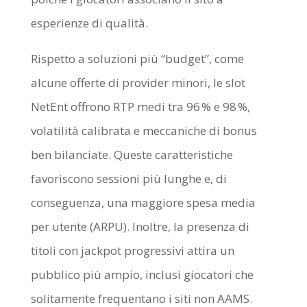
esperienze di qualità.
Rispetto a soluzioni più “budget”, come
alcune offerte di provider minori, le slot
NetEnt offrono RTP medi tra 96 % e 98 %,
volatilità calibrata e meccaniche di bonus
ben bilanciate. Queste caratteristiche
favoriscono sessioni più lunghe e, di
conseguenza, una maggiore spesa media
per utente (ARPU). Inoltre, la presenza di
titoli con jackpot progressivi attira un
pubblico più ampio, inclusi giocatori che
solitamente frequentano i siti non AAMS.