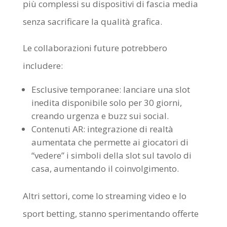
più complessi su dispositivi di fascia media
senza sacrificare la qualità grafica.
Le collaborazioni future potrebbero
includere:
Esclusive temporanee: lanciare una slot
inedita disponibile solo per 30 giorni,
creando urgenza e buzz sui social.
Contenuti AR: integrazione di realtà
aumentata che permette ai giocatori di
“vedere” i simboli della slot sul tavolo di
casa, aumentando il coinvolgimento.
Altri settori, come lo streaming video e lo
sport betting, stanno sperimentando offerte