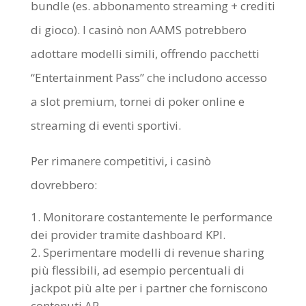
bundle (es. abbonamento streaming + crediti
di gioco). I casinò non AAMS potrebbero
adottare modelli simili, offrendo pacchetti
“Entertainment Pass” che includono accesso
a slot premium, tornei di poker online e
streaming di eventi sportivi.
Per rimanere competitivi, i casinò
dovrebbero:
Monitorare costantemente le performance
dei provider tramite dashboard KPI.
Sperimentare modelli di revenue sharing
più flessibili, ad esempio percentuali di
jackpot più alte per i partner che forniscono
contenuti AR.