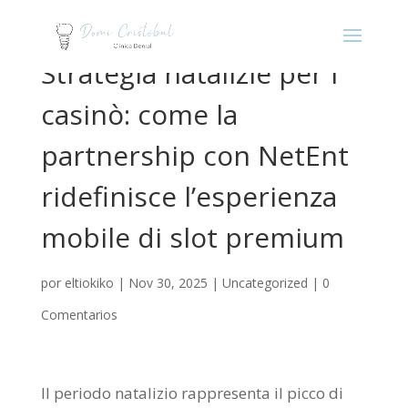
Strategia natalizie per i
casinò: come la
partnership con NetEnt
ridefinisce l’esperienza
mobile di slot premium
por
eltiokiko
|
Nov 30, 2025
|
Uncategorized
|
0
Comentarios
Il periodo natalizio rappresenta il picco di