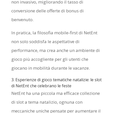
non invasivo, migliorando il tasso di
conversione delle offerte di bonus di
benvenuto.
In pratica, la filosofia mobile‑first di NetEnt
non solo soddisfa le aspettative di
performance, ma crea anche un ambiente di
gioco più accogliente per gli utenti che
giocano in mobilità durante le vacanze.
3. Esperienze di gioco tematiche natalizie: le slot
di NetEnt che celebrano le feste
NetEnt ha una piccola ma efficace collezione
di slot a tema natalizio, ognuna con
meccaniche uniche pensate per aumentare il