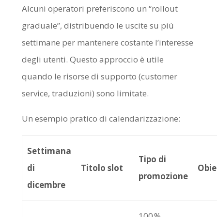
Alcuni operatori preferiscono un “rollout
graduale”, distribuendo le uscite su più
settimane per mantenere costante l’interesse
degli utenti. Questo approccio è utile
quando le risorse di supporto (customer
service, traduzioni) sono limitate.
Un esempio pratico di calendarizzazione:
Settimana
Tipo di
di
Titolo slot
Obie
promozione
dicembre
100 %