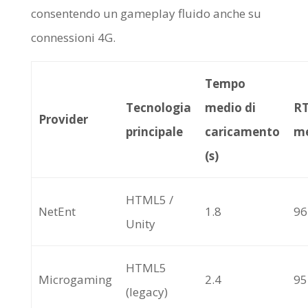
consentendo un gameplay fluido anche su
connessioni 4G.
Tempo
Tecnologia
medio di
R
Provider
principale
caricamento
m
(s)
HTML5 /
NetEnt
1.8
96
Unity
HTML5
Microgaming
2.4
95
(legacy)