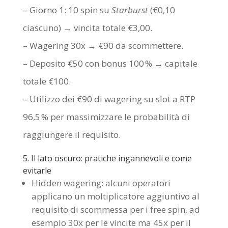
– Giorno 1: 10 spin su
Starburst
(€0,10
ciascuno) → vincita totale €3,00.
– Wagering 30x → €90 da scommettere.
– Deposito €50 con bonus 100 % → capitale
totale €100.
– Utilizzo dei €90 di wagering su slot a RTP
96,5 % per massimizzare le probabilità di
raggiungere il requisito.
5. Il lato oscuro: pratiche ingannevoli e come
evitarle
Hidden wagering: alcuni operatori
applicano un moltiplicatore aggiuntivo al
requisito di scommessa per i free spin, ad
esempio 30x per le vincite ma 45x per il