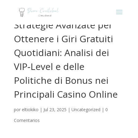
Strategie Avanzate per
Ottenere i Giri Gratuiti
Quotidiani: Analisi dei
VIP‑Level e delle
Politiche di Bonus nei
Principali Casino Online
por
eltiokiko
|
Jul 23, 2025
|
Uncategorized
|
0
Comentarios