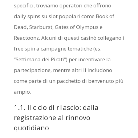
specifici, troviamo operatori che offrono
daily spins su slot popolari come Book of
Dead, Starburst, Gates of Olympus e
Reactoonz. Alcuni di questi casinò collegano i
free spin a campagne tematiche (es.
“Settimana dei Pirati”) per incentivare la
partecipazione, mentre altri li includono
come parte di un pacchetto di benvenuto più
ampio.
1.1. Il ciclo di rilascio: dalla
registrazione al rinnovo
quotidiano