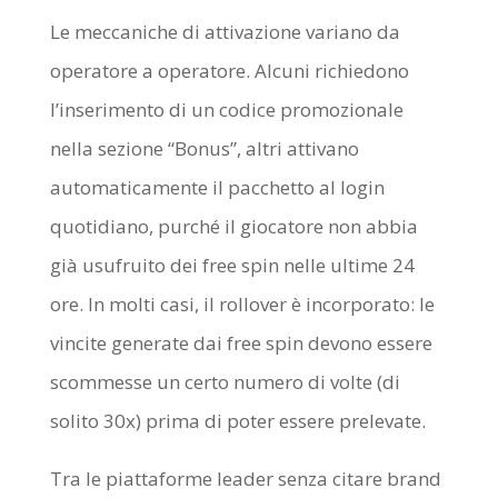
Le meccaniche di attivazione variano da
operatore a operatore. Alcuni richiedono
l’inserimento di un codice promozionale
nella sezione “Bonus”, altri attivano
automaticamente il pacchetto al login
quotidiano, purché il giocatore non abbia
già usufruito dei free spin nelle ultime 24
ore. In molti casi, il rollover è incorporato: le
vincite generate dai free spin devono essere
scommesse un certo numero di volte (di
solito 30x) prima di poter essere prelevate.
Tra le piattaforme leader senza citare brand