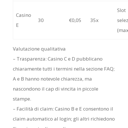
Slot
Casino
30
€0,05
35x
sele
E
(max
Valutazione qualitativa
– Trasparenza: Casino C e D pubblicano
chiaramente tutti i termini nella sezione FAQ;
A e B hanno notevole chiarezza, ma
nascondono il cap di vincita in piccole
stampe.
– Facilità di claim: Casino B e E consentono il
claim automatico al login; gli altri richiedono