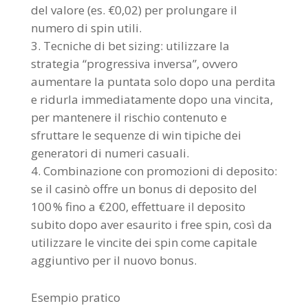
del valore (es. €0,02) per prolungare il
numero di spin utili.
Tecniche di bet sizing: utilizzare la
strategia “progressiva inversa”, ovvero
aumentare la puntata solo dopo una perdita
e ridurla immediatamente dopo una vincita,
per mantenere il rischio contenuto e
sfruttare le sequenze di win tipiche dei
generatori di numeri casuali.
Combinazione con promozioni di deposito:
se il casinò offre un bonus di deposito del
100 % fino a €200, effettuare il deposito
subito dopo aver esaurito i free spin, così da
utilizzare le vincite dei spin come capitale
aggiuntivo per il nuovo bonus.
Esempio pratico