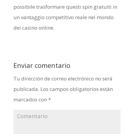
possibile trasformare questi spin gratuiti in
un vantaggio competitivo reale nel mondo
dei casino online.
Enviar comentario
Tu dirección de correo electrónico no será
publicada.
Los campos obligatorios están
marcados con
*