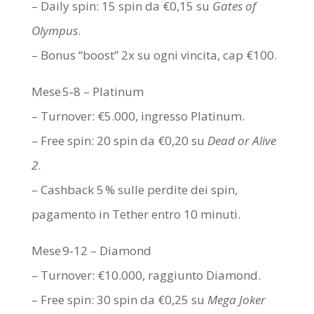
– Daily spin: 15 spin da €0,15 su
Gates of
Olympus
.
– Bonus “boost” 2x su ogni vincita, cap €100.
Mese 5‑8 – Platinum
– Turnover: €5.000, ingresso Platinum.
– Free spin: 20 spin da €0,20 su
Dead or Alive
2
.
– Cashback 5 % sulle perdite dei spin,
pagamento in Tether entro 10 minuti.
Mese 9‑12 – Diamond
– Turnover: €10.000, raggiunto Diamond.
– Free spin: 30 spin da €0,25 su
Mega Joker