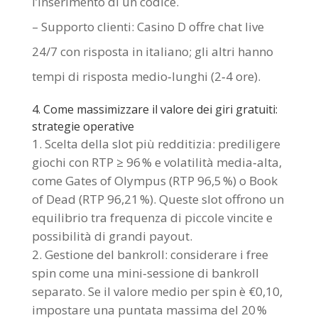
l’inserimento di un codice.
– Supporto clienti: Casino D offre chat live
24/7 con risposta in italiano; gli altri hanno
tempi di risposta medio‑lunghi (2‑4 ore).
4. Come massimizzare il valore dei giri gratuiti:
strategie operative
Scelta della slot più redditizia: prediligere
giochi con RTP ≥ 96 % e volatilità media‑alta,
come Gates of Olympus (RTP 96,5 %) o Book
of Dead (RTP 96,21 %). Queste slot offrono un
equilibrio tra frequenza di piccole vincite e
possibilità di grandi payout.
Gestione del bankroll: considerare i free
spin come una mini‑sessione di bankroll
separato. Se il valore medio per spin è €0,10,
impostare una puntata massima del 20 %