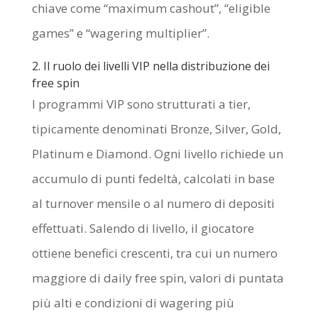
chiave come “maximum cashout”, “eligible
games” e “wagering multiplier”.
2. Il ruolo dei livelli VIP nella distribuzione dei
free spin
I programmi VIP sono strutturati a tier,
tipicamente denominati Bronze, Silver, Gold,
Platinum e Diamond. Ogni livello richiede un
accumulo di punti fedeltà, calcolati in base
al turnover mensile o al numero di depositi
effettuati. Salendo di livello, il giocatore
ottiene benefici crescenti, tra cui un numero
maggiore di daily free spin, valori di puntata
più alti e condizioni di wagering più