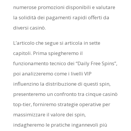
numerose promozioni disponibili e valutare
la solidità dei pagamenti rapidi offerti da
diversi casinò.
L’articolo che segue si articola in sette
capitoli. Prima spiegheremo il
funzionamento tecnico dei “Daily Free Spins”,
poi analizzeremo come i livelli VIP
influenzino la distribuzione di questi spin,
presenteremo un confronto tra cinque casinò
top‑tier, forniremo strategie operative per
massimizzare il valore dei spin,
indagheremo le pratiche ingannevoli più