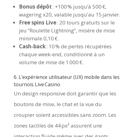
Bonus dépôt
: +100 % jusqu’à 500 €,
wagering x20, valable jusqu’au 15 janvier.
Free spins Live
: 20 tours gratuits sur le
jeu “Roulette Lightning”, misère de mise
minimale 0,10 €.
Cash‑back
: 10 % de pertes récupérées
chaque week‑end, conditionné à un
volume de mise de 1 000 €.
6. L’expérience utilisateur (UX) mobile dans les
tournois Live Casino
Un design responsive doit garantir que les
boutons de mise, le chat et la vue du
croupier soient accessibles sans zoom. Les
zones tactiles de 44 px² assurent une
interaction fluide même avec des gants