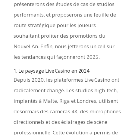
présenterons des études de cas de studios
performants, et proposerons une feuille de
route stratégique pour les joueurs
souhaitant profiter des promotions du
Nouvel An. Enfin, nous jetterons un œil sur
les tendances qui façonneront 2025.
1. Le paysage Live Casino en 2024
Depuis 2020, les plateformes Live Casino ont
radicalement changé. Les studios high‑tech,
implantés à Malte, Riga et Londres, utilisent
désormais des caméras 4K, des microphones
directionnels et des éclairages de scène
professionnelle. Cette évolution a permis de