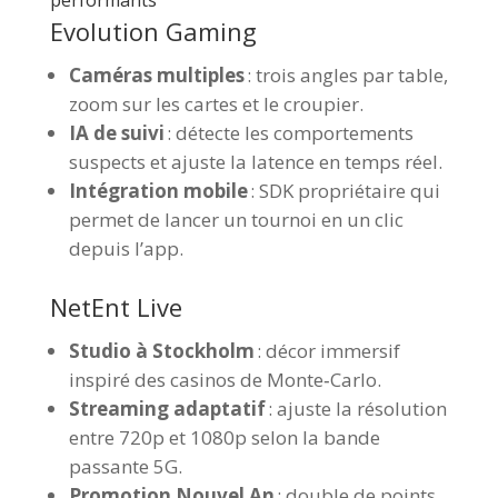
performants
Evolution Gaming
Caméras multiples
: trois angles par table,
zoom sur les cartes et le croupier.
IA de suivi
: détecte les comportements
suspects et ajuste la latence en temps réel.
Intégration mobile
: SDK propriétaire qui
permet de lancer un tournoi en un clic
depuis l’app.
NetEnt Live
Studio à Stockholm
: décor immersif
inspiré des casinos de Monte‑Carlo.
Streaming adaptatif
: ajuste la résolution
entre 720p et 1080p selon la bande
passante 5G.
Promotion Nouvel An
: double de points