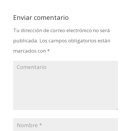
Enviar comentario
Tu dirección de correo electrónico no será
publicada.
Los campos obligatorios están
marcados con
*