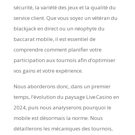
sécurité, la variété des jeux et la qualité du
service client. Que vous soyez un vétéran du
blackjack en direct ou un néophyte du
baccarat mobile, il est essentiel de
comprendre comment planifier votre
participation aux tournois afin d’optimiser
vos gains et votre expérience.
Nous aborderons donc, dans un premier
temps, l’évolution du paysage Live Casino en
2024, puis nous analyserons pourquoi le
mobile est désormais la norme. Nous
détaillerons les mécaniques des tournois,