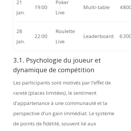
21
Poker
19:00
Multi‑table
4 800
Jan.
Live
28
Roulette
22:00
Leaderboard
6 300
Jan.
Live
3.1. Psychologie du joueur et
dynamique de compétition
Les participants sont motivés par l’effet de
rareté (places limitées), le sentiment
d’appartenance à une communauté et la
perspective d’un gain immédiat. Le système
de points de fidélité, souvent lié aux