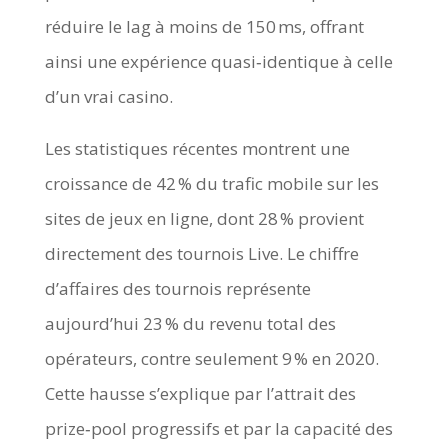
réduire le lag à moins de 150 ms, offrant
ainsi une expérience quasi‑identique à celle
d’un vrai casino.
Les statistiques récentes montrent une
croissance de 42 % du trafic mobile sur les
sites de jeux en ligne, dont 28 % provient
directement des tournois Live. Le chiffre
d’affaires des tournois représente
aujourd’hui 23 % du revenu total des
opérateurs, contre seulement 9 % en 2020.
Cette hausse s’explique par l’attrait des
prize‑pool progressifs et par la capacité des