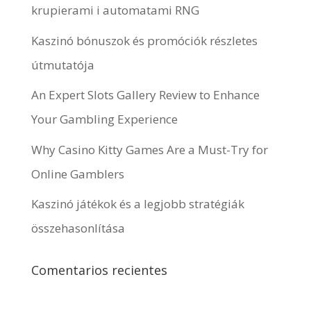
krupierami i automatami RNG
Kaszinó bónuszok és promóciók részletes
útmutatója
An Expert Slots Gallery Review to Enhance
Your Gambling Experience
Why Casino Kitty Games Are a Must-Try for
Online Gamblers
Kaszinó játékok és a legjobb stratégiák
összehasonlítása
Comentarios recientes