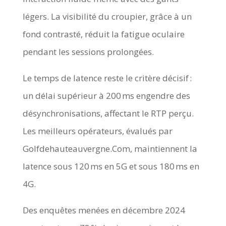
légers. La visibilité du croupier, grâce à un
fond contrasté, réduit la fatigue oculaire
pendant les sessions prolongées.
Le temps de latence reste le critère décisif :
un délai supérieur à 200 ms engendre des
désynchronisations, affectant le RTP perçu.
Les meilleurs opérateurs, évalués par
Golfdehauteauvergne.Com, maintiennent la
latence sous 120 ms en 5G et sous 180 ms en
4G.
Des enquêtes menées en décembre 2024