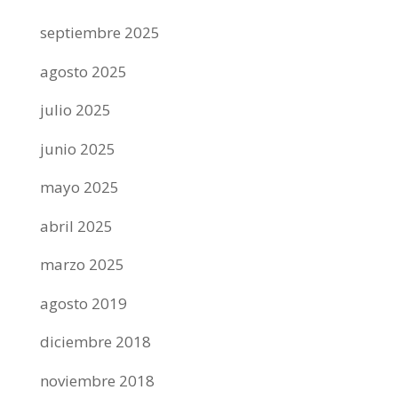
septiembre 2025
agosto 2025
julio 2025
junio 2025
mayo 2025
abril 2025
marzo 2025
agosto 2019
diciembre 2018
noviembre 2018