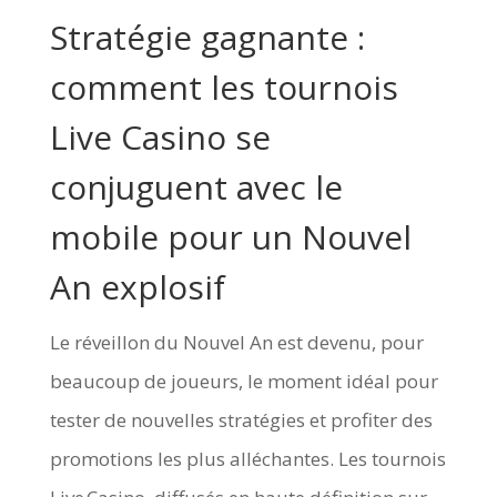
Stratégie gagnante :
comment les tournois
Live Casino se
conjuguent avec le
mobile pour un Nouvel
An explosif
Le réveillon du Nouvel An est devenu, pour
beaucoup de joueurs, le moment idéal pour
tester de nouvelles stratégies et profiter des
promotions les plus alléchantes. Les tournois