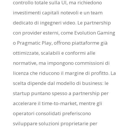
controllo totale sulla UI, ma richiedono
investimenti capitali notevoli e un team
dedicato di ingegneri video. Le partnership
con provider esterni, come Evolution Gaming
o Pragmatic Play, offrono piattaforme già
ottimizzate, scalabili e conformi alle
normative, ma impongono commissioni di
licenza che riducono il margine di profitto. La
scelta dipende dal modello di business: le
startup puntano spesso a partnership per
accelerare il time‑to‑market, mentre gli
operatori consolidati preferiscono
sviluppare soluzioni proprietarie per