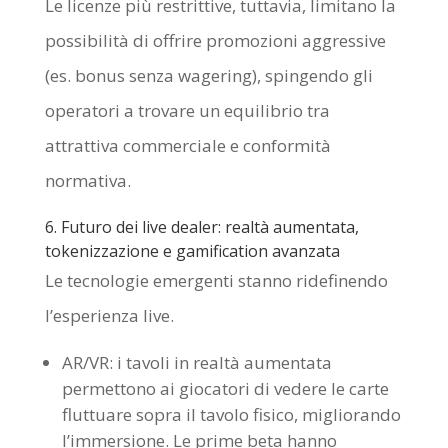
Le licenze più restrittive, tuttavia, limitano la
possibilità di offrire promozioni aggressive
(es. bonus senza wagering), spingendo gli
operatori a trovare un equilibrio tra
attrattiva commerciale e conformità
normativa.
6. Futuro dei live dealer: realtà aumentata,
tokenizzazione e gamification avanzata
Le tecnologie emergenti stanno ridefinendo
l’esperienza live.
AR/VR: i tavoli in realtà aumentata
permettono ai giocatori di vedere le carte
fluttuare sopra il tavolo fisico, migliorando
l’immersione. Le prime beta hanno