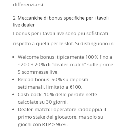
differenziarsi.
2. Meccaniche di bonus specifiche per i tavoli
live dealer
I bonus per i tavoli live sono più sofisticati
rispetto a quelli per le slot. Si distinguono in:
Welcome bonus: tipicamente 100 % fino a
€200 + 20 % di “dealer‑match” sulle prime
5 scommesse live.
Reload bonus: 50 % su depositi
settimanali, limitato a €100.
Cash‑back: 10 % delle perdite nette
calcolate su 30 giorni.
Dealer‑match: l’operatore raddoppia il
primo stake del giocatore, ma solo su
giochi con RTP ≥ 96 %.