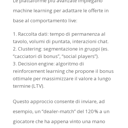
Le piattaforme più avanzate impiegano
machine learning per adattare le offerte in
base al comportamento live:
Raccolta dati: tempo di permanenza al
tavolo, volumi di puntata, interazioni chat.
Clustering: segmentazione in gruppi (es.
“cacciatori di bonus”, “social players”).
Decision engine: algoritmo di
reinforcement learning che propone il bonus
ottimale per massimizzare il valore a lungo
termine (LTV).
Questo approccio consente di inviare, ad
esempio, un “dealer‑match” del 120 % a un
giocatore che ha appena vinto una mano