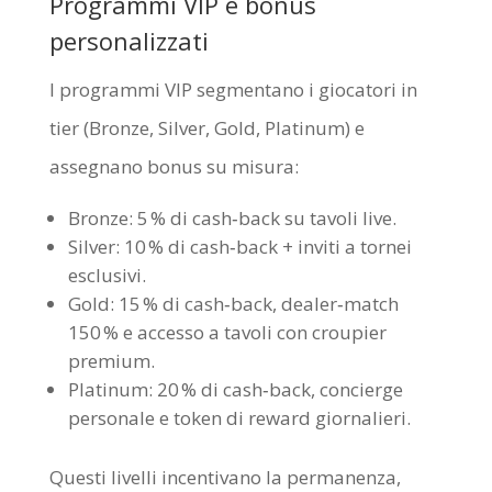
Programmi VIP e bonus
personalizzati
I programmi VIP segmentano i giocatori in
tier (Bronze, Silver, Gold, Platinum) e
assegnano bonus su misura:
Bronze: 5 % di cash‑back su tavoli live.
Silver: 10 % di cash‑back + inviti a tornei
esclusivi.
Gold: 15 % di cash‑back, dealer‑match
150 % e accesso a tavoli con croupier
premium.
Platinum: 20 % di cash‑back, concierge
personale e token di reward giornalieri.
Questi livelli incentivano la permanenza,