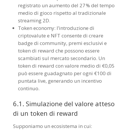
registrato un aumento del 27 % del tempo
medio di gioco rispetto al tradizionale
streaming 2D.
Token economy: l’introduzione di
criptovalute e NFT consente di creare
badge di community, premi esclusivi e
token di reward che possono essere
scambiati sul mercato secondario. Un
token di reward con valore medio di €0,05
può essere guadagnato per ogni €100 di
puntata live, generando un incentivo
continuo.
6.1. Simulazione del valore atteso
di un token di reward
Supponiamo un ecosistema in cui: