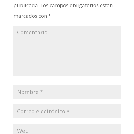
publicada.
Los campos obligatorios están
marcados con
*