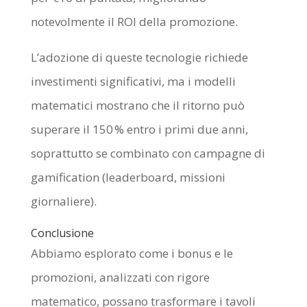
notevolmente il ROI della promozione.
L’adozione di queste tecnologie richiede
investimenti significativi, ma i modelli
matematici mostrano che il ritorno può
superare il 150 % entro i primi due anni,
soprattutto se combinato con campagne di
gamification (leaderboard, missioni
giornaliere).
Conclusione
Abbiamo esplorato come i bonus e le
promozioni, analizzati con rigore
matematico, possano trasformare i tavoli