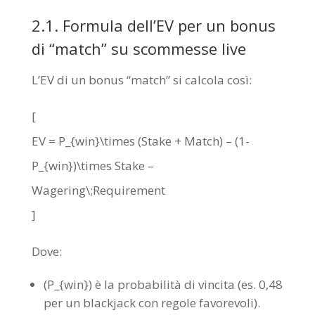
2.1. Formula dell’EV per un bonus
di “match” su scommesse live
L’EV di un bonus “match” si calcola così:
[
EV = P_{win}\times (Stake + Match) – (1-
P_{win})\times Stake –
Wagering\;Requirement
]
Dove:
(P_{win}) è la probabilità di vincita (es. 0,48
per un blackjack con regole favorevoli).