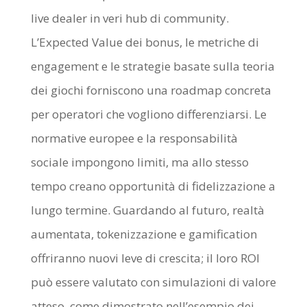
live dealer in veri hub di community.
L’Expected Value dei bonus, le metriche di
engagement e le strategie basate sulla teoria
dei giochi forniscono una roadmap concreta
per operatori che vogliono differenziarsi. Le
normative europee e la responsabilità
sociale impongono limiti, ma allo stesso
tempo creano opportunità di fidelizzazione a
lungo termine. Guardando al futuro, realtà
aumentata, tokenizzazione e gamification
offriranno nuovi leve di crescita; il loro ROI
può essere valutato con simulazioni di valore
atteso, come dimostrato nell’esempio dei