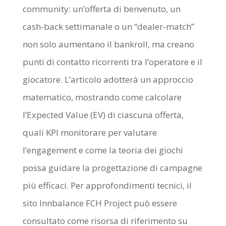
community: un’offerta di benvenuto, un
cash‑back settimanale o un “dealer‑match”
non solo aumentano il bankroll, ma creano
punti di contatto ricorrenti tra l’operatore e il
giocatore. L’articolo adotterà un approccio
matematico, mostrando come calcolare
l’Expected Value (EV) di ciascuna offerta,
quali KPI monitorare per valutare
l’engagement e come la teoria dei giochi
possa guidare la progettazione di campagne
più efficaci. Per approfondimenti tecnici, il
sito Innbalance FCH Project può essere
consultato come risorsa di riferimento su