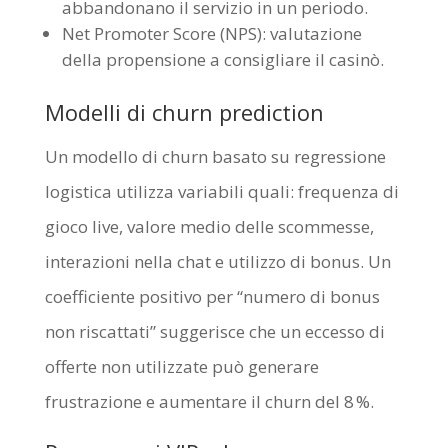
abbandonano il servizio in un periodo.
Net Promoter Score (NPS): valutazione
della propensione a consigliare il casinò.
Modelli di churn prediction
Un modello di churn basato su regressione
logistica utilizza variabili quali: frequenza di
gioco live, valore medio delle scommesse,
interazioni nella chat e utilizzo di bonus. Un
coefficiente positivo per “numero di bonus
non riscattati” suggerisce che un eccesso di
offerte non utilizzate può generare
frustrazione e aumentare il churn del 8 %.