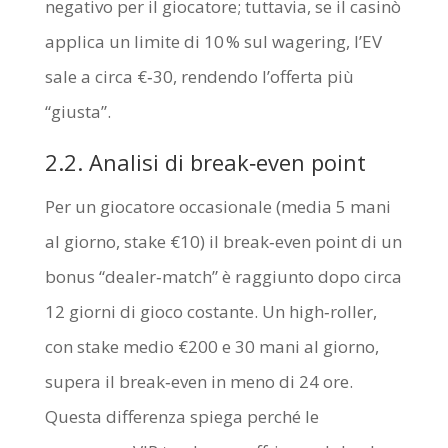
negativo per il giocatore; tuttavia, se il casinò
applica un limite di 10 % sul wagering, l’EV
sale a circa €‑30, rendendo l’offerta più
“giusta”.
2.2. Analisi di break‑even point
Per un giocatore occasionale (media 5 mani
al giorno, stake €10) il break‑even point di un
bonus “dealer‑match” è raggiunto dopo circa
12 giorni di gioco costante. Un high‑roller,
con stake medio €200 e 30 mani al giorno,
supera il break‑even in meno di 24 ore.
Questa differenza spiega perché le