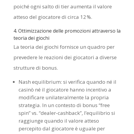
poiché ogni salto di tier aumenta il valore
atteso del giocatore di circa 12 %.
4. Ottimizzazione delle promozioni attraverso la
teoria dei giochi
La teoria dei giochi fornisce un quadro per
prevedere le reazioni dei giocatori a diverse
strutture di bonus.
Nash equilibrium: si verifica quando né il
casinò né il giocatore hanno incentivo a
modificare unilateralmente la propria
strategia. In un contesto di bonus “free
spin” vs. “dealer‑cashback”, l’equilibrio si
raggiunge quando il valore atteso
percepito dal giocatore è uguale per