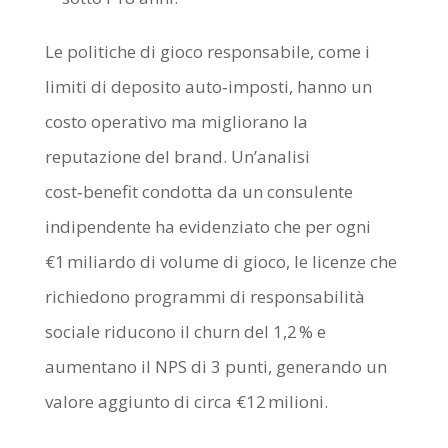
Le politiche di gioco responsabile, come i
limiti di deposito auto‑imposti, hanno un
costo operativo ma migliorano la
reputazione del brand. Un’analisi
cost‑benefit condotta da un consulente
indipendente ha evidenziato che per ogni
€1 miliardo di volume di gioco, le licenze che
richiedono programmi di responsabilità
sociale riducono il churn del 1,2 % e
aumentano il NPS di 3 punti, generando un
valore aggiunto di circa €12 milioni.