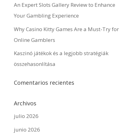
An Expert Slots Gallery Review to Enhance
Your Gambling Experience
Why Casino Kitty Games Are a Must-Try for
Online Gamblers
Kaszinó játékok és a legjobb stratégiák
összehasonlítása
Comentarios recientes
Archivos
julio 2026
junio 2026