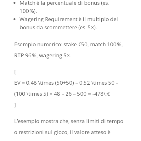
Match è la percentuale di bonus (es.
100 %).
Wagering Requirement è il multiplo del
bonus da scommettere (es. 5×).
Esempio numerico: stake €50, match 100 %,
RTP 96 %, wagering 5×.
[
EV = 0,48 \times (50+50) – 0,52 \times 50 –
(100 \times 5) = 48 – 26 – 500 = -478\;€
]
L’esempio mostra che, senza limiti di tempo
o restrizioni sul gioco, il valore atteso è