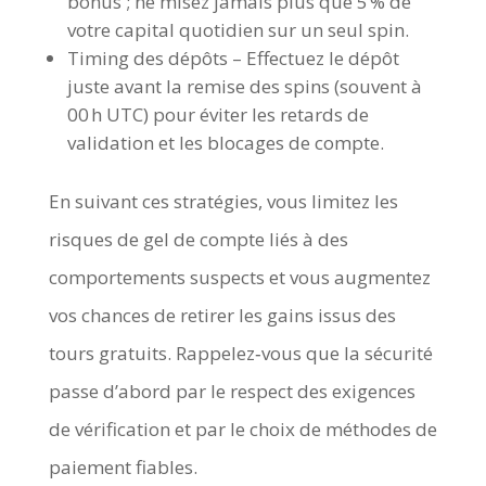
bonus ; ne misez jamais plus que 5 % de
votre capital quotidien sur un seul spin.
Timing des dépôts – Effectuez le dépôt
juste avant la remise des spins (souvent à
00 h UTC) pour éviter les retards de
validation et les blocages de compte.
En suivant ces stratégies, vous limitez les
risques de gel de compte liés à des
comportements suspects et vous augmentez
vos chances de retirer les gains issus des
tours gratuits. Rappelez‑vous que la sécurité
passe d’abord par le respect des exigences
de vérification et par le choix de méthodes de
paiement fiables.