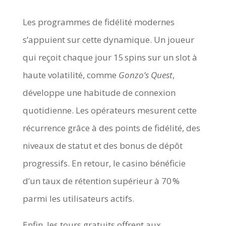
Les programmes de fidélité modernes
s’appuient sur cette dynamique. Un joueur
qui reçoit chaque jour 15 spins sur un slot à
haute volatilité, comme
Gonzo’s Quest
,
développe une habitude de connexion
quotidienne. Les opérateurs mesurent cette
récurrence grâce à des points de fidélité, des
niveaux de statut et des bonus de dépôt
progressifs. En retour, le casino bénéficie
d’un taux de rétention supérieur à 70 %
parmi les utilisateurs actifs.
Enfin, les tours gratuits offrent aux