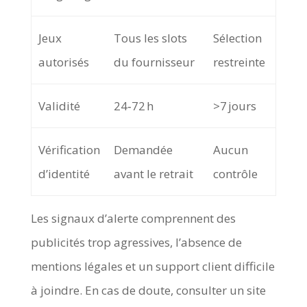
Jeux
Tous les slots
Sélection
autorisés
du fournisseur
restreinte
Validité
24‑72 h
>7 jours
Vérification
Demandée
Aucun
d’identité
avant le retrait
contrôle
Les signaux d’alerte comprennent des
publicités trop agressives, l’absence de
mentions légales et un support client difficile
à joindre. En cas de doute, consulter un site