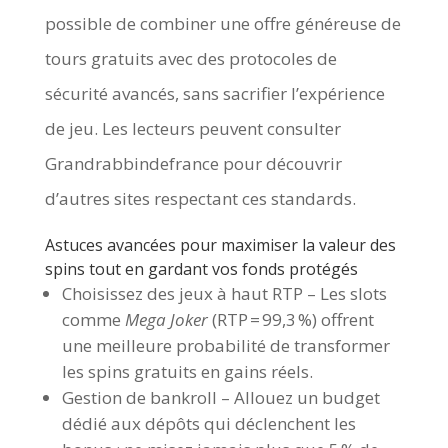
possible de combiner une offre généreuse de
tours gratuits avec des protocoles de
sécurité avancés, sans sacrifier l’expérience
de jeu. Les lecteurs peuvent consulter
Grandrabbindefrance pour découvrir
d’autres sites respectant ces standards.
Astuces avancées pour maximiser la valeur des
spins tout en gardant vos fonds protégés
Choisissez des jeux à haut RTP – Les slots
comme
Mega Joker
(RTP = 99,3 %) offrent
une meilleure probabilité de transformer
les spins gratuits en gains réels.
Gestion de bankroll – Allouez un budget
dédié aux dépôts qui déclenchent les