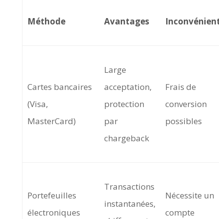
Méthode
Avantages
Inconvénien
Large
Cartes bancaires
acceptation,
Frais de
(Visa,
protection
conversion
MasterCard)
par
possibles
chargeback
Transactions
Portefeuilles
Nécessite un
instantanées,
électroniques
compte