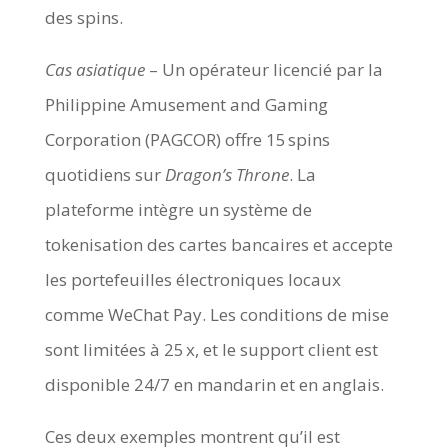
des spins.
Cas asiatique
– Un opérateur licencié par la
Philippine Amusement and Gaming
Corporation (PAGCOR) offre 15 spins
quotidiens sur
Dragon’s Throne
. La
plateforme intègre un système de
tokenisation des cartes bancaires et accepte
les portefeuilles électroniques locaux
comme WeChat Pay. Les conditions de mise
sont limitées à 25 x, et le support client est
disponible 24/7 en mandarin et en anglais.
Ces deux exemples montrent qu’il est