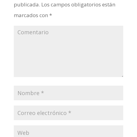
publicada.
Los campos obligatorios están
marcados con
*