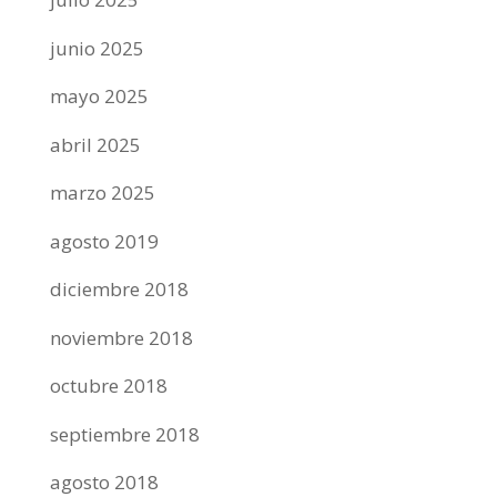
junio 2025
mayo 2025
abril 2025
marzo 2025
agosto 2019
diciembre 2018
noviembre 2018
octubre 2018
septiembre 2018
agosto 2018