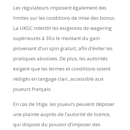
Les régulateurs imposent également des
limites sur les conditions de mise des bonus.
La UKGC interdit les exigences de wagering
supérieures à 30 x le montant du gain
provenant d’un spin gratuit, afin d’éviter les
pratiques abusives. De plus, les autorités
exigent que les termes et conditions soient
rédigés en langage clair, accessible aux
joueurs français.
En cas de litige, les joueurs peuvent déposer
une plainte auprès de l’autorité de licence,
qui dispose du pouvoir d’imposer des