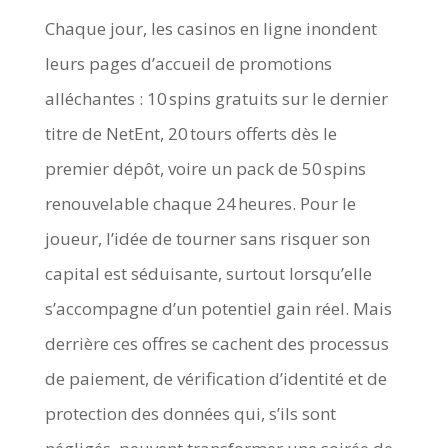
Chaque jour, les casinos en ligne inondent
leurs pages d’accueil de promotions
alléchantes : 10 spins gratuits sur le dernier
titre de NetEnt, 20 tours offerts dès le
premier dépôt, voire un pack de 50 spins
renouvelable chaque 24 heures. Pour le
joueur, l’idée de tourner sans risquer son
capital est séduisante, surtout lorsqu’elle
s’accompagne d’un potentiel gain réel. Mais
derrière ces offres se cachent des processus
de paiement, de vérification d’identité et de
protection des données qui, s’ils sont