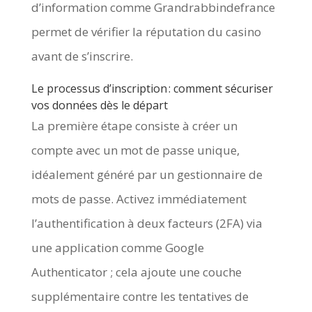
d’information comme Grandrabbindefrance
permet de vérifier la réputation du casino
avant de s’inscrire.
Le processus d’inscription : comment sécuriser
vos données dès le départ
La première étape consiste à créer un
compte avec un mot de passe unique,
idéalement généré par un gestionnaire de
mots de passe. Activez immédiatement
l’authentification à deux facteurs (2FA) via
une application comme Google
Authenticator ; cela ajoute une couche
supplémentaire contre les tentatives de