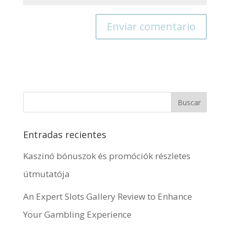
Entradas recientes
Kaszinó bónuszok és promóciók részletes
útmutatója
An Expert Slots Gallery Review to Enhance
Your Gambling Experience