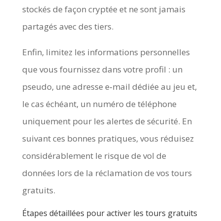
stockés de façon cryptée et ne sont jamais
partagés avec des tiers.
Enfin, limitez les informations personnelles
que vous fournissez dans votre profil : un
pseudo, une adresse e‑mail dédiée au jeu et,
le cas échéant, un numéro de téléphone
uniquement pour les alertes de sécurité. En
suivant ces bonnes pratiques, vous réduisez
considérablement le risque de vol de
données lors de la réclamation de vos tours
gratuits.
Étapes détaillées pour activer les tours gratuits