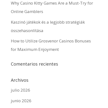
Why Casino Kitty Games Are a Must-Try for
Online Gamblers
Kaszinó játékok és a legjobb stratégiák
összehasonlítása
How to Utilize Grosvenor Casinos Bonuses
for Maximum Enjoyment
Comentarios recientes
Archivos
julio 2026
junio 2026