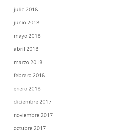
julio 2018
junio 2018
mayo 2018
abril 2018
marzo 2018
febrero 2018
enero 2018
diciembre 2017
noviembre 2017
octubre 2017