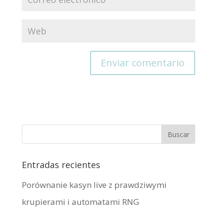
Entradas recientes
Porównanie kasyn live z prawdziwymi
krupierami i automatami RNG