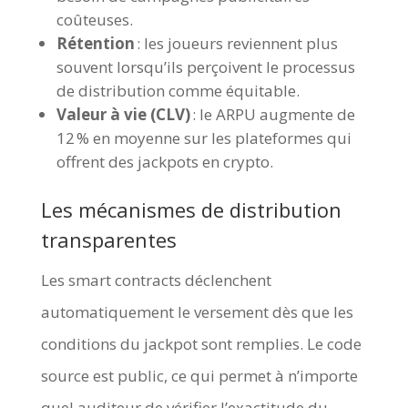
coûteuses.
Rétention
: les joueurs reviennent plus
souvent lorsqu’ils perçoivent le processus
de distribution comme équitable.
Valeur à vie (CLV)
: le ARPU augmente de
12 % en moyenne sur les plateformes qui
offrent des jackpots en crypto.
Les mécanismes de distribution
transparentes
Les smart contracts déclenchent
automatiquement le versement dès que les
conditions du jackpot sont remplies. Le code
source est public, ce qui permet à n’importe
quel auditeur de vérifier l’exactitude du