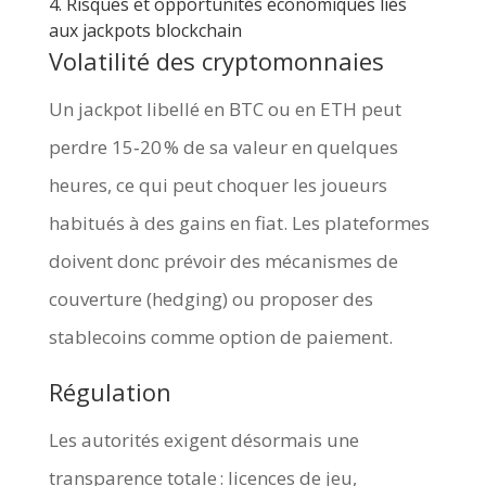
4. Risques et opportunités économiques liés
aux jackpots blockchain
Volatilité des cryptomonnaies
Un jackpot libellé en BTC ou en ETH peut
perdre 15‑20 % de sa valeur en quelques
heures, ce qui peut choquer les joueurs
habitués à des gains en fiat. Les plateformes
doivent donc prévoir des mécanismes de
couverture (hedging) ou proposer des
stablecoins comme option de paiement.
Régulation
Les autorités exigent désormais une
transparence totale : licences de jeu,