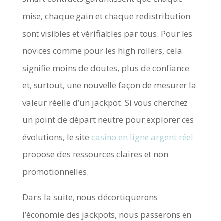
mise, chaque gain et chaque redistribution
sont visibles et vérifiables par tous. Pour les
novices comme pour les high rollers, cela
signifie moins de doutes, plus de confiance
et, surtout, une nouvelle façon de mesurer la
valeur réelle d’un jackpot. Si vous cherchez
un point de départ neutre pour explorer ces
évolutions, le site
casino en ligne argent réel
propose des ressources claires et non
promotionnelles.
Dans la suite, nous décortiquerons
l’économie des jackpots, nous passerons en