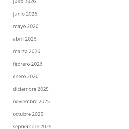
julio 2026
junio 2026
mayo 2026
abril 2026
marzo 2026
febrero 2026
enero 2026
diciembre 2025
noviembre 2025
octubre 2025
septiembre 2025