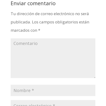
Enviar comentario
Tu dirección de correo electrónico no será
publicada.
Los campos obligatorios están
marcados con
*