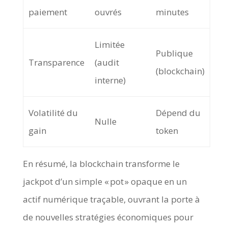
paiement
ouvrés
minutes
Limitée
Publique
Transparence
(audit
(blockchain)
interne)
Volatilité du
Dépend du
Nulle
gain
token
En résumé, la blockchain transforme le
jackpot d’un simple « pot » opaque en un
actif numérique traçable, ouvrant la porte à
de nouvelles stratégies économiques pour