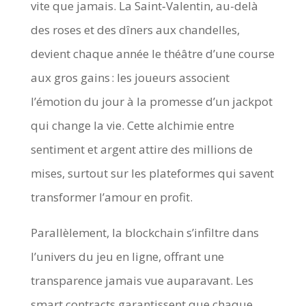
vite que jamais. La Saint‑Valentin, au-delà
des roses et des dîners aux chandelles,
devient chaque année le théâtre d’une course
aux gros gains : les joueurs associent
l’émotion du jour à la promesse d’un jackpot
qui change la vie. Cette alchimie entre
sentiment et argent attire des millions de
mises, surtout sur les plateformes qui savent
transformer l’amour en profit.
Parallèlement, la blockchain s’infiltre dans
l’univers du jeu en ligne, offrant une
transparence jamais vue auparavant. Les
smart contracts garantissent que chaque