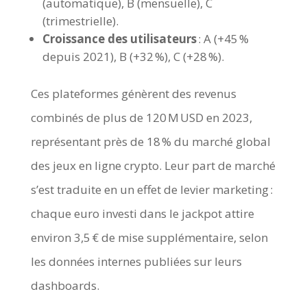
(automatique), B (mensuelle), C
(trimestrielle).
Croissance des utilisateurs
: A (+45 %
depuis 2021), B (+32 %), C (+28 %).
Ces plateformes génèrent des revenus
combinés de plus de 120 M USD en 2023,
représentant près de 18 % du marché global
des jeux en ligne crypto. Leur part de marché
s’est traduite en un effet de levier marketing :
chaque euro investi dans le jackpot attire
environ 3,5 € de mise supplémentaire, selon
les données internes publiées sur leurs
dashboards.