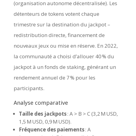
(organisation autonome décentralisée). Les
détenteurs de tokens votent chaque
trimestre sur la destination du jackpot –
redistribution directe, financement de
nouveaux jeux ou mise en réserve. En 2022,
la communauté a choisi d’allouer 40 % du
jackpot à un fonds de staking, générant un
rendement annuel de 7 % pour les
participants.
Analyse comparative
Taille des jackpots
: A > B > C (3,2 M USD,
1,5 M USD, 0,9 M USD).
Fréquence des paiements
: A