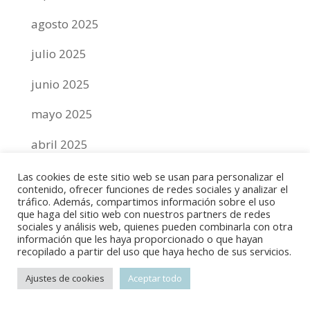
agosto 2025
julio 2025
junio 2025
mayo 2025
abril 2025
marzo 2025
Las cookies de este sitio web se usan para personalizar el
contenido, ofrecer funciones de redes sociales y analizar el
tráfico. Además, compartimos información sobre el uso
agosto 2019
que haga del sitio web con nuestros partners de redes
sociales y análisis web, quienes pueden combinarla con otra
diciembre 2018
información que les haya proporcionado o que hayan
recopilado a partir del uso que haya hecho de sus servicios.
noviembre 2018
Ajustes de cookies
Aceptar todo
octubre 2018