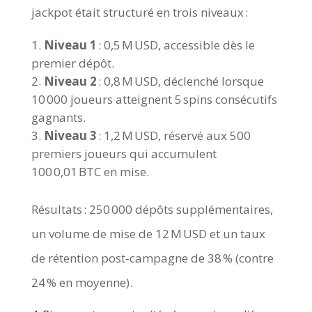
jackpot était structuré en trois niveaux :
Niveau 1
: 0,5 M USD, accessible dès le
premier dépôt.
Niveau 2
: 0,8 M USD, déclenché lorsque
10 000 joueurs atteignent 5 spins consécutifs
gagnants.
Niveau 3
: 1,2 M USD, réservé aux 500
premiers joueurs qui accumulent
100 0,01 BTC en mise.
Résultats : 250 000 dépôts supplémentaires,
un volume de mise de 12 M USD et un taux
de rétention post‑campagne de 38 % (contre
24 % en moyenne).