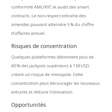
conformité AML/KYC et audit des smart
contracts. Le non‑respect entraîne des
amendes pouvant atteindre 5 % du chiffre
d’affaires annuel.
Risques de concentration
Quelques plateformes détiennent plus de
60 % des jackpots supérieurs à 1 M USD,
créant un risque de monopole. Cette
concentration peut décourager les nouveaux
entrants et réduire l’innovation.
Opportunités