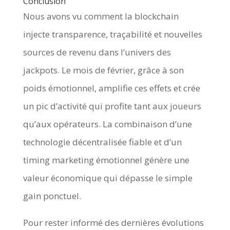
Conclusion
Nous avons vu comment la blockchain
injecte transparence, traçabilité et nouvelles
sources de revenu dans l’univers des
jackpots. Le mois de février, grâce à son
poids émotionnel, amplifie ces effets et crée
un pic d’activité qui profite tant aux joueurs
qu’aux opérateurs. La combinaison d’une
technologie décentralisée fiable et d’un
timing marketing émotionnel génère une
valeur économique qui dépasse le simple
gain ponctuel.
Pour rester informé des dernières évolutions