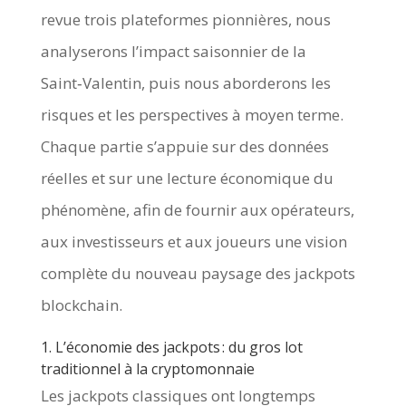
revue trois plateformes pionnières, nous
analyserons l’impact saisonnier de la
Saint‑Valentin, puis nous aborderons les
risques et les perspectives à moyen terme.
Chaque partie s’appuie sur des données
réelles et sur une lecture économique du
phénomène, afin de fournir aux opérateurs,
aux investisseurs et aux joueurs une vision
complète du nouveau paysage des jackpots
blockchain.
1. L’économie des jackpots : du gros lot
traditionnel à la cryptomonnaie
Les jackpots classiques ont longtemps