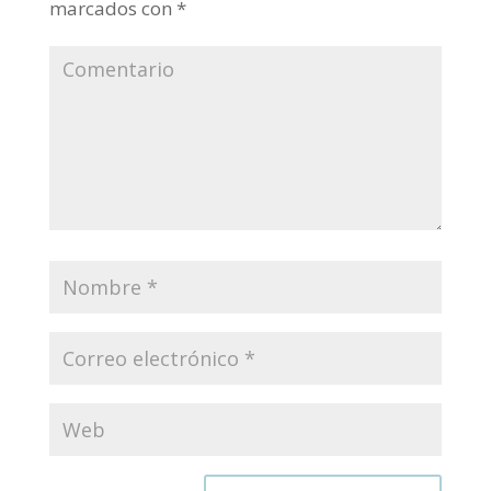
marcados con
*