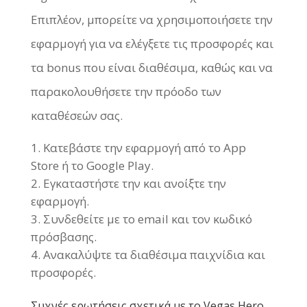
Επιπλέον, μπορείτε να χρησιμοποιήσετε την
εφαρμογή για να ελέγξετε τις προσφορές και
τα bonus που είναι διαθέσιμα, καθώς και να
παρακολουθήσετε την πρόοδο των
καταθέσεών σας.
Κατεβάστε την εφαρμογή από το App
Store ή το Google Play.
Εγκαταστήστε την και ανοίξτε την
εφαρμογή.
Συνδεθείτε με το email και τον κωδικό
πρόσβασης.
Ανακαλύψτε τα διαθέσιμα παιχνίδια και
προσφορές.
Συχνές ερωτήσεις σχετικά με το Vegas Hero