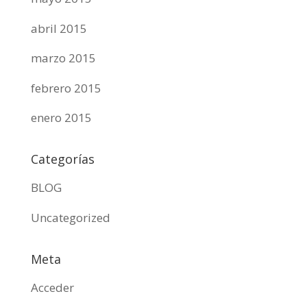
abril 2015
marzo 2015
febrero 2015
enero 2015
Categorías
BLOG
Uncategorized
Meta
Acceder