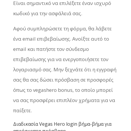
Είναι σημαντικό να επιλέξετε έναν ισχυρό
κωδικό για την ασφάλειά σας.
Αφού συμπληρώσετε τη φόρμα, θα λάβετε
ένα email επιβεβαίωσης. Ανοίξτε αυτό το
email και πατήστε τον σύνδεσμο
επιβεβαίωσης για να ενεργοποιήσετε τον
λογαριασμό σας. Μην ξεχνάτε ότι η εγγραφή
σας θα σας δώσει πρόσβαση σε προσφορές
όπως το vegashero bonus, το οποίο μπορεί
να σας προσφέρει επιπλέον χρήματα για να
παίξετε.
Διαδικασία Vegas Hero login βήμα-βήμα για