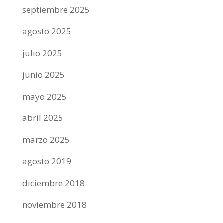
septiembre 2025
agosto 2025
julio 2025
junio 2025
mayo 2025
abril 2025
marzo 2025
agosto 2019
diciembre 2018
noviembre 2018