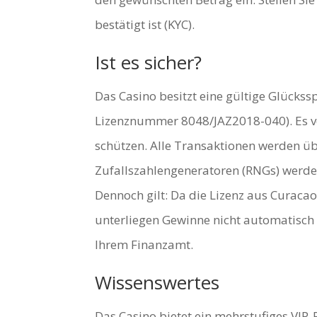
bestätigt ist (KYC).
Ist es sicher?
Das Casino besitzt eine gültige Glückss
Lizenznummer 8048/JAZ2018-040). Es ve
schützen. Alle Transaktionen werden üb
Zufallszahlengeneratoren (RNGs) werde
Dennoch gilt: Da die Lizenz aus Curaca
unterliegen Gewinne nicht automatisch d
Ihrem Finanzamt.
Wissenswertes
Das Casino bietet ein mehrstufiges VIP