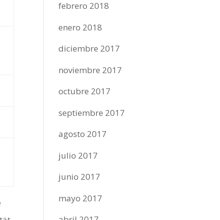
febrero 2018
enero 2018
diciembre 2017
noviembre 2017
octubre 2017
septiembre 2017
agosto 2017
julio 2017
junio 2017
mayo 2017
e
abril 2017
tät