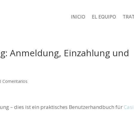
INICIO
EL EQUIPO
TRA
ng: Anmeldung, Einzahlung und
0 Comentarios
tung – dies ist ein praktisches Benutzerhandbuch für
Cas