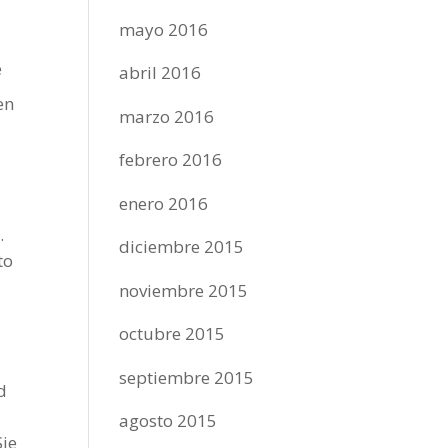
mayo 2016
e
abril 2016
en
marzo 2016
febrero 2016
enero 2016
.
diciembre 2015
to
noviembre 2015
octubre 2015
septiembre 2015
d
agosto 2015
Sie