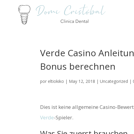
Verde Casino Anleitu
Bonus berechnen
por
eltiokiko
|
May 12, 2018
|
Uncategorized
|
Dies ist keine allgemeine Casino-Bewer
Verde
-Spieler.
Was Sie zuerst brauchen