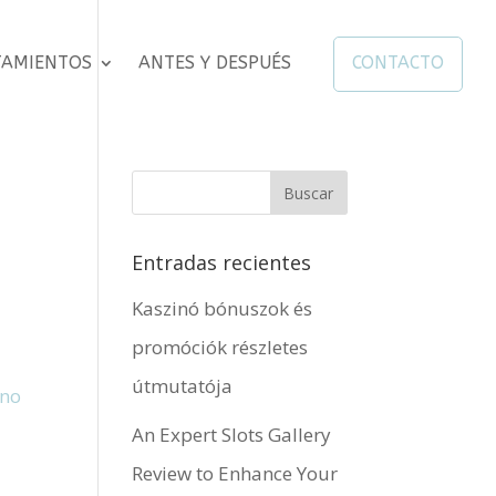
TAMIENTOS
ANTES Y DESPUÉS
CONTACTO
Entradas recientes
Kaszinó bónuszok és
promóciók részletes
útmutatója
ino
An Expert Slots Gallery
Review to Enhance Your