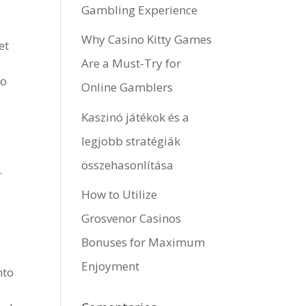
Gambling Experience
Why Casino Kitty Games
et
Are a Must-Try for
no
Online Gamblers
Kaszinó játékok és a
legjobb stratégiák
összehasonlítása
.
How to Utilize
Grosvenor Casinos
Bonuses for Maximum
Enjoyment
nto