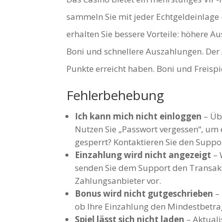
sammeln Sie mit jeder Echtgeldeinlage –
erhalten Sie bessere Vorteile: höhere 
Boni und schnellere Auszahlungen. Der A
Punkte erreicht haben. Boni und Freisp
Fehlerbehebung
Ich kann mich nicht einloggen
– Üb
Nutzen Sie „Passwort vergessen“, um e
gesperrt? Kontaktieren Sie den Suppo
Einzahlung wird nicht angezeigt
– 
senden Sie dem Support den Transakt
Zahlungsanbieter vor.
Bonus wird nicht gutgeschrieben
– 
ob Ihre Einzahlung den Mindestbetrag
Spiel lässt sich nicht laden
– Aktuali