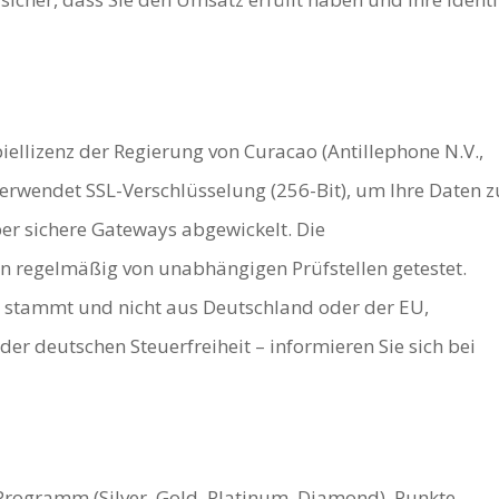
piellizenz der Regierung von Curacao (Antillephone N.V.,
rwendet SSL-Verschlüsselung (256-Bit), um Ihre Daten z
er sichere Gateways abgewickelt. Die
n regelmäßig von unabhängigen Prüfstellen getestet.
o stammt und nicht aus Deutschland oder der EU,
er deutschen Steuerfreiheit – informieren Sie sich bei
-Programm (Silver, Gold, Platinum, Diamond). Punkte