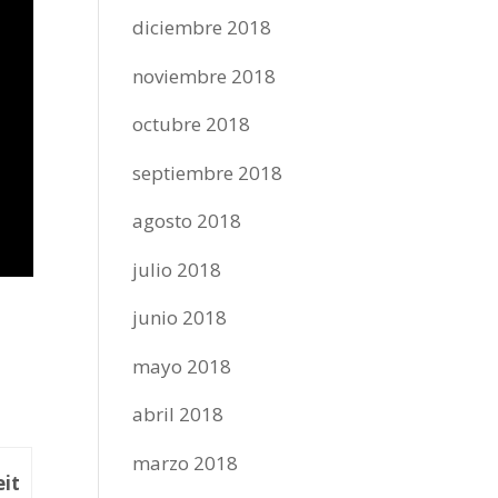
diciembre 2018
noviembre 2018
octubre 2018
septiembre 2018
agosto 2018
julio 2018
junio 2018
mayo 2018
abril 2018
marzo 2018
eit