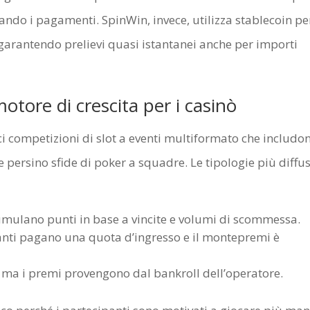
erando i pagamenti. SpinWin, invece, utilizza stablecoin pe
 garantendo prelievi quasi istantanei anche per importi
motore di crescita per i casinò
ici competizioni di slot a eventi multiformato che includo
 e persino sfide di poker a squadre. Le tipologie più diffu
cumulano punti in base a vincite e volumi di scommessa.
ipanti pagano una quota d’ingresso e il montepremi è
to, ma i premi provengono dal bankroll dell’operatore.