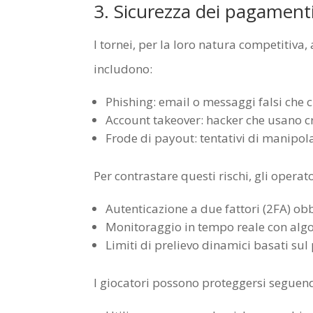
3. Sicurezza dei pagamenti 
I tornei, per la loro natura competitiva
includono:
Phishing: email o messaggi falsi che 
Account takeover: hacker che usano cr
Frode di payout: tentativi di manipol
Per contrastare questi rischi, gli operat
Autenticazione a due fattori (2FA) obbl
Monitoraggio in tempo reale con algo
Limiti di prelievo dinamici basati sul 
I giocatori possono proteggersi seguend