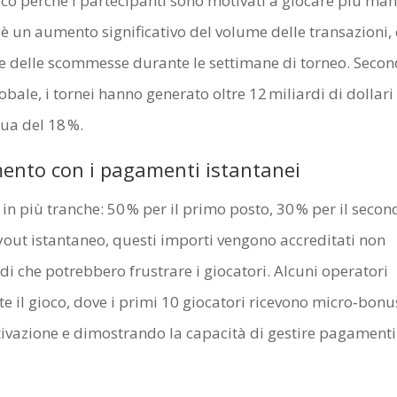
gioco perché i partecipanti sono motivati a giocare più man
ato è un aumento significativo del volume delle transazioni,
e delle scommesse durante le settimane di torneo. Seco
obale, i tornei hanno generato oltre 12 miliardi di dollari
nua del 18 %.
mento con i pagamenti istantanei
 in più tranche: 50 % per il primo posto, 30 % per il secon
payout istantaneo, questi importi vengono accreditati non
di che potrebbero frustrare i giocatori. Alcuni operatori
e il gioco, dove i primi 10 giocatori ricevono micro‑bonu
ivazione e dimostrando la capacità di gestire pagamenti