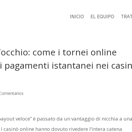
INICIO
EL EQUIPO
TRA
’occhio: come i tornei online
 pagamenti istantanei nei casi
Comentarios
“payout veloce” è passato da un vantaggio di nicchia a un
. I casinò online hanno dovuto rivedere l’intera catena