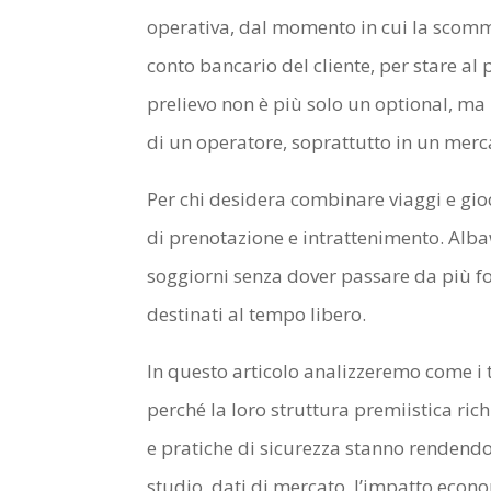
operativa, dal momento in cui la scomme
conto bancario del cliente, per stare al 
prelievo non è più solo un optional, ma 
di un operatore, soprattutto in un merca
Per chi desidera combinare viaggi e gio
di prenotazione e intrattenimento. Alba
soggiorni senza dover passare da più fo
destinati al tempo libero.
In questo articolo analizzeremo come i to
perché la loro struttura premiistica ri
e pratiche di sicurezza stanno rendendo
studio, dati di mercato, l’impatto econo