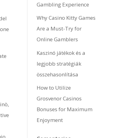
Gambling Experience
Why Casino Kitty Games
del
Are a Must-Try for
ione
Online Gamblers
Kaszinó játékok és a
ate
legjobb stratégiák
összehasonlítása
How to Utilize
Grosvenor Casinos
inò,
Bonuses for Maximum
tive
Enjoyment
hio