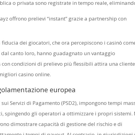
blica o privata sono registrate in tempo reale, eliminand
ayz offrono prelievi “instant” grazie a partnership con
fiducia dei giocatori, che ora percepiscono i casinò com
ori, dal canto loro, hanno guadagnato un vantaggio
 con condizioni di prelievo più flessibili attira una client
igliori casino online.
 regolamentazione europea
a sui Servizi di Pagamento (PSD2), impongono tempi mas
i, spingendo gli operatori a ottimizzare i propri sistemi.
vono dimostrare capacità di gestione del rischio e di
ttamente i tempi di payout. Al contrario, in giurisdizioni