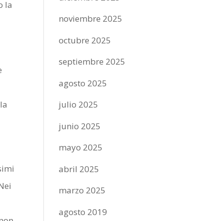
o la
noviembre 2025
octubre 2025
septiembre 2025
e
agosto 2025
ela
julio 2025
junio 2025
mayo 2025
simi
abril 2025
 Nei
marzo 2025
agosto 2019
 non