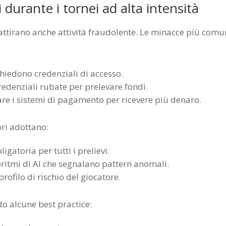
durante i tornei ad alta intensità
, attirano anche attività fraudolente. Le minacce più comu
chiedono credenziali di accesso.
edenziali rubate per prelevare fondi.
are i sistemi di pagamento per ricevere più denaro.
ori adottano:
igatoria per tutti i prelievi.
ritmi di AI che segnalano pattern anomali.
profilo di rischio del giocatore.
o alcune best practice: